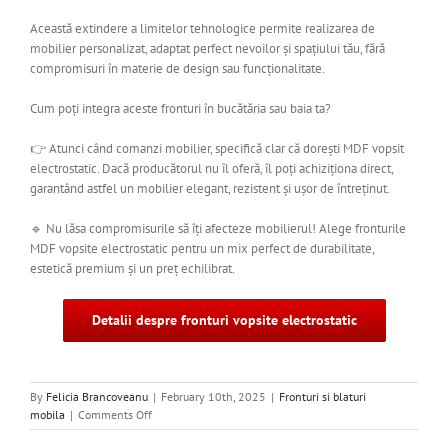
Această extindere a limitelor tehnologice permite realizarea de
mobilier personalizat, adaptat perfect nevoilor și spațiului tău, fără
compromisuri în materie de design sau funcționalitate.
Cum poți integra aceste fronturi în bucătăria sau baia ta?
👉 Atunci când comanzi mobilier, specifică clar că dorești MDF vopsit
electrostatic. Dacă producătorul nu îl oferă, îl poți achiziționa direct,
garantând astfel un mobilier elegant, rezistent și ușor de întreținut.
🔹 Nu lăsa compromisurile să îți afecteze mobilierul! Alege fronturile
MDF vopsite electrostatic pentru un mix perfect de durabilitate,
estetică premium și un preț echilibrat.
Detalii despre fronturi vopsite electrostatic
By
Felicia Brancoveanu
|
February 10th, 2025
|
Fronturi si blaturi
on
mobila
|
Comments Off
Top