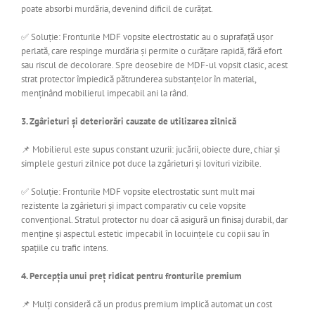
poate absorbi murdăria, devenind dificil de curățat.
✅ Soluție: Fronturile MDF vopsite electrostatic au o suprafață ușor
perlată, care respinge murdăria și permite o curățare rapidă, fără efort
sau riscul de decolorare. Spre deosebire de MDF-ul vopsit clasic, acest
strat protector împiedică pătrunderea substanțelor în material,
menținând mobilierul impecabil ani la rând.
3. Zgârieturi și deteriorări cauzate de utilizarea zilnică
📌 Mobilierul este supus constant uzurii: jucării, obiecte dure, chiar și
simplele gesturi zilnice pot duce la zgârieturi și lovituri vizibile.
✅ Soluție: Fronturile MDF vopsite electrostatic sunt mult mai
rezistente la zgârieturi și impact comparativ cu cele vopsite
convențional. Stratul protector nu doar că asigură un finisaj durabil, dar
menține și aspectul estetic impecabil în locuințele cu copii sau în
spațiile cu trafic intens.
4. Percepția unui preț ridicat pentru fronturile premium
📌 Mulți consideră că un produs premium implică automat un cost