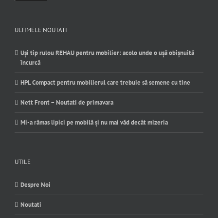
ULTIMELE NOUTATI
Uși tip rulou REHAU pentru mobilier: acolo unde o ușă obișnuită
încurcă
HPL Compact pentru mobilierul care trebuie să semene cu tine
Nett Front – Noutati de primavara
Mi-a rămas lipici pe mobilă și nu mai văd decât mizeria
UTILE
Despre Noi
Noutati