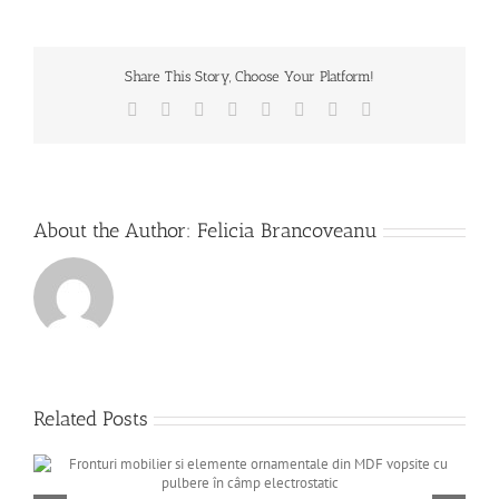
7
probleme
ale
fronturilor
Share This Story, Choose Your Platform!
MDF
si
Facebook
X
Reddit
LinkedIn
Tumblr
Pinterest
Vk
Email
rezolvarea
acestora
About the Author:
Felicia Brancoveanu
Related Posts
C