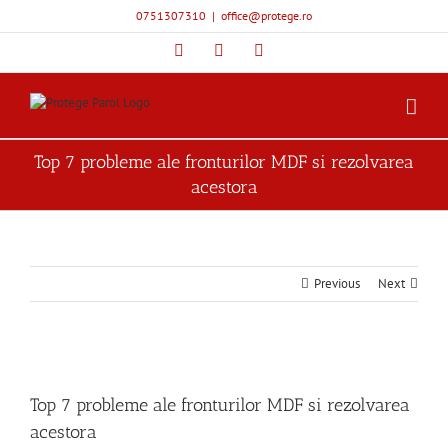
Skip
0751307310
|
office@protege.ro
to
content
Facebook
YouTube
Instagram
Top 7 probleme ale fronturilor MDF si rezolvarea
acestora
Previous
Next
View
Larger
Top 7 probleme ale fronturilor MDF si rezolvarea
Image
acestora