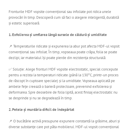
Fronturile MDF vopsite convențional sau infoliate pot ridica unele
provocări în timp. Descoperă cum să faci o alegere inteligentă, durabilă
și estetic superioară.
1. Exfolierea și umflarea lângă sursele de căldură și umiditate
📌 Temperaturile ridicate și expunerea la abur pot afecta MDF-ul vopsit
convențional sau infoliat. În timp, vopseaua poate crăpa, folia se poate
dezlipi, iar materialul își poate pierde din rezistența structurală.
✅ Soluție: Alege fronturi MDF vopsite electrostatic, special concepute
pentru a rezista la temperaturi ridicate (până la 130°C, printr-un proces
de răscopt în cuptoare speciale) și la umiditate. Vopseaua aplicată pe
ambele fețe creează o barieră protectoare, prevenind exfolierea și
deformarea. Spre deosebire de folia lipită, acest finisaj electrostatic nu
se desprinde și nu se degradează în timp.
2. Petele și murdăria dificil de îndepărtat
📌 O bucătărie activă presupune expunere constantă la grăsime, aburi și
diverse substanțe care pot păta mobilierul. MDF-ul vopsit convențional