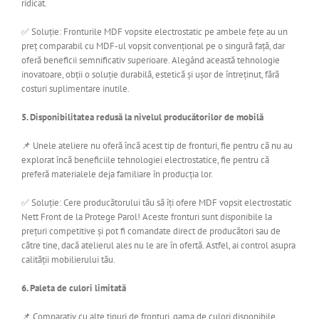
ridicat.
✅ Soluție: Fronturile MDF vopsite electrostatic pe ambele fețe au un
preț comparabil cu MDF-ul vopsit convențional pe o singură față, dar
oferă beneficii semnificativ superioare. Alegând această tehnologie
inovatoare, obții o soluție durabilă, estetică și ușor de întreținut, fără
costuri suplimentare inutile.
5. Disponibilitatea redusă la nivelul producătorilor de mobilă
📌 Unele ateliere nu oferă încă acest tip de fronturi, fie pentru că nu au
explorat încă beneficiile tehnologiei electrostatice, fie pentru că
preferă materialele deja familiare în producția lor.
✅ Soluție: Cere producătorului tău să îți ofere MDF vopsit electrostatic
Nett Front de la Protege Parol! Aceste fronturi sunt disponibile la
prețuri competitive și pot fi comandate direct de producători sau de
către tine, dacă atelierul ales nu le are în ofertă. Astfel, ai control asupra
calității mobilierului tău.
6. Paleta de culori limitată
📌 Comparativ cu alte tipuri de fronturi, gama de culori disponibile