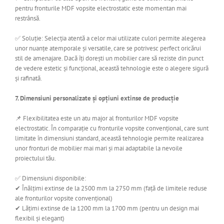
pentru fronturile MDF vopsite electrostatic este momentan mai
restrânsă.
✅ Soluție: Selecția atentă a celor mai utilizate culori permite alegerea
unor nuanțe atemporale și versatile, care se potrivesc perfect oricărui
stil de amenajare. Dacă îți dorești un mobilier care să reziste din punct
de vedere estetic și funcțional, această tehnologie este o alegere sigură
și rafinată.
7. Dimensiuni personalizate și opțiuni extinse de producție
📌 Flexibilitatea este un atu major al fronturilor MDF vopsite
electrostatic. În comparație cu fronturile vopsite convențional, care sunt
limitate în dimensiuni standard, această tehnologie permite realizarea
unor fronturi de mobilier mai mari și mai adaptabile la nevoile
proiectului tău.
✅ Dimensiuni disponibile:
✔ Înălțimi extinse de la 2500 mm la 2750 mm (față de limitele reduse
ale fronturilor vopsite convențional)
✔ Lățimi extinse de la 1200 mm la 1700 mm (pentru un design mai
flexibil și elegant)