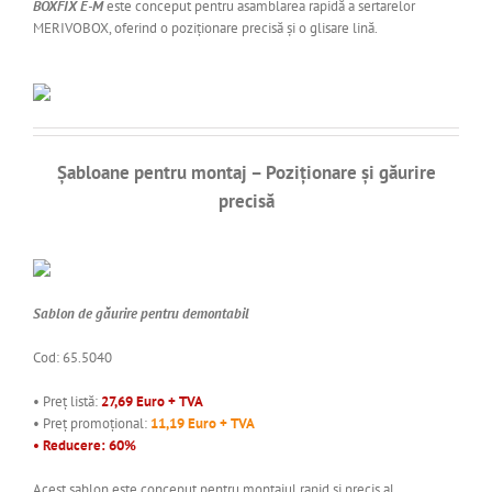
BOXFIX E-M
este conceput pentru asamblarea rapidă a sertarelor
MERIVOBOX, oferind o poziționare precisă și o glisare lină.
Șabloane pentru montaj – Poziționare și găurire
precisă
Sablon de găurire pentru demontabil
Cod: 65.5040
• Preț listă:
27,69 Euro + TVA
• Preț promoțional:
11,19 Euro + TVA
• Reducere: 60%
Acest sablon este conceput pentru montajul rapid și precis al