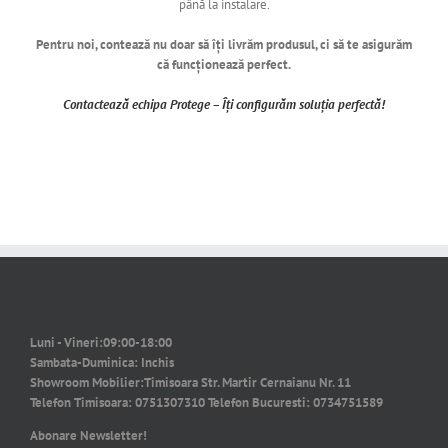
până la instalare.
Pentru noi, contează nu doar să îți livrăm produsul, ci să te asigurăm
că funcționează perfect.
Contactează echipa Protege – Îți configurăm soluția perfectă!
Luni - Vineri:
09:00-18:00
Sambata-Duminica:
Inchis
Showroom Mobilier:
Timisoara Str. Martir Cernaianu Nr. 11
Telefon Timisoara:
0751307310
Telefon Bucuresti:
0734751589
Abonare Newsletter!