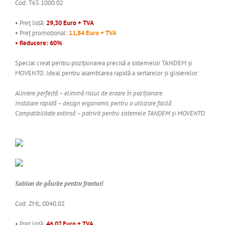
Cod: T65.1000.02
• Preț listă:
29,30 Euro + TVA
• Preț promoțional:
11,84 Euro + TVA
• Reducere: 60%
Special creat pentru poziționarea precisă a sistemelor TANDEM și
MOVENTO. Ideal pentru asamblarea rapidă a sertarelor și glisierelor.
Aliniere perfectă – elimină riscul de eroare în poziționare.
Instalare rapidă – design ergonomic pentru o utilizare facilă.
Compatibilitate extinsă – potrivit pentru sistemele TANDEM și MOVENTO.
Sablon de găurire pentru fronturi
Cod: ZML.0040.02
• Preț listă:
46,07 Euro + TVA