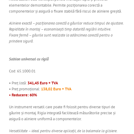
elementelor demontabile. Permite poziționarea corectă a
componentelor și asigură o fixare stabilă fără riscul de aliniere greșită.
Aliniere exactă – poziționarea corectă a găurilor reduce timpul de ajustare.
Rapiditate în montaj – economisești timp datorită reglării intuitive.
Fixare fermă – găurile sunt realizate la adâncimea corectă pentru o
prindere sigură.
Sablon universal cu riglă
Cod: 65.1000.01
• Preț listă:
341,45 Euro + TVA
• Preț promoțional:
138,02 Euro + TVA
• Reducere: 60%
Un instrument versatil care poate fi folosit pentru diverse tipuri de
găurire și montaj. Rigla integrată facilitează măsurătorile precise și
asigură o aliniere uniformă a componentelor.
Versatilitate – ideal pentru diverse aplicații, de la balamale la glisiere.