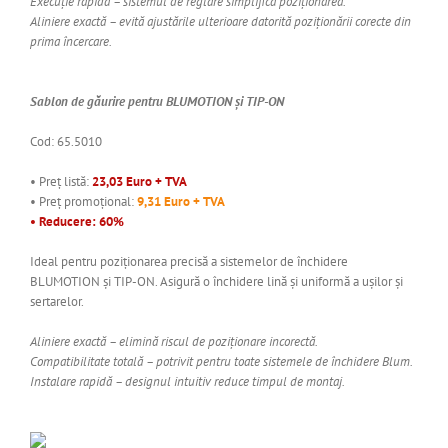
Execuție rapidă – sistemul de reglare simplifică poziționarea.
Aliniere exactă – evită ajustările ulterioare datorită poziționării corecte din
prima încercare.
Sablon de găurire pentru BLUMOTION și TIP-ON
Cod: 65.5010
• Preț listă:
23,03 Euro + TVA
• Preț promoțional:
9,31 Euro + TVA
• Reducere: 60%
Ideal pentru poziționarea precisă a sistemelor de închidere
BLUMOTION și TIP-ON. Asigură o închidere lină și uniformă a ușilor și
sertarelor.
Aliniere exactă – elimină riscul de poziționare incorectă.
Compatibilitate totală – potrivit pentru toate sistemele de închidere Blum.
Instalare rapidă – designul intuitiv reduce timpul de montaj.