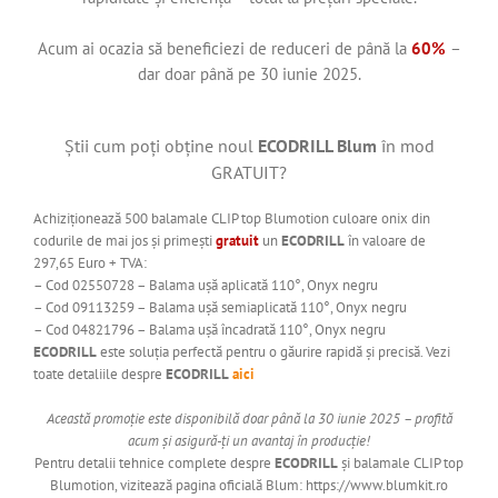
Acum ai ocazia să beneficiezi de reduceri de până la
60%
–
dar doar până pe 30 iunie 2025.
Știi cum poți obține noul
ECODRILL Blum
în mod
GRATUIT?
Achiziționează 500 balamale CLIP top Blumotion culoare onix din
codurile de mai jos și primești
gratuit
un
ECODRILL
în valoare de
297,65 Euro + TVA:
– Cod 02550728 – Balama ușă aplicată 110°, Onyx negru
– Cod 09113259 – Balama ușă semiaplicată 110°, Onyx negru
– Cod 04821796 – Balama ușă încadrată 110°, Onyx negru
ECODRILL
este soluția perfectă pentru o găurire rapidă și precisă. Vezi
toate detaliile despre
ECODRILL
aici
Această promoție este disponibilă doar până la 30 iunie 2025 – profită
acum și asigură-ți un avantaj în producție!
Pentru detalii tehnice complete despre
ECODRILL
și balamale CLIP top
Blumotion, vizitează pagina oficială Blum:
https://www.blumkit.ro