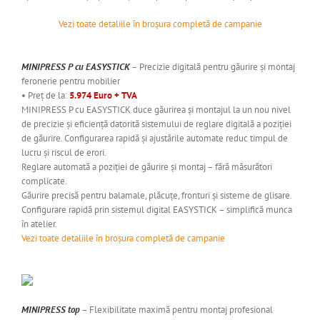
Vezi toate detaliile în broșura completă de campanie
MINIPRESS P cu EASYSTICK
– Precizie digitală pentru găurire și montaj
feronerie pentru mobilier
• Preț de la:
5.974 Euro + TVA
MINIPRESS P cu EASYSTICK duce găurirea și montajul la un nou nivel
de precizie și eficiență datorită sistemului de reglare digitală a poziției
de găurire. Configurarea rapidă și ajustările automate reduc timpul de
lucru și riscul de erori.
Reglare automată a poziției de găurire și montaj – fără măsurători
complicate.
Găurire precisă pentru balamale, plăcuțe, fronturi și sisteme de glisare.
Configurare rapidă prin sistemul digital EASYSTICK – simplifică munca
în atelier.
Vezi toate detaliile în broșura completă de campanie
MINIPRESS top
– Flexibilitate maximă pentru montaj profesional