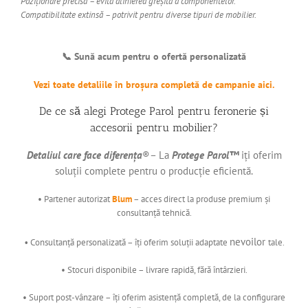
Poziționare precisă – evită alinierea greșită a componentelor.
Compatibilitate extinsă – potrivit pentru diverse tipuri de mobilier.
📞 Sună acum pentru o ofertă personalizată
Vezi toate detaliile în broșura completă de campanie aici.
De ce să alegi Protege Parol pentru feronerie și
accesorii pentru mobilier?
Detaliul care face diferența
®– La
Protege Parol™
iți oferim
soluții complete pentru o producție eficientă.
• Partener autorizat
Blum
– acces direct la produse premium și
consultanță tehnică.
nevoilor
•
Consultanță personalizată – îți oferim soluții adaptate
tale.
• Stocuri disponibile – livrare rapidă, fără întârzieri.
• Suport post-vânzare – îți oferim asistență completă, de la configurare