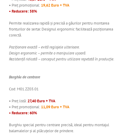
• Preț promoțional:
19,62 Euro + TVA
• Reducere: 58%
Permite realizarea rapidă și precisă a găurilor pentru montarea
fronturilor de sertar. Designul ergonomic facilitează poziționarea
corectă.
Poziționare exactă – evită reglajele ulterioare.
Design ergonomic – permite o manipulare ușoară.
Rezistență ridicată – conceput pentru utilizare repetată în producție.
Burghiu de centrare
Cod: M01.ZZ03.01
• Preț listă:
27,40 Euro + TVA
• Preț promoțional:
11,09 Euro + TVA
• Reducere: 60%
Burghiu special pentru centrare precisă, ideal pentru montajul
balamalelor și al plăcuțelor de prindere.