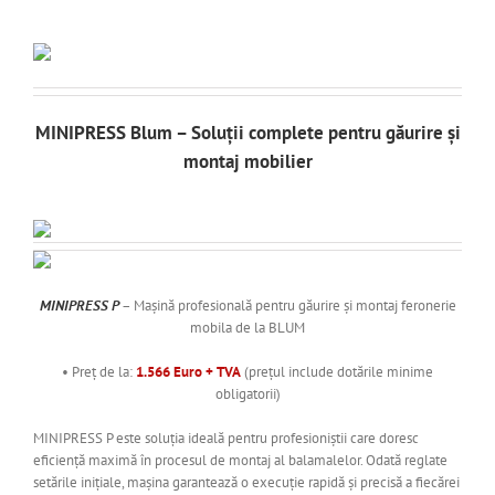
MINIPRESS Blum – Soluții complete pentru găurire și
montaj mobilier
MINIPRESS P
– Mașină profesională pentru găurire și montaj feronerie
mobila de la BLUM
•
Preț de la:
1.566 Euro + TVA
(prețul include dotările minime
obligatorii)
MINIPRESS P este soluția ideală pentru profesioniștii care doresc
eficiență maximă în procesul de montaj al balamalelor. Odată reglate
setările inițiale, mașina garantează o execuție rapidă și precisă a fiecărei