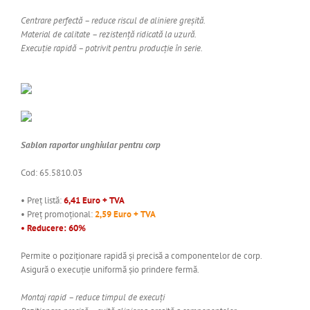
Centrare perfectă – reduce riscul de aliniere greșită.
Material de calitate – rezistență ridicată la uzură.
Execuție rapidă – potrivit pentru producție în serie.
Sablon raportor unghiular pentru corp
Cod: 65.5810.03
• Preț listă:
6,41 Euro + TVA
• Preț promoțional:
2,59 Euro + TVA
• Reducere: 60%
Permite o poziționare rapidă și precisă a componentelor de corp.
Asigură o execuție uniformă șio prindere fermă.
Montaj rapid – reduce timpul de execuți