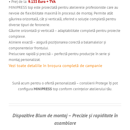
• Preț de la:
9.133 Euro + TVA
MINIPRESS top este proiectată pentru atelierele profesioniste care au
nevoie de flexibilitate maximă în procesul de montaj. Permite atât
găurirea orizontală, cât și verticală, oferind o soluție completă pentru
diverse tipuri de feronerie.
Găurire orizontală și verticală – adaptabilitate completă pentru proiecte
complexe.
Aliniere exactă – asigură poziționarea corectă a balamalelor și
componentelor frontului.
Prelucrare rapidă și precisă – perfectă pentru producție în serie și
montaj personalizat.
Vezi toate detaliile în broșura completă de campanie
Sună acum pentru o ofertă personalizată – consilierii Protege îți pot
configura
MINIPRESS
top conform cerințelor atelierului tău.
Dispozitive Blum de montaj – Precizie și rapiditate în
asamblare