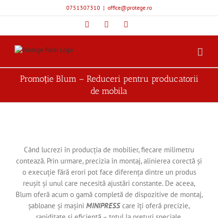
Skip
0751307310
|
office@protege.ro
to
content
Facebook
YouTube
Instagram
Promoție Blum – Reduceri pentru producatorii
de mobila
Când lucrezi în producția de mobilier, fiecare milimetru
contează. Prin urmare, p
recizia în montaj, alinierea corectă și
o execuție fără erori pot face diferența dintre un produs
reușit și unul care necesită ajustări constante. De aceea,
Blum oferă acum o gamă completă de dispozitive de montaj,
șabloane și mașini
MINIPRESS
care îți oferă precizie,
rapiditate și eficiență – totul la prețuri speciale.