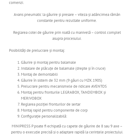
comenzi.
Avans pneumatic la găurire și presare – viteza și adâncimea rămân
constante pentru rezultate uniforme.
Reglarea cotei de găurire prin roată cu manivelă – control complet
asupra procesului.
Posibilități de prelucrare și montaj:
Găurire și montaj pentru balamale
Instalare de plăcuțe de balamale (drepte și în cruce)
Montaj de demontabili
Găurire în sistem de 32 mm (9 găuri cu MZK.190S)
Prelucrare pentru mecanismele de ridicare AVENTOS
Montaj pentru fronturile LEGRABOX, TANDEMBOX și
MERIVOBOX
Reglarea poziției fronturilor de sertar
Montaj rapid pentru componente de corp
Configurație personalizabilă:
MINIPRESS P poate fi echipată cu capete de găurire de 8 sau 9 axe –
pentru o execuție precisă și o adaptare rapidă la cerințele proiectului.