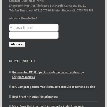
Sambata-Duminica:
Inchis
Showroom Mobilier:
Timisoara Str. Martir Cernaianu Nr. 11
Telefon Timisoara:
0751307310
Telefon Bucuresti:
0734751589
Abonare Newsletter!
ULTIMELE NOUTATI
Uși tip rulou REHAU pentru mobilier: acolo unde o ușă
obișnuită încurcă
HPL Compact pentru mobilierul care trebuie să semene cu tine
Nett Front – Noutati de primavara
Mi-a rămas lipici pe mobilă și nu mai văd decât mizeria