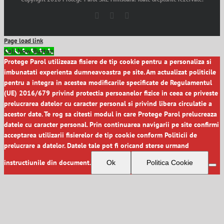
Facebook
YouTube
Instagram
Page load link
Call Now Button
Protege Parol utilizeaza fisiere de tip cookie pentru a personaliza si
imbunatati experienta dumneavoastra pe site. Am actualizat politicile
pentru a integra in acestea modificarile specificate de Regulamentul
(UE) 2016/679 privind protectia persoanelor fizice in ceea ce priveste
prelucrarea datelor cu caracter personal si privind libera circulatie a
acestor date. Te rog sa citesti modul in care Protege Parol prelucreaza
datele cu caracter personal. Prin continuarea navigarii pe site confirmi
acceptarea utilizarii fisierelor de tip cookie conform Politicii de
prelucrare a datelor. Datele tale pot fi oricand sterse urmand
instructiunile din document.
Ok
Politica Cookie