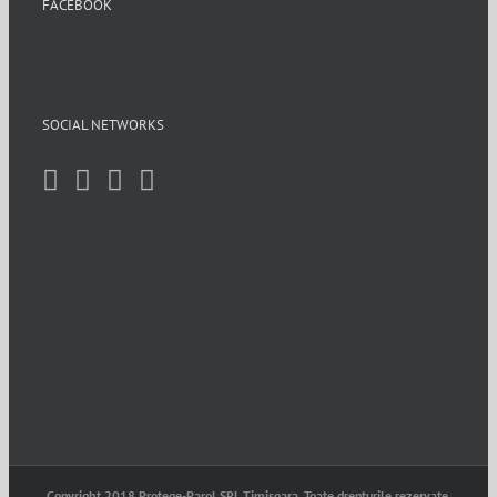
FACEBOOK
SOCIAL NETWORKS
Copyright 2018 Protege-Parol SRL Timisoara. Toate drepturile rezervate.