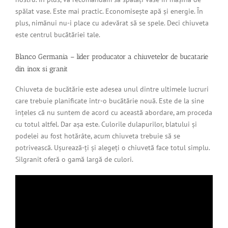
spălat vase. Este mai practic. Economisește apă și energie. În
plus, nimănui nu-i place cu adevărat să se spele. Deci chiuveta
este centrul bucătăriei tale.
Blanco Germania – lider producator a chiuvetelor de bucatarie
din inox si granit
Chiuveta de bucătărie este adesea unul dintre ultimele lucruri
care trebuie planificate într-o bucătărie nouă. Este de la sine
înțeles că nu suntem de acord cu această abordare, am proceda
cu totul altfel. Dar așa este. Culorile dulapurilor, blatului și
podelei au fost hotărâte, acum chiuveta trebuie să se
potrivească. Ușurează-ți și alegeți o chiuvetă face totul simplu.
Silgranit oferă o gamă largă de culori.