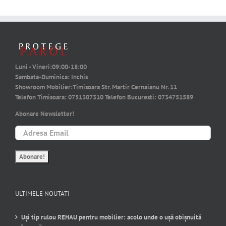
Luni - Vineri:
09:00-18:00
Sambata-Duminica:
Inchis
Showroom Mobilier:
Timisoara Str. Martir Cernaianu Nr. 11
Telefon Timisoara:
0751307310
Telefon Bucuresti:
0734751589
Abonare Newsletter!
ULTIMELE NOUTATI
Uși tip rulou REHAU pentru mobilier: acolo unde o ușă obișnuită