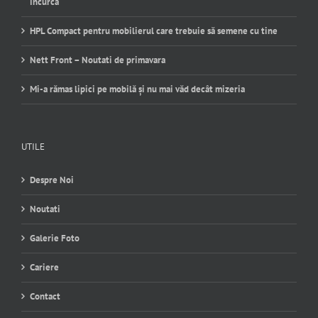
încurcă
HPL Compact pentru mobilierul care trebuie să semene cu tine
Nett Front – Noutati de primavara
Mi-a rămas lipici pe mobilă și nu mai văd decât mizeria
UTILE
Despre Noi
Noutati
Galerie Foto
Cariere
Contact