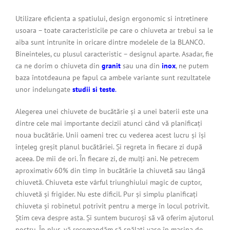
Utilizare eficienta a spatiului, design ergonomic si intretinere
usoara – toate caracteristicile pe care o chiuveta ar trebui sa le
aiba sunt intrunite in oricare dintre modelele de la BLANCO.
Bineinteles, cu plusul caracteristic – designul aparte. Asadar, fie
ca ne dorim o chiuveta din
granit
sau una din
inox
, ne putem
baza întotdeauna pe fapul ca ambele variante sunt rezultatele
unor indelungate
studii si teste
.
Alegerea unei chiuvete de bucătărie și a unei baterii este una
dintre cele mai importante decizii atunci când vă planificați
noua bucătărie. Unii oameni trec cu vederea acest lucru și își
înțeleg greșit planul bucătăriei. Și regreta în fiecare zi după
aceea. De mii de ori. În fiecare zi, de mulți ani. Ne petrecem
aproximativ 60% din timp în bucătărie la chiuvetă sau lângă
chiuvetă. Chiuveta este vârful triunghiului magic de cuptor,
chiuvetă și frigider. Nu este dificil. Pur și simplu planificați
chiuveta și robinetul potrivit pentru a merge în locul potrivit.
Știm ceva despre asta. Și suntem bucuroși să vă oferim ajutorul
nostru. În plus, vă recomandăm să spălați vase în mașina de