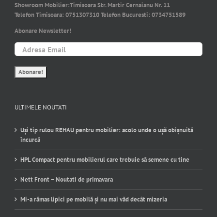
Showroom Mobilier:
Timisoara Str. Martir Cernaianu Nr. 11
Telefon Timisoara:
0751307310
Telefon Bucuresti:
0734751589
Abonare Newsletter!
ULTIMELE NOUTATI
Uși tip rulou REHAU pentru mobilier: acolo unde o ușă obișnuită
încurcă
HPL Compact pentru mobilierul care trebuie să semene cu tine
Nett Front – Noutati de primavara
Mi-a rămas lipici pe mobilă și nu mai văd decât mizeria