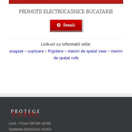
PROMOTII ELECTROCASNICE BUCATARIE
Detalii
Link-uri cu informatii utile:
aragaze
–
cuptoare
–
frigidere
–
masini de spalat vase
–
masini
de spalat rufe
Luni - Vineri:
09:00-18:00
Sambata-Duminica:
Inchis