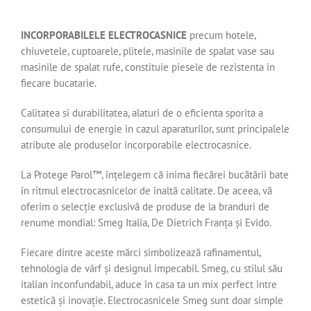
INCORPORABILELE ELECTROCASNICE
precum hotele,
chiuvetele, cuptoarele, plitele, masinile de spalat vase sau
masinile de spalat rufe, constituie piesele de rezistenta in
fiecare bucatarie.
Calitatea si durabilitatea, alaturi de o eficienta sporita a
consumului de energie in cazul aparaturilor, sunt principalele
atribute ale produselor incorporabile electrocasnice.
La Protege Parol™️, înțelegem că inima fiecărei bucătării bate
în ritmul electrocasnicelor de înaltă calitate. De aceea, vă
oferim o selecție exclusivă de produse de la branduri de
renume mondial: Smeg Italia, De Dietrich Franța și Evido.
Fiecare dintre aceste mărci simbolizează rafinamentul,
tehnologia de vârf și designul impecabil. Smeg, cu stilul său
italian inconfundabil, aduce în casa ta un mix perfect între
estetică și inovație. Electrocasnicele Smeg sunt doar simple