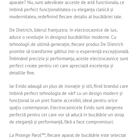
aparate? Nu, sunt adevărate acceste de artă functionala, ce
îmbină perfect funcționalitatea cu eleganța clasică și
modernitatea, redefinind fiecare detaliu al bucătăriei tale.
De Dietrich, liderul franțuzesc în electrocasnice de lux,
aduce o revoluție în designul bucătăriilor moderne. Cu
tehnologii de ultimă generație, fiecare produs De Dietrich
promite să transforme gătitul într-o experiență excepțională.
Îmbinând precizia și performanța, aceste electrocasnice sunt
perfect create pentru cei care apreciază excelența și
detaliile fine.
Iar Evido adaugă un plus de inovație și stil, fiind brandul care
îmbină perfect tehnologia de vârf cu un design modern și
funcțional la un pret foarte accesibil, ideal pentru orice
spațiu contemporan. Electrocasnicele Evido sunt alegerea
perfectă pentru cei care vor să aducă în bucătărie un strop
de eleganță și performanță, fără a face compromisuri.
La Protege Parol™️, fiecare aparat de bucătărie este selectat