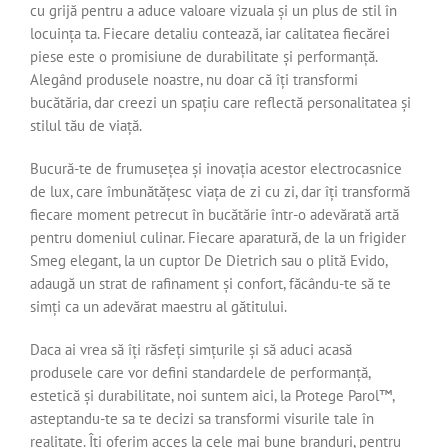
cu grijă pentru a aduce valoare vizuala și un plus de stil în
locuința ta. Fiecare detaliu contează, iar calitatea fiecărei
piese este o promisiune de durabilitate și performanță.
Alegând produsele noastre, nu doar că îți transformi
bucătăria, dar creezi un spațiu care reflectă personalitatea și
stilul tău de viață.
Bucură-te de frumusețea și inovația acestor electrocasnice
de lux, care îmbunătățesc viața de zi cu zi, dar îți transformă
fiecare moment petrecut în bucătărie într-o adevărată artă
pentru domeniul culinar. Fiecare aparatură, de la un frigider
Smeg elegant, la un cuptor De Dietrich sau o plită Evido,
adaugă un strat de rafinament și confort, făcându-te să te
simți ca un adevărat maestru al gătitului.
Daca ai vrea să îți răsfeți simțurile și să aduci acasă
produsele care vor defini standardele de performanță,
estetică și durabilitate, noi suntem aici, la Protege Parol™️,
asteptandu-te sa te decizi sa transformi visurile tale în
realitate. Îți oferim acces la cele mai bune branduri, pentru