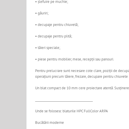
• șlefuire pe muchie;
• găuriri;
• decupaje pentru chiuvetă;
• decupaje pentru plită;
• tăieri speciale;
• piese pentru mobilier, mese, recepții sau panouri.
Pentru prelucrare sunt necesare cote clare, poziții de decupaj,
operațiuni precum tăiere, frezare, decupare pentru chiuvete și
Un blat compact de 10 mm cere proiectare atentă. Susținerea, d
________________________________________
Unde se folosesc blaturile HPC FullColor ARPA
Bucătării moderne