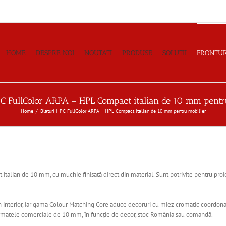
HOME
DESPRE NOI
NOUTATI
PRODUSE
SOLUTII
FRONTUR
PC FullColor ARPA – HPL Compact italian de 10 mm pentr
Home
Blaturi HPC FullColor ARPA – HPL Compact italian de 10 mm pentru mobilier
alian de 10 mm, cu muchie finisată direct din material. Sunt potrivite pentru proiect
n interior, iar gama Colour Matching Core aduce decoruri cu miez cromatic coordonat
matele comerciale de 10 mm, în funcție de decor, stoc România sau comandă.