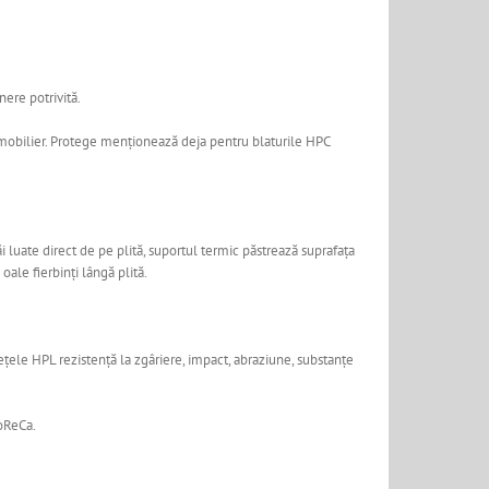
nere potrivită.
în mobilier. Protege menționează deja pentru blaturile HPC
i luate direct de pe plită, suportul termic păstrează suprafața
ale fierbinți lângă plită.
ețele HPL rezistență la zgâriere, impact, abraziune, substanțe
HoReCa.