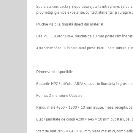
Suprafața compactă și neporoasă ajută la întreținere. Se cură
proprietăți igienice excelente, contact alimentar și curățare 
Muchie vizibilă, finisată direct din material
La HPC FullColor ARPA, muchia de 10 mm poate rămâne vizibilă.
Asta schimbă felul în care arată piesa: blatul pare subțire, c
________________________________________
Dimensiuni disponibile
Blaturile HPC FullColor ARPA se aduc în România în grosime
Format Dimensiune Utilizare
Panou mare 4200 × 1300 × 10 mm insule, mese, recepții, pan
Blat / jumătate de coală 4200 × 645 × 10 mm bucătării, băi, b
Sfert de blat 2095 × 645 × 10 mm piese mai mici, completări,