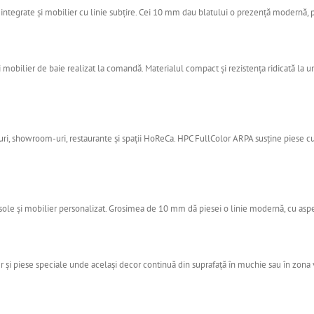
e integrate și mobilier cu linie subțire. Cei 10 mm dau blatului o prezență modernă,
i mobilier de baie realizat la comandă. Materialul compact și rezistența ridicată la um
curi, showroom-uri, restaurante și spații HoReCa. HPC FullColor ARPA susține piese cu
ole și mobilier personalizat. Grosimea de 10 mm dă piesei o linie modernă, cu aspec
er și piese speciale unde același decor continuă din suprafață în muchie sau în zona v