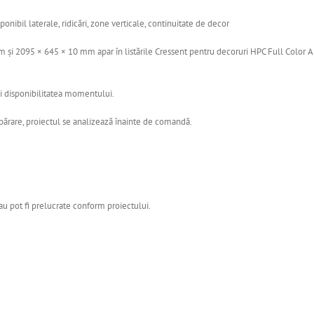
nibil laterale, ridicări, zone verticale, continuitate de decor
și 2095 × 645 × 10 mm apar în listările Cressent pentru decoruri HPC Full Colo
i disponibilitatea momentului.
mpărare, proiectul se analizează înainte de comandă.
u pot fi prelucrate conform proiectului.