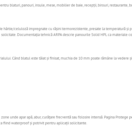
ru blaturi, panouri, insule, mese, mobilier de baie, recepții, birouri, restaurante, bu
 hârtie/celuloză impregnate cu rășini termorezistente, presate la temperatură și pr
are solicitate. Documentația tehnică ARPA descrie panourile Solid HPL ca materiale co
ului. Când blatul este tăiat și finisat, muchia de 10 mm poate rămâne la vedere și i
zone unde apar apă, abur, curățare frecventă sau folosire intensă. Pagina Protege p
iind waterproof și potrivit pentru aplicații solicitante.