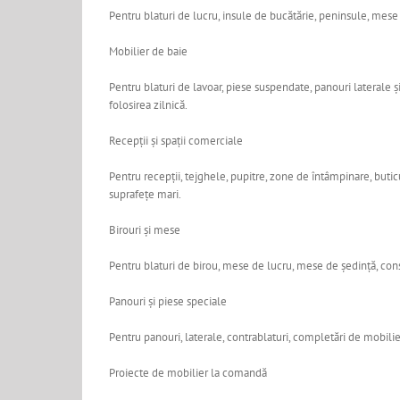
Pentru blaturi de lucru, insule de bucătărie, peninsule, mes
Mobilier de baie
Pentru blaturi de lavoar, piese suspendate, panouri laterale ș
folosirea zilnică.
Recepții și spații comerciale
Pentru recepții, tejghele, pupitre, zone de întâmpinare, buti
suprafețe mari.
Birouri și mese
Pentru blaturi de birou, mese de lucru, mese de ședință, cons
Panouri și piese speciale
Pentru panouri, laterale, contrablaturi, completări de mobili
Proiecte de mobilier la comandă