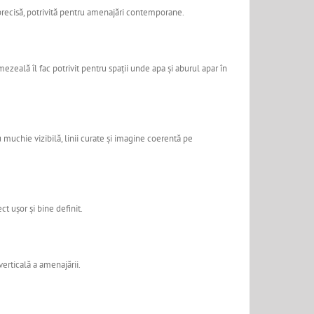
 precisă, potrivită pentru amenajări contemporane.
ezeală îl fac potrivit pentru spații unde apa și aburul apar în
 muchie vizibilă, linii curate și imagine coerentă pe
t ușor și bine definit.
erticală a amenajării.