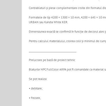
Contrablaturi și piese complementare croite din formatul dispo
Formatele de tip 4200 × 1300 × 10 mm, 4200 × 645 × 10 mm 
URBAN sau Kandia White KER.
Dimensiunea exactă se confirmă în funcție de decorul ales ș
Pentru calculul materialului, croirea colii și minimul de cu
________________________________________
Prelucrare pe bază de proiect tehnic
Blaturile HPC FullColor ARPA pot fi comandate ca material sa
Se pot realiza:
• debitare;
• frezare;