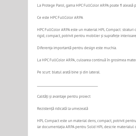
La Protege Parol, gama HPC FullColor ARPA poate fi aleasă pent
Ce este HPC FullColor ARPA
HPC FullColor ARPA este un material HPL Compact: straturi de
rigid, compact, potrivit pentru mobilier și suprafețe interio
Diferența importantă pentru design este muchia.
La HPC FullColor ARPA, culoarea continuă în grosimea material
Pe scurt: blatul arată bine și din lateral.
________________________________________
Calități și avantaje pentru proiect
Rezistență ridicată la umezeală
HPL Compact este un material dens, compact, potrivit pentru 
iar documentația ARPA pentru Solid HPL descrie materialul ca f