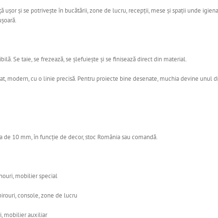
ță ușor și se potrivește în bucătării, zone de lucru, recepții, mese și spații unde i
ușoară.
 Se taie, se frezează, se șlefuiește și se finisează direct din material.
urat, modern, cu o linie precisă. Pentru proiecte bine desenate, muchia devine unul di
a de 10 mm, în funcție de decor, stoc România sau comandă.
ouri, mobilier special
irouri, console, zone de lucru
 mobilier auxiliar