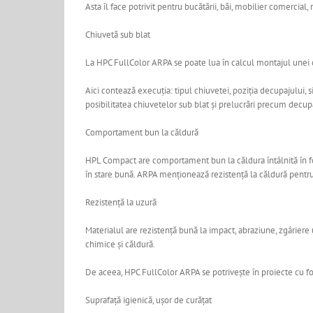
Asta îl face potrivit pentru bucătării, băi, mobilier comercial,
Chiuvetă sub blat
La HPC FullColor ARPA se poate lua în calcul montajul unei chi
Aici contează execuția: tipul chiuvetei, poziția decupajului, 
posibilitatea chiuvetelor sub blat și prelucrări precum decupar
Comportament bun la căldură
HPL Compact are comportament bun la căldura întâlnită în folos
în stare bună. ARPA menționează rezistență la căldură pentru 
Rezistență la uzură
Materialul are rezistență bună la impact, abraziune, zgâriere 
chimice și căldură.
De aceea, HPC FullColor ARPA se potrivește în proiecte cu folos
Suprafață igienică, ușor de curățat