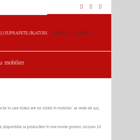
Facebook
YouTube
Instagram
I/SUPRAFETE/BLATURI
MOBILA
CONTACT
u mobilier
e în care blatul are rol vizibil în mobilier: se vede de sus,
, disponibile la producător în mai multe grosimi, inclusiv 10