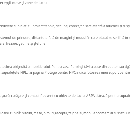
 recepții, mese și zone de lucru.
uvete sub blat, cu proiect tehnic, decupaj corect, finisare atentă a muchiei și susți
sistemul de prindere, distanțele față de margini și modul în care blatul se sprijină 
e, frezare, găurire și șlefuire.
irea obișnuită a mobilierului. Pentru vase fierbinți, tăvi scoase din cuptor sau tigă
suprafețele HPL, iar pagina Protege pentru HPC indică folosirea unui suport pentru o
ușoară, curățare și contact frecvent cu obiecte de lucru. ARPA listează pentru supraf
ire zilnică: blaturi, mese, birouri, recepții, tejghele, mobilier comercial și spații 