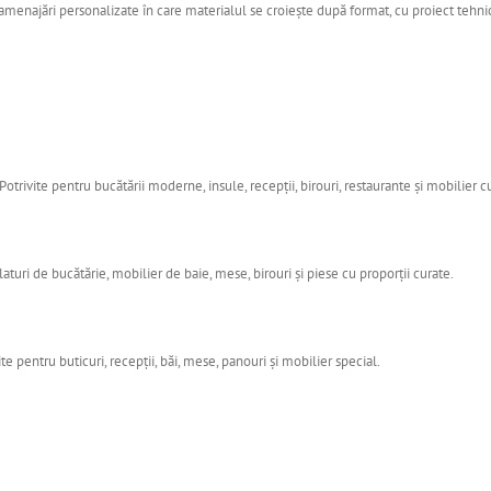
u amenajări personalizate în care materialul se croiește după format, cu proiect tehnic
Potrivite pentru bucătării moderne, insule, recepții, birouri, restaurante și mobilier cu
turi de bucătărie, mobilier de baie, mese, birouri și piese cu proporții curate.
te pentru buticuri, recepții, băi, mese, panouri și mobilier special.