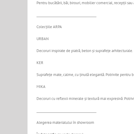
Pentru bucătării, băi, birouri, mobilier comercial, recepții sa
________________________________________
Colecțiile ARPA
URBAN
Decoruri inspirate de piatră, beton și suprafețe arhitecturale. 
KER
Suprafețe mate, calme, cu ținută elegantă. Potrivite pentru bla
MIKA
Decoruri cu reflexii minerale și textură mai expresivă. Potrivi
________________________________________
Alegerea materialului în showroom