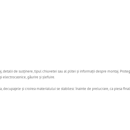
 detalii de susținere, tipul chiuvetei sau al plitei și informații despre montaj. Prot
 electrocasnice, găurire și șlefuire.
ecupajele și croirea materialului se stabilesc înainte de prelucrare, ca piesa finală