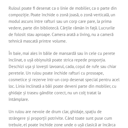
Ruloul poate fi desenat ca o linie de mobilier, ca o parte din
compoziție. Poate închide o zonă joasă, o zonă verticală, un
modul ascuns între rafturi sau un corp care pare, la prima
vedere, parte din bibliotecă. Cărțile rămân în față. Lucrurile
de folosit stau aproape. Camera arată a living, nu a cameră
tehnică mascată printre volume.
În baie, mai ales în băile de mansardă sau în cele cu perete
înclinat, o ușă obișnuită poate strica repede proporția.
Deschizi ușa și lovești lavoarul, cada, coșul de rufe sau chiar
peretele. Un rulou poate închide rafturi cu prosoape,
cosmetice și rezerve într-un corp desenat special pentru acel
loc. Linia înclinată a băii poate deveni parte din mobilier, cu
ghidaje și traseu gândite corect, nu un colț tratat la
întâmplare.
Un rulou are nevoie de drum clar, ghidaje, spațiu de
strângere și proporții potrivite. Când toate sunt puse cum
trebuie, el poate închide zone unde o ușă clasică ar încărca