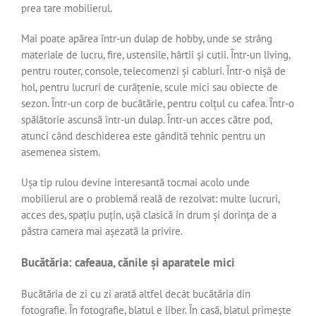
prea tare mobilierul.
Mai poate apărea într-un dulap de hobby, unde se strâng
materiale de lucru, fire, ustensile, hârtii și cutii. Într-un living,
pentru router, console, telecomenzi și cabluri. Într-o nișă de
hol, pentru lucruri de curățenie, scule mici sau obiecte de
sezon. Într-un corp de bucătărie, pentru colțul cu cafea. Într-o
spălătorie ascunsă într-un dulap. Într-un acces către pod,
atunci când deschiderea este gândită tehnic pentru un
asemenea sistem.
Ușa tip rulou devine interesantă tocmai acolo unde
mobilierul are o problemă reală de rezolvat: multe lucruri,
acces des, spațiu puțin, ușă clasică în drum și dorința de a
păstra camera mai așezată la privire.
Bucătăria: cafeaua, cănile și aparatele mici
Bucătăria de zi cu zi arată altfel decât bucătăria din
fotografie. În fotografie, blatul e liber. În casă, blatul primește