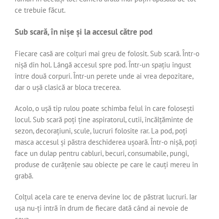
ce trebuie făcut.
Sub scară, în nișe și la accesul către pod
Fiecare casă are colțuri mai greu de folosit. Sub scară. Într-o
nișă din hol. Lângă accesul spre pod. Într-un spațiu îngust
între două corpuri. Într-un perete unde ai vrea depozitare,
dar o ușă clasică ar bloca trecerea.
Acolo, o ușă tip rulou poate schimba felul în care folosești
locul. Sub scară poți ține aspiratorul, cutii, încălțăminte de
sezon, decorațiuni, scule, lucruri folosite rar. La pod, poți
masca accesul și păstra deschiderea ușoară. Într-o nișă, poți
face un dulap pentru cabluri, becuri, consumabile, pungi,
produse de curățenie sau obiecte pe care le cauți mereu în
grabă.
Colțul acela care te enerva devine loc de păstrat lucruri. Iar
ușa nu-ți intră în drum de fiecare dată când ai nevoie de