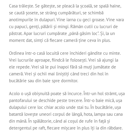
Casa trăiește. Se gătește, se pleacă la școală, se spală haine,
se caută șosete, se strâng cumpărături, se schimbă
anotimpurile în dulapuri. Vine iarna cu geci groase. Vine vara
cu papuci, genți, pălării și mingi. Rămân cutii cu lucruri de
păstrat. Apar lucruri cumpărate „până găsim loc”. Și, la un
moment dat, simți că fiecare cameră ține ceva în plus.
Ordinea într-o casă locuită cere închideri gândite cu minte.
Vrei lucrurile aproape, fiindcă le folosești. Vrei să ajungi la
ele repede. Vrei să le pui înapoi fără să muți jumătate de
cameră. Vrei și ochii mai liniștiți când treci din hol în
bucătărie sau din baie spre dormitor.
Acolo o ușă obișnuită poate să încurce. Într-un hol strâmt, ușa
pantofarului se deschide peste trecere. Într-o baie mică, ușa
dulapului cere loc chiar acolo unde stai tu. În bucătărie, ușa
batantă lovește uneori corpul de lângă, hota, lampa sau cana
din mână. În spălătorie, când ai coșul de rufe în față și
detergentul pe raft, fiecare mișcare în plus îți ia din răbdare.