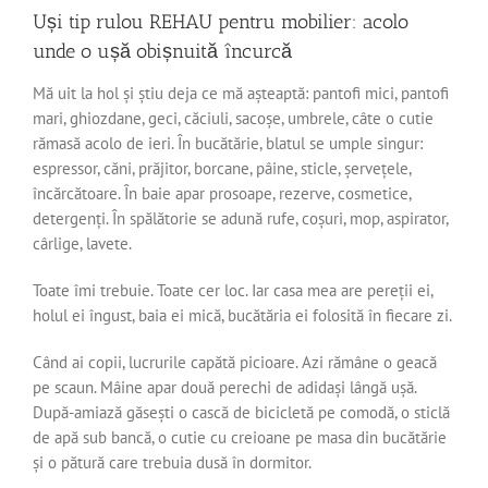
Uși tip rulou REHAU pentru mobilier: acolo
unde o ușă obișnuită încurcă
Mă uit la hol și știu deja ce mă așteaptă: pantofi mici, pantofi
mari, ghiozdane, geci, căciuli, sacoșe, umbrele, câte o cutie
rămasă acolo de ieri. În bucătărie, blatul se umple singur:
espressor, căni, prăjitor, borcane, pâine, sticle, șervețele,
încărcătoare. În baie apar prosoape, rezerve, cosmetice,
detergenți. În spălătorie se adună rufe, coșuri, mop, aspirator,
cârlige, lavete.
Toate îmi trebuie. Toate cer loc. Iar casa mea are pereții ei,
holul ei îngust, baia ei mică, bucătăria ei folosită în fiecare zi.
Când ai copii, lucrurile capătă picioare. Azi rămâne o geacă
pe scaun. Mâine apar două perechi de adidași lângă ușă.
După-amiază găsești o cască de bicicletă pe comodă, o sticlă
de apă sub bancă, o cutie cu creioane pe masa din bucătărie
și o pătură care trebuia dusă în dormitor.