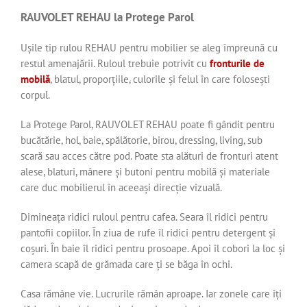
RAUVOLET REHAU la Protege Parol
Ușile tip rulou REHAU pentru mobilier se aleg împreună cu
restul amenajării. Ruloul trebuie potrivit cu
fronturile de
mobilă
, blatul, proporțiile, culorile și felul în care folosești
corpul.
La Protege Parol, RAUVOLET REHAU poate fi gândit pentru
bucătărie, hol, baie, spălătorie, birou, dressing, living, sub
scară sau acces către pod. Poate sta alături de fronturi atent
alese, blaturi, mânere și butoni pentru mobilă și materiale
care duc mobilierul în aceeași direcție vizuală.
Dimineața ridici ruloul pentru cafea. Seara îl ridici pentru
pantofii copiilor. În ziua de rufe îl ridici pentru detergent și
coșuri. În baie îl ridici pentru prosoape. Apoi îl cobori la loc și
camera scapă de grămada care ți se băga în ochi.
Casa rămâne vie. Lucrurile rămân aproape. Iar zonele care îți