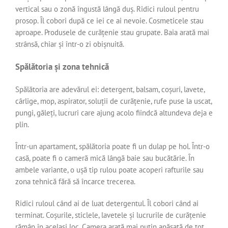
vertical sau o zonă îngustă lângă duș. Ridici ruloul pentru
prosop. Îl cobori după ce iei ce ai nevoie. Cosmeticele stau
aproape. Produsele de curățenie stau grupate. Baia arată mai
strânsă, chiar și într-o zi obișnuită.
Spălătoria și zona tehnică
Spălătoria are adevărul ei: detergent, balsam, coșuri, lavete,
cârlige, mop, aspirator, soluții de curățenie, rufe puse la uscat,
pungi, găleți, lucruri care ajung acolo fiindcă altundeva deja e
plin.
Într-un apartament, spălătoria poate fi un dulap pe hol. Într-o
casă, poate fi o cameră mică lângă baie sau bucătărie. În
ambele variante, o ușă tip rulou poate acoperi rafturile sau
zona tehnică fără să încarce trecerea.
Ridici ruloul când ai de luat detergentul. Îl cobori când ai
terminat. Coșurile, sticlele, lavetele și lucrurile de curățenie
rămân în același loc. Camera arată mai puțin apăsată de tot