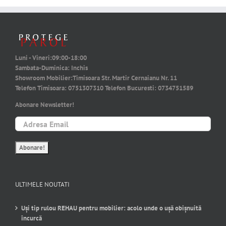
Luni - Vineri:
09:00-18:00
Sambata-Duminica:
Inchis
Showroom Mobilier:
Timisoara Str. Martir Cernaianu Nr. 11
Telefon Timisoara:
0751307310
Telefon Bucuresti:
0734751589
Abonare Newsletter!
ULTIMELE NOUTATI
Uși tip rulou REHAU pentru mobilier: acolo unde o ușă obișnuită
încurcă