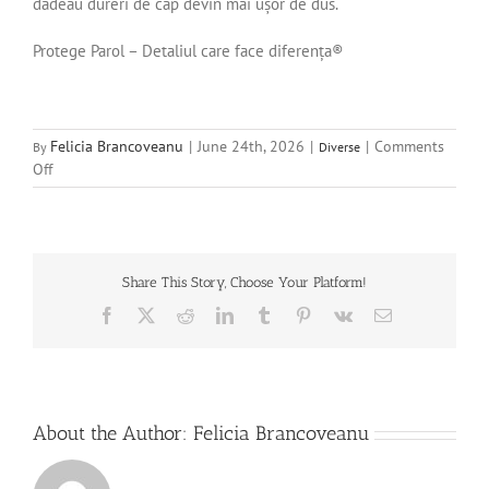
dădeau dureri de cap devin mai ușor de dus.
Protege Parol – Detaliul care face diferența®
Felicia Brancoveanu
|
June 24th, 2026
|
|
Comments
By
Diverse
on
Off
Uși
tip
rulou
REHAU
pentru
Share This Story, Choose Your Platform!
mobilier:
Facebook
X
Reddit
LinkedIn
Tumblr
Pinterest
Vk
Email
acolo
unde
o
ușă
obișnuită
About the Author:
Felicia Brancoveanu
încurcă