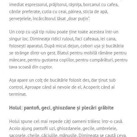
imediat espressorul, prăjitorul, râșnița, borcanul cu cafea,
cănile preferate, cutia cu ceai, pâinea, sticla de apă,
șervețelele, încărcătorul lăsat „doar puțin”.
Un corp cu ușă tip rulou poate ține toate acestea într-un
singur loc. Dimineața ridici ruloul, faci cafeaua, iei cana,
folosești aparatul. După micul dejun, cobori ușa și bucătăria
se strânge dintr-un gest. Blatul pentru mobilă rămâne pentru
mâncare, pentru gustarea copiilor, pentru cumpărături, pentru
tava scoasă din cuptor.
Așa apare un colț de bucătărie folosit des, dar ținut sub
control. Aproape când ai nevoie de el. Acoperit când ai
terminat.
Holul: pantofi, geci, ghiozdane și plecări grăbite
Holul spune cel mai repede câți oameni trăiesc într-o casă.
Acolo ajung pantofii uzi, ghiozdanele, gecile, umbrelele,
sacoșele, cheile, căciulile, mănușile. Dimineața se caută ceva.