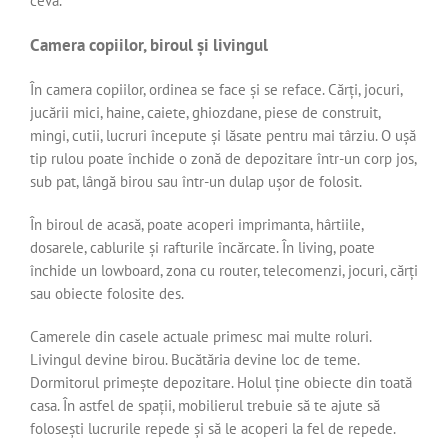
ceva.
Camera copiilor, biroul și livingul
În camera copiilor, ordinea se face și se reface. Cărți, jocuri,
jucării mici, haine, caiete, ghiozdane, piese de construit,
mingi, cutii, lucruri începute și lăsate pentru mai târziu. O ușă
tip rulou poate închide o zonă de depozitare într-un corp jos,
sub pat, lângă birou sau într-un dulap ușor de folosit.
În biroul de acasă, poate acoperi imprimanta, hârtiile,
dosarele, cablurile și rafturile încărcate. În living, poate
închide un lowboard, zona cu router, telecomenzi, jocuri, cărți
sau obiecte folosite des.
Camerele din casele actuale primesc mai multe roluri.
Livingul devine birou. Bucătăria devine loc de teme.
Dormitorul primește depozitare. Holul ține obiecte din toată
casa. În astfel de spații, mobilierul trebuie să te ajute să
folosești lucrurile repede și să le acoperi la fel de repede.