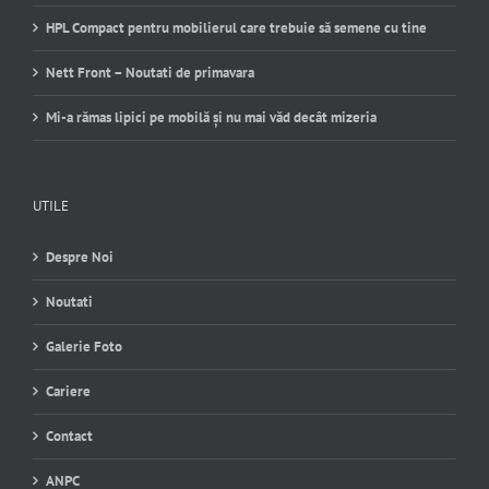
HPL Compact pentru mobilierul care trebuie să semene cu tine
Nett Front – Noutati de primavara
Mi-a rămas lipici pe mobilă și nu mai văd decât mizeria
UTILE
Despre Noi
Noutati
Galerie Foto
Cariere
Contact
ANPC