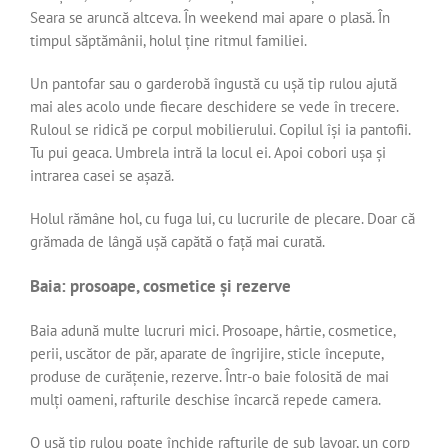
Seara se aruncă altceva. În weekend mai apare o plasă. În
timpul săptămânii, holul ține ritmul familiei.
Un pantofar sau o garderobă îngustă cu ușă tip rulou ajută
mai ales acolo unde fiecare deschidere se vede în trecere.
Ruloul se ridică pe corpul mobilierului. Copilul își ia pantofii.
Tu pui geaca. Umbrela intră la locul ei. Apoi cobori ușa și
intrarea casei se așază.
Holul rămâne hol, cu fuga lui, cu lucrurile de plecare. Doar că
grămada de lângă ușă capătă o față mai curată.
Baia: prosoape, cosmetice și rezerve
Baia adună multe lucruri mici. Prosoape, hârtie, cosmetice,
perii, uscător de păr, aparate de îngrijire, sticle începute,
produse de curățenie, rezerve. Într-o baie folosită de mai
mulți oameni, rafturile deschise încarcă repede camera.
O ușă tip rulou poate închide rafturile de sub lavoar, un corp