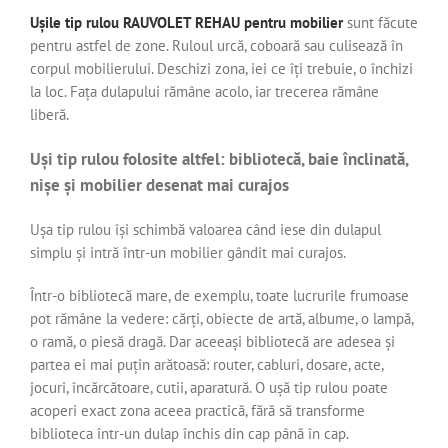
Ușile tip rulou RAUVOLET REHAU pentru mobilier
sunt făcute
pentru astfel de zone. Ruloul urcă, coboară sau culisează în
corpul mobilierului. Deschizi zona, iei ce îți trebuie, o închizi
la loc. Fața dulapului rămâne acolo, iar trecerea rămâne
liberă.
Uși tip rulou folosite altfel: bibliotecă, baie înclinată,
nișe și mobilier desenat mai curajos
Ușa tip rulou își schimbă valoarea când iese din dulapul
simplu și intră într-un mobilier gândit mai curajos.
Într-o bibliotecă mare, de exemplu, toate lucrurile frumoase
pot rămâne la vedere: cărți, obiecte de artă, albume, o lampă,
o ramă, o piesă dragă. Dar aceeași bibliotecă are adesea și
partea ei mai puțin arătoasă: router, cabluri, dosare, acte,
jocuri, încărcătoare, cutii, aparatură. O ușă tip rulou poate
acoperi exact zona aceea practică, fără să transforme
biblioteca într-un dulap închis din cap până în cap.