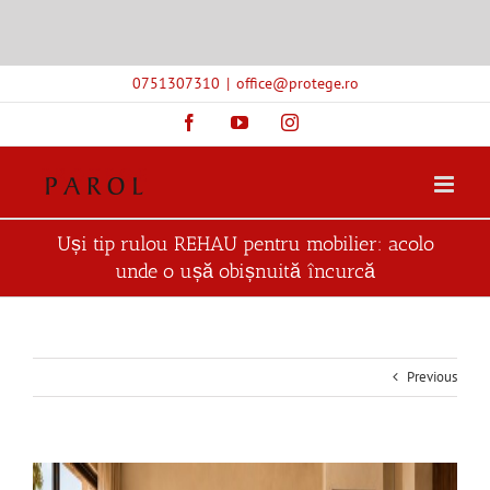
Skip
0751307310
|
office@protege.ro
to
content
Facebook
YouTube
Instagram
Uși tip rulou REHAU pentru mobilier: acolo
unde o ușă obișnuită încurcă
Previous
View