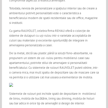
compromite aspectul si estetica amenajarii.
Totodata, nevoia de personalizare a spațiului interior sau de creare a
ambientului potrivit personalitatii este o caracteristica a
beneficiarului modern de spatii rezidentiale sau de office, magazine
si institutii.
Cu gama RAUVOLET, celebra firma REHAU oferă o colecție de
sisteme de dulapuri cu uși-rulou intr-o varietate acceptabila de
culori sau materiale și excelente oportunități de integrare in
amenajarea personalizata a casei.
De la metal, sticlă sau plastic până la soluții fono-absorbante, va
propunem un sistem de usi -rulou pentru mobilierul casei sau
apartamentului, potrivite stilui de amenajare si personalitatii
beneficiatului. Cu sistemele de rulouri RAUVOLET puteti obtine, intr-
o camera mica, mai mult spatiu de depozitare sau de mascare care sa
va permita si o utilizare cat mai usoara a elementelor de mobila.
Sistemele de rulouri pot inchide spatii de depozitare in mobilierul
de birou, mobila de bucătărie, living sau dinning, mobila de holuri
sau bar adica in orice tip de amenajări si design de interior.