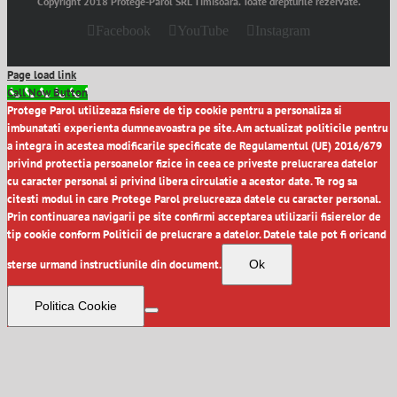
Copyright 2018 Protege-Parol SRL Timisoara. Toate drepturile rezervate.
Facebook
YouTube
Instagram
Page load link
Call Now Button
Protege Parol utilizeaza fisiere de tip cookie pentru a personaliza si
imbunatati experienta dumneavoastra pe site. Am actualizat politicile pentru
a integra in acestea modificarile specificate de Regulamentul (UE) 2016/679
privind protectia persoanelor fizice in ceea ce priveste prelucrarea datelor
cu caracter personal si privind libera circulatie a acestor date. Te rog sa
citesti modul in care Protege Parol prelucreaza datele cu caracter personal.
Prin continuarea navigarii pe site confirmi acceptarea utilizarii fisierelor de
tip cookie conform Politicii de prelucrare a datelor. Datele tale pot fi oricand
sterse urmand instructiunile din document.
Ok
Politica Cookie