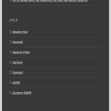
Mi-a rămas lipici pe mobilă și nu mai văd decât mizeria
UTILE
Despre Noi
Noutati
Galerie Foto
Cariere
Contact
ANPC
Suntem GDPR