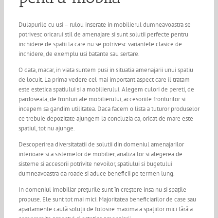
Dulapurile cu usi – rulou inserate in mobilierul dumneavoastra se
potrivesc oricarui stil de amenajare si sunt solutii perfecte pentru
inchidere de spatii la care nu se potrivesc variantele clasice de
inchidere, de exemplu usi batante sau sertare.
O data, macar, in viata suntem pusi in situatia amenajarii unui spatiu
de locuit. La prima vedere cel mai important aspect care il tratam
este estetica spatiului si a mobilierului. Alegem culori de pereti, de
pardoseala, de fronturi ale mobilierului, accesoriile fronturilor si
incepem sa gandim utilitatea. Daca facem o lista a tuturor produselor
ce trebuie depozitate ajungem la concluzia ca, oricat de mare este
spatiul, tot nu ajunge.
Descoperirea diversitatatii de solutii din domeniul amenajarilor
interioare si a sistemelor de mobilier, analiza lor si alegerea de
sisteme si accesorii potrivite nevoilor, spatiului si bugetului
dumneavoastra da roade si aduce beneficii pe termen lung.
In domeniul imobiliar prețurile sunt în creștere insa nu si spațile
propuse. Ele sunt tot mai mici. Majoritatea beneficiarilor de case sau
apartamente caută soluții de folosire maxima a spațiilor mici fără a