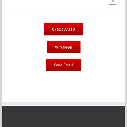
×
0751307310
Whatsapp
Scrie Email