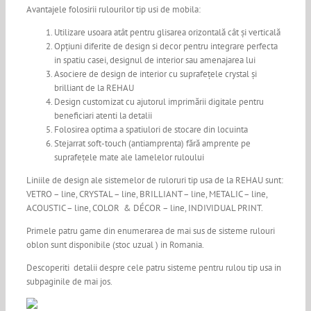
Avantajele folosirii rulourilor tip usi de mobila:
Utilizare usoara atât pentru glisarea orizontală cât și verticală
Opțiuni diferite de design si decor pentru integrare perfecta
in spatiu casei, designul de interior sau amenajarea lui
Asociere de design de interior cu suprafețele crystal și
brilliant de la REHAU
Design customizat cu ajutorul imprimării digitale pentru
beneficiari atenti la detalii
Folosirea optima a spatiulori de stocare din locuinta
Stejarrat soft-touch (antiamprenta) fără amprente pe
suprafețele mate ale lamelelor ruloului
Liniile de design ale sistemelor de ruloruri tip usa de la REHAU sunt:
VETRO – line, CRYSTAL – line, BRILLIANT – line, METALIC – line,
ACOUSTIC – line, COLOR & DÉCOR – line, INDIVIDUAL PRINT.
Primele patru game din enumerarea de mai sus de sisteme rulouri
oblon sunt disponibile (stoc uzual ) in Romania.
Descoperiti detalii despre cele patru sisteme pentru rulou tip usa in
subpaginile de mai jos.