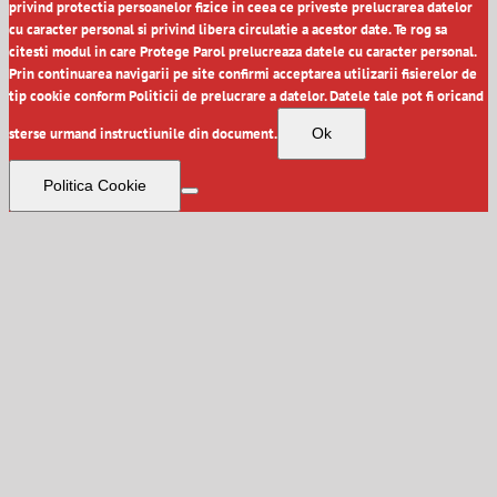
privind protectia persoanelor fizice in ceea ce priveste prelucrarea datelor
cu caracter personal si privind libera circulatie a acestor date. Te rog sa
citesti modul in care Protege Parol prelucreaza datele cu caracter personal.
Prin continuarea navigarii pe site confirmi acceptarea utilizarii fisierelor de
tip cookie conform Politicii de prelucrare a datelor. Datele tale pot fi oricand
sterse urmand instructiunile din document.
Ok
Politica Cookie