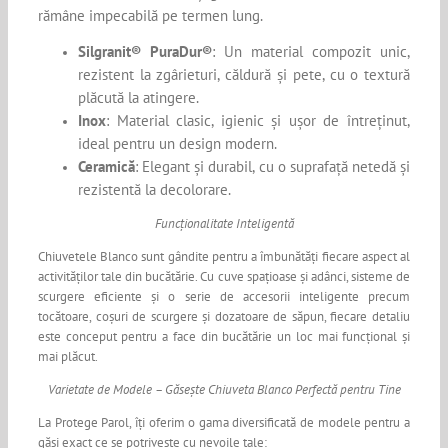
rămâne impecabilă pe termen lung.
Silgranit®️ PuraDur®️
: Un material compozit unic,
rezistent la zgârieturi, căldură și pete, cu o textură
plăcută la atingere.
Inox
: Material clasic, igienic și ușor de întreținut,
ideal pentru un design modern.
Ceramică
: Elegant și durabil, cu o suprafață netedă și
rezistentă la decolorare.
Funcționalitate Inteligentă
Chiuvetele Blanco sunt gândite pentru a îmbunătăți fiecare aspect al
activităților tale din bucătărie. Cu cuve spațioase și adânci, sisteme de
scurgere eficiente și o serie de accesorii inteligente precum
tocătoare, coșuri de scurgere și dozatoare de săpun, fiecare detaliu
este conceput pentru a face din bucătărie un loc mai funcțional și
mai plăcut.
Varietate de Modele – Găsește Chiuveta Blanco Perfectă pentru Tine
La Protege Parol, îți oferim o gama diversificată de modele pentru a
găsi exact ce se potrivește cu nevoile tale: