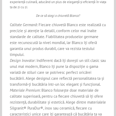
experiență culinară, aducând un plus de eleganță și eficiență în viața
ta de zi cu zi.
De ce să alegi o chiuvetă Blanco?
Calitate Germană
: Fiecare chiuvetă Blanco este realizată cu
precizie și atenție la detalii, conform celor mai înalte
standarde de calitate. Fiabilitatea produselor germane
este recunoscută la nivel mondial, iar Blanco îți oferă
garantia unui produs durabil, care va rezista testului
timpului.
Design Inovator
: Indiferent dacă îți dorești un stil clasic sau
unul mai modern, Blanco îți pune la dispoziție o gama
variată de stiluri care se potrivesc perfect oricărei
bucătării. Alege designul care reflectă personalitatea ta și
transformă-ți bucătăria într-un loc elegant și funcțional.
Materiale Premium
: Blanco folosește doar materiale de
calitate superioară, pentru ca fiecare chiuvetă să îți ofere
rezistență, durabilitate și estetică. Alege dintre materialele
Silgranit®️ PuraDur®️, inox sau ceramică, fiecare cu
caracteristici unice care îți garantează că bucătăria ta va