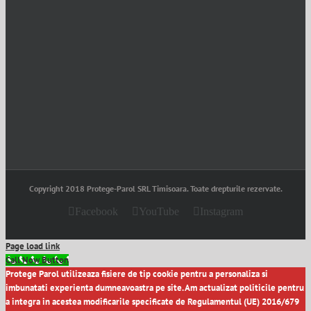
Copyright 2018 Protege-Parol SRL Timisoara. Toate drepturile rezervate.
Facebook
YouTube
Instagram
Page load link
Call Now Button
Protege Parol utilizeaza fisiere de tip cookie pentru a personaliza si
imbunatati experienta dumneavoastra pe site. Am actualizat politicile pentru
a integra in acestea modificarile specificate de Regulamentul (UE) 2016/679