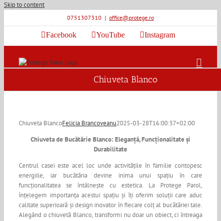
Skip to content
0751307310
|
office@protege.ro
Facebook
YouTube
Instagram
Chiuveta Blanco
Chiuveta Blanco
Felicia Brancoveanu
2025-03-28T16:00:37+02:00
Chiuveta de Bucătărie Blanco: Eleganță, Funcționalitate și
Durabilitate
Centrul casei este acel loc unde activitățile în familie contopesc
energiile, iar bucătăria devine inima unui spațiu în care
funcționalitatea se întâlnește cu estetica. La Protege Parol,
înțelegem importanța acestui spațiu și îți oferim soluții care aduc
calitate superioară și design inovator în fiecare colț al bucătăriei tale.
Alegând o chiuvetă Blanco, transformi nu doar un obiect, ci întreaga