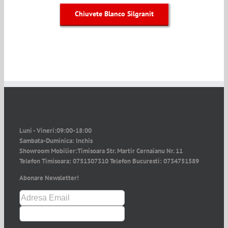
Chiuvete Blanco Silgranit
Luni - Vineri:
09:00-18:00
Sambata-Duminica:
Inchis
Showroom Mobilier:
Timisoara Str. Martir Cernaianu Nr. 11
Telefon Timisoara:
0751307310
Telefon Bucuresti:
0734751589
Abonare Newsletter!