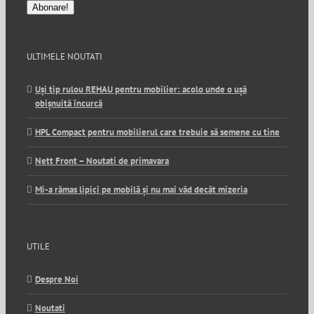
ULTIMELE NOUTATI
Uși tip rulou REHAU pentru mobilier: acolo unde o ușă
obișnuită încurcă
HPL Compact pentru mobilierul care trebuie să semene cu tine
Nett Front – Noutati de primavara
Mi-a rămas lipici pe mobilă și nu mai văd decât mizeria
UTILE
Despre Noi
Noutati