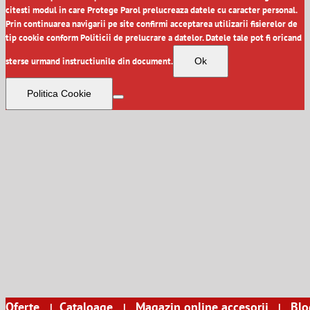
citesti modul in care Protege Parol prelucreaza datele cu caracter personal.
Prin continuarea navigarii pe site confirmi acceptarea utilizarii fisierelor de
tip cookie conform Politicii de prelucrare a datelor. Datele tale pot fi oricand
sterse urmand instructiunile din document.
Ok
Politica Cookie
Oferte
Cataloage
Magazin online accesorii
Blo
|
|
|