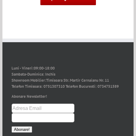
Luni - Vineri:
09:00-18:00
Sambata-Duminica:
Inchis
Showroom Mobilier:
Timisoara Str. Martir Cernaianu Nr. 11
Telefon Timisoara:
0751307310
Telefon Bucuresti:
0734751589
Abonare Newsletter!