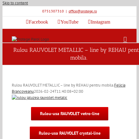
Skip to content
0751307310
|
office@protege.ro
Facebook
YouTube
Instagram
Rulou RAUVOLET METALLIC – line by REHAU pent
mobila.
Rulou RAUVOLET METALLIC – line by REHAU pentru mobila.
Felicia
Brancoveanu
2026-02-24T11:40:08+02:00
Rulou-usa RAUVOLET vetro-line
Rulou-usa RAUVOLET crystal-line