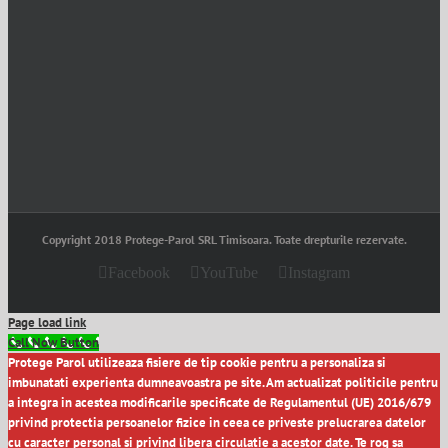
Copyright 2018 Protege-Parol SRL Timisoara. Toate drepturile rezervate.
Facebook
YouTube
Instagram
Page load link
Call Now Button
Protege Parol utilizeaza fisiere de tip cookie pentru a personaliza si
imbunatati experienta dumneavoastra pe site. Am actualizat politicile pentru
a integra in acestea modificarile specificate de Regulamentul (UE) 2016/679
privind protectia persoanelor fizice in ceea ce priveste prelucrarea datelor
cu caracter personal si privind libera circulatie a acestor date. Te rog sa