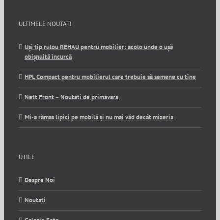
ULTIMELE NOUTATI
Uși tip rulou REHAU pentru mobilier: acolo unde o ușă
obișnuită încurcă
HPL Compact pentru mobilierul care trebuie să semene cu tine
Nett Front – Noutati de primavara
Mi-a rămas lipici pe mobilă și nu mai văd decât mizeria
UTILE
Despre Noi
Noutati