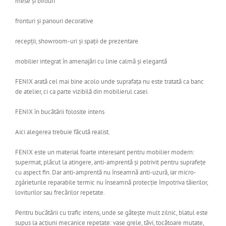
mese și birouri
fronturi și panouri decorative
recepții, showroom-uri și spații de prezentare
mobilier integrat în amenajări cu linie calmă și elegantă
FENIX arată cel mai bine acolo unde suprafața nu este tratată ca banc
de atelier, ci ca parte vizibilă din mobilierul casei.
FENIX în bucătării folosite intens
Aici alegerea trebuie făcută realist.
FENIX este un material foarte interesant pentru mobilier modern:
supermat, plăcut la atingere, anti-amprentă și potrivit pentru suprafețe
cu aspect fin. Dar anti-amprentă nu înseamnă anti-uzură, iar micro-
zgârieturile reparabile termic nu înseamnă protecție împotriva tăierilor,
loviturilor sau frecărilor repetate.
Pentru bucătării cu trafic intens, unde se gătește mult zilnic, blatul este
supus la acțiuni mecanice repetate: vase grele, tăvi, tocătoare mutate,