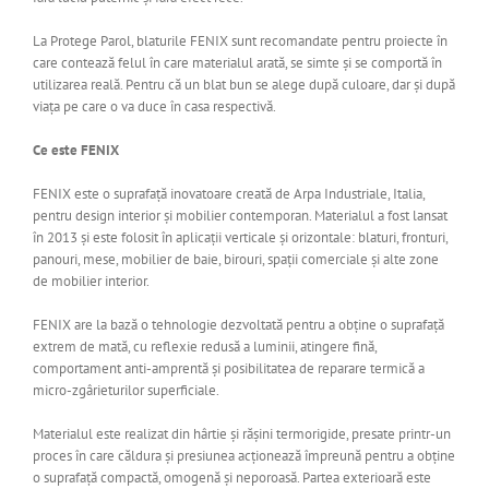
La Protege Parol, blaturile FENIX sunt recomandate pentru proiecte în
care contează felul în care materialul arată, se simte și se comportă în
utilizarea reală. Pentru că un blat bun se alege după culoare, dar și după
viața pe care o va duce în casa respectivă.
Ce este FENIX
FENIX este o suprafață inovatoare creată de Arpa Industriale, Italia,
pentru design interior și mobilier contemporan. Materialul a fost lansat
în 2013 și este folosit în aplicații verticale și orizontale: blaturi, fronturi,
panouri, mese, mobilier de baie, birouri, spații comerciale și alte zone
de mobilier interior.
FENIX are la bază o tehnologie dezvoltată pentru a obține o suprafață
extrem de mată, cu reflexie redusă a luminii, atingere fină,
comportament anti-amprentă și posibilitatea de reparare termică a
micro-zgârieturilor superficiale.
Materialul este realizat din hârtie și rășini termorigide, presate printr-un
proces în care căldura și presiunea acționează împreună pentru a obține
o suprafață compactă, omogenă și neporoasă. Partea exterioară este