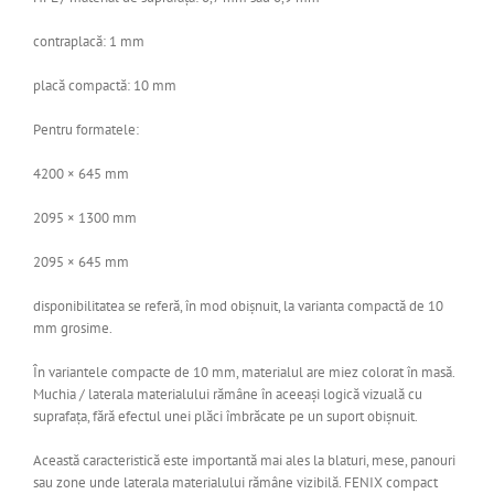
contraplacă: 1 mm
placă compactă: 10 mm
Pentru formatele:
4200 × 645 mm
2095 × 1300 mm
2095 × 645 mm
disponibilitatea se referă, în mod obișnuit, la varianta compactă de 10
mm grosime.
În variantele compacte de 10 mm, materialul are miez colorat în masă.
Muchia / laterala materialului rămâne în aceeași logică vizuală cu
suprafața, fără efectul unei plăci îmbrăcate pe un suport obișnuit.
Această caracteristică este importantă mai ales la blaturi, mese, panouri
sau zone unde laterala materialului rămâne vizibilă. FENIX compact