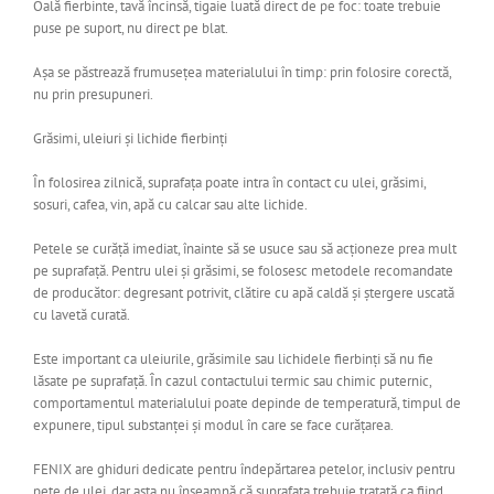
Oală fierbinte, tavă încinsă, tigaie luată direct de pe foc: toate trebuie
puse pe suport, nu direct pe blat.
Așa se păstrează frumusețea materialului în timp: prin folosire corectă,
nu prin presupuneri.
Grăsimi, uleiuri și lichide fierbinți
În folosirea zilnică, suprafața poate intra în contact cu ulei, grăsimi,
sosuri, cafea, vin, apă cu calcar sau alte lichide.
Petele se curăță imediat, înainte să se usuce sau să acționeze prea mult
pe suprafață. Pentru ulei și grăsimi, se folosesc metodele recomandate
de producător: degresant potrivit, clătire cu apă caldă și ștergere uscată
cu lavetă curată.
Este important ca uleiurile, grăsimile sau lichidele fierbinți să nu fie
lăsate pe suprafață. În cazul contactului termic sau chimic puternic,
comportamentul materialului poate depinde de temperatură, timpul de
expunere, tipul substanței și modul în care se face curățarea.
FENIX are ghiduri dedicate pentru îndepărtarea petelor, inclusiv pentru
pete de ulei, dar asta nu înseamnă că suprafața trebuie tratată ca fiind