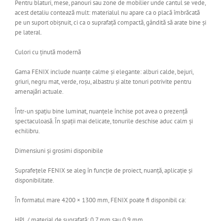
Pentru blaturi, mese, panouri sau zone de mobilier unde cantul se vede,
acest detaliu contează mult: materialul nu apare ca o placă îmbrăcată
pe un suport obișnuit, ci ca o suprafață compactă, gândită să arate bine și
pe lateral.
Culori cu ținută modernă
Gama FENIX include nuanțe calme și elegante: alburi calde, bejuri,
griuri, negru mat, verde, roșu, albastru și alte tonuri potrivite pentru
amenajări actuale.
Într-un spațiu bine luminat, nuanțele închise pot avea o prezență
spectaculoasă. În spații mai delicate, tonurile deschise aduc calm și
echilibru.
Dimensiuni și grosimi disponibile
Suprafețele FENIX se aleg în funcție de proiect, nuanță, aplicație și
disponibilitate.
În formatul mare 4200 × 1300 mm, FENIX poate fi disponibil ca:
HPL / material de suprafață: 0,7 mm sau 0,9 mm