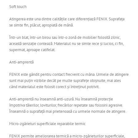
Soft touch
Atingerea este una dintre calitățile care diferențiază FENIX. Suprafața
se simte fin, plăcut, apropiată de mână.
Într-un blat, într-un birou sau într-o zonă de mobilier folosită zilnic,
această senzație contează. Materialul nu se simte rece și lucios, ci fin,
supermat, aproape catifelat.
Anti-amprentă
FENIX este gândit pentru contact frecvent cu mâna. Urmele de atingere
sunt mai puțin vizibile decât pe multe suprafețe obișnuite, mai ales
când materialul este folosit corect și întreținut potrivit.
Anti-amprentă nu înseamnă anti-uzură. Nu înseamnă protecție
împotriva tăierilor, loviturilor, frecărilor repetate sau folosirii agresive.
Înseamnă o suprafață mai prietenoasă cu urmele normale de atingere.
Micro-zgârieturi superficiale reparabile termic
FENIX permite ameliorarea termică a micro-zgârieturilor superficiale,