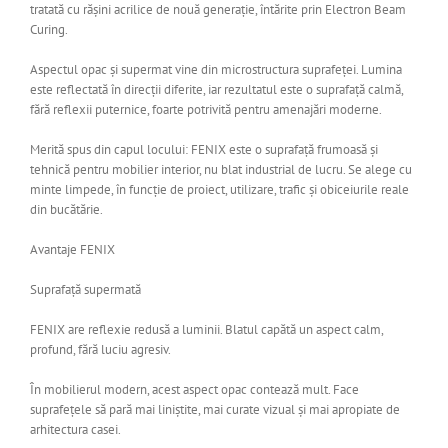
tratată cu rășini acrilice de nouă generație, întărite prin Electron Beam
Curing.
Aspectul opac și supermat vine din microstructura suprafeței. Lumina
este reflectată în direcții diferite, iar rezultatul este o suprafață calmă,
fără reflexii puternice, foarte potrivită pentru amenajări moderne.
Merită spus din capul locului: FENIX este o suprafață frumoasă și
tehnică pentru mobilier interior, nu blat industrial de lucru. Se alege cu
minte limpede, în funcție de proiect, utilizare, trafic și obiceiurile reale
din bucătărie.
Avantaje FENIX
Suprafață supermată
FENIX are reflexie redusă a luminii. Blatul capătă un aspect calm,
profund, fără luciu agresiv.
În mobilierul modern, acest aspect opac contează mult. Face
suprafețele să pară mai liniștite, mai curate vizual și mai apropiate de
arhitectura casei.