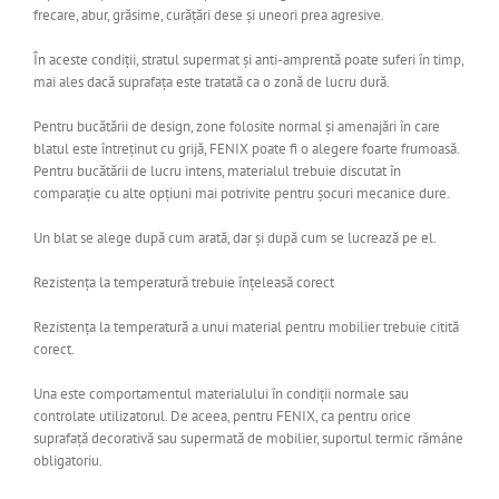
frecare, abur, grăsime, curățări dese și uneori prea agresive.
În aceste condiții, stratul supermat și anti-amprentă poate suferi în timp,
mai ales dacă suprafața este tratată ca o zonă de lucru dură.
Pentru bucătării de design, zone folosite normal și amenajări în care
blatul este întreținut cu grijă, FENIX poate fi o alegere foarte frumoasă.
Pentru bucătării de lucru intens, materialul trebuie discutat în
comparație cu alte opțiuni mai potrivite pentru șocuri mecanice dure.
Un blat se alege după cum arată, dar și după cum se lucrează pe el.
Rezistența la temperatură trebuie înțeleasă corect
Rezistența la temperatură a unui material pentru mobilier trebuie citită
corect.
Una este comportamentul materialului în condiții normale sau
controlate utilizatorul. De aceea, pentru FENIX, ca pentru orice
suprafață decorativă sau supermată de mobilier, suportul termic rămâne
obligatoriu.