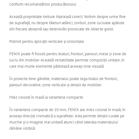
conform recomandărilor producătorului.
Această proprietate trebuie înțeleasă corect. Vorbim despre urme fine
de suprafață, nu despre tăieturi adânci, lovituri, zone lucioase apărute
din frecare abrazivă sau deteriorări provocate de obiecte grele.
Potrivit pentru aplicații verticale și orizontale
FENIX poate fi folosit pentru blaturi, fronturi, panouri, mese și zone de
lucru din mobilier. Această versatilitate permite compoziții unitare, în
care mai multe elemente păstrează aceeași linie vizuală.
În proiecte bine gândite, materialul poate lega blatul de fronturi,
panouri decorative, zone verticale și detalii de mobilier.
Miez colorat în masă la variantele compacte
În variantele compacte de 10 mm, FENIX are miez colorat în masă, în
aceeași direcție cromatică a suprafeței. Asta permite detalii curate pe
muchie și o imagine mai unitară atunci când laterala materialului
rămâne vizibilă.