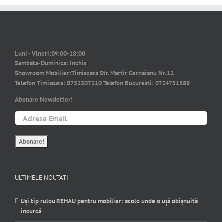
Luni - Vineri:
09:00-18:00
Sambata-Duminica:
Inchis
Showroom Mobilier:
Timisoara Str. Martir Cernaianu Nr. 11
Telefon Timisoara:
0751307310
Telefon Bucuresti:
0734751589
Abonare Newsletter!
ULTIMELE NOUTATI
Uși tip rulou REHAU pentru mobilier: acolo unde o ușă obișnuită
încurcă