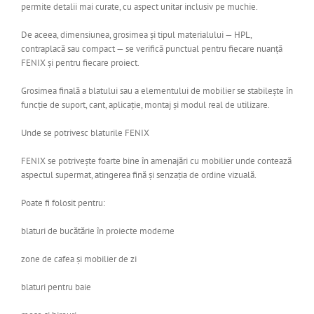
permite detalii mai curate, cu aspect unitar inclusiv pe muchie.
De aceea, dimensiunea, grosimea și tipul materialului — HPL,
contraplacă sau compact — se verifică punctual pentru fiecare nuanță
FENIX și pentru fiecare proiect.
Grosimea finală a blatului sau a elementului de mobilier se stabilește în
funcție de suport, cant, aplicație, montaj și modul real de utilizare.
Unde se potrivesc blaturile FENIX
FENIX se potrivește foarte bine în amenajări cu mobilier unde contează
aspectul supermat, atingerea fină și senzația de ordine vizuală.
Poate fi folosit pentru:
blaturi de bucătărie în proiecte moderne
zone de cafea și mobilier de zi
blaturi pentru baie