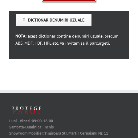
DICTIONAR DENUMIRI UZUALE
NOTA:
acest dictionar contine denumiri uzuale, precum
ABS, MDF, HDF, HPL etc. Va invitam sa il parcurgeti.
Luni - Vineri:
09:00-18:00
Sambata-Duminica:
Inchis
Showroom Mobilier:
Timisoara Str. Martir Cernaianu Nr. 11