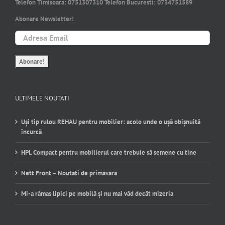
Telefon Timisoara:
0751307310
Telefon Bucuresti:
0734751589
Abonare Newsletter!
ULTIMELE NOUTATI
Uși tip rulou REHAU pentru mobilier: acolo unde o ușă obișnuită
încurcă
HPL Compact pentru mobilierul care trebuie să semene cu tine
Nett Front – Noutati de primavara
Mi-a rămas lipici pe mobilă și nu mai văd decât mizeria