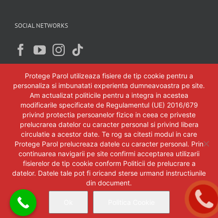
SOCIAL NETWORKS
Protege Parol utilizeaza fisiere de tip cookie pentru a
personaliza si imbunatati experienta dumneavoastra pe site.
Am actualizat politicile pentru a integra in acestea
modificarile specificate de Regulamentul (UE) 2016/679
privind protectia persoanelor fizice in ceea ce priveste
prelucrarea datelor cu caracter personal si privind libera
circulatie a acestor date. Te rog sa citesti modul in care
Protege Parol prelucreaza datele cu caracter personal. Prin
continuarea navigarii pe site confirmi acceptarea utilizarii
fisierelor de tip cookie conform Politicii de prelucrare a
datelor. Datele tale pot fi oricand sterse urmand instructiunile
din document.
Copyright 2018 Protege-Parol SRL Timisoara. Toate drepturile rezervate.
Ok
Politica Cookie
Facebook
YouTube
Instagram
Oferte
Cataloage
Magazin online
|
|
accesorii
Blog Protege Parol
|
|