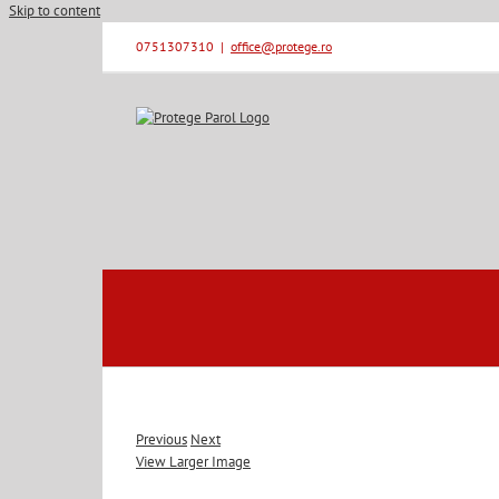
Skip to content
0751307310
|
office@protege.ro
Previous
Next
View Larger Image