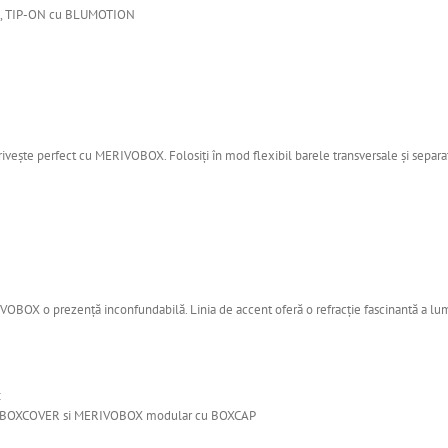
 TIP-ON cu BLUMOTION
vește perfect cu MERIVOBOX. Folosiți în mod flexibil barele transversale și sepa
ERIVOBOX o prezență inconfundabilă. Linia de accent oferă o refracție fascinantă a lu
:
u BOXCOVER si MERIVOBOX modular cu BOXCAP