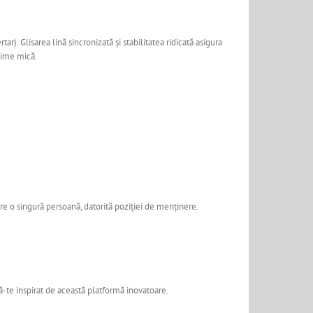
r). Glisarea lină sincronizată și stabilitatea ridicată asigura
lțime mică.
către o singură persoană, datorită poziției de menținere.
ă-te inspirat de această platformă inovatoare.