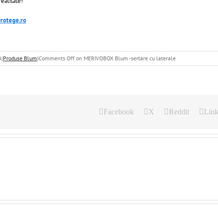
ealitate!
rotege.ro
4
|
Produse Blum
|
Comments Off
on MERIVOBOX Blum -sertare cu laterale
Facebook
X
Reddit
Link