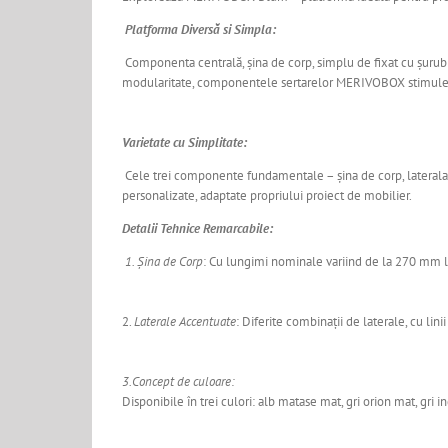
Platforma Diversă si Simpla:
Componenta centrală, șina de corp, simplu de fixat cu șurub 
modularitate, componentele sertarelor MERIVOBOX stimulează 
Varietate cu Simplitate:
Cele trei componente fundamentale – șina de corp, laterala 
personalizate, adaptate propriului proiect de mobilier.
Detalii Tehnice Remarcabile:
1. Șina de Corp
: Cu lungimi nominale variind de la 270 mm la
2.
Laterale Accentuate
: Diferite combinații de laterale, cu linii
3.Concept de culoare:
Disponibile în trei culori: alb matase mat, gri orion mat, gri 