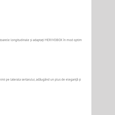
ratoarele longitudinale și adaptați MERIVOBOX în mod optim
minii pe laterala sertarului, adăugând un plus de eleganță și