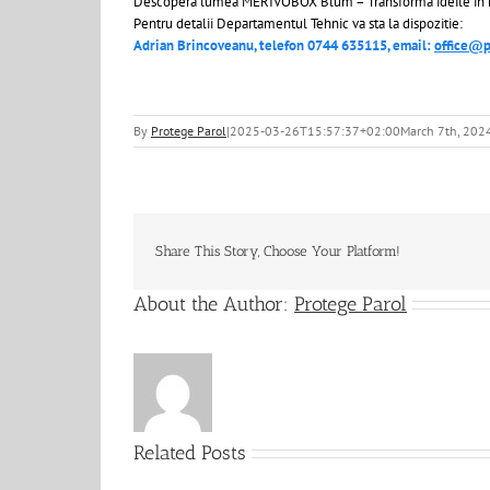
Descoperă lumea MERIVOBOX Blum – Transformă ideile în r
Pentru detalii Departamentul Tehnic va sta la dispozitie:
Adrian Brincoveanu, telefon 0744 635115, email:
office@p
By
Protege Parol
|
2025-03-26T15:57:37+02:00
March 7th, 202
Share This Story, Choose Your Platform!
About the Author:
Protege Parol
Related Posts