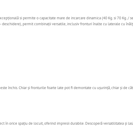
xcepțională si permite o capacitate mare de incarcare dinamica (40 Kg. si 70 Kg. / serta
deschidere), permit combinații versatile, inclusiv fronturi înalte cu laterale cu înă
 este închis. Chiar și fronturile foarte late pot fi demontate cu ușurință, chiar și de 
 în orice spațiu de locuit, oferind impresii durabile. Descoperă versatilitatea și las