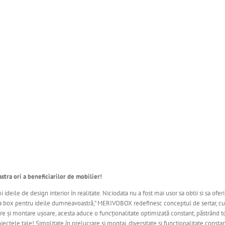
ra ori a beneficiarilor de mobilier!
ile de design interior în realitate. Niciodata nu a fost mai usor sa obtii si sa oferi 
orma box pentru ideile dumneavoastră,” MERIVOBOX redefinesc conceptul de sertar, cu 
rare și montare ușoare, acesta aduce o funcționalitate optimizată constant, păstrând 
le tale! Simplitate în prelucrare și montaj, diversitate și funcționalitate consta