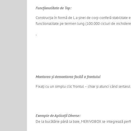
Funcționalitate de Top:
Construcția în formă de L a șinei de corp conferă stabilitate e
functionalitate pe termen lung (100.000 cicluri de inchidere- 
.
Montarea și demontarea facilă a frontului
Fixați cu un simplu clic frontul – chiar și atunci când sertarul
Exemple de Aplicații Diverse:
De la bucătărie până la baie, MERIVOBOX se integrează perfect