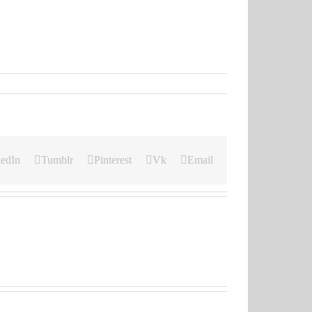
edIn
Tumblr
Pinterest
Vk
Email