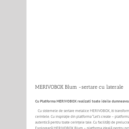
MERIVOBOX Blum -sertare cu laterale
Cu Platforma MERIVOBOX realizati toate ideile dumneavoast
Cu sistemele de sertare metalice MERIVOBOX, iti transformi ide
cerintele. Cu inspirație din platforma “Let’s create – platf
autentică pentru toate cerințele tale. Cu facilități de preluc
Explorează MERIVOBOX Blum – platforma ideală pentru proiecte