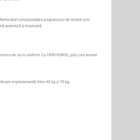
le. Reducând complexitatea programului de sertare prin
mă autentică și modulară.
n proces de lucru uniform. Cu MERIVOBOX, poți crea sertare
ărcare impresionantă, între 40 kg și 70 kg.