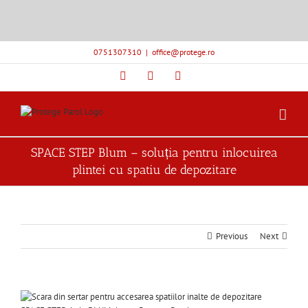
Skip
0751307310
|
office@protege.ro
to
content
Facebook
YouTube
Instagram
SPACE STEP Blum – soluția pentru inlocuirea
plintei cu spatiu de depozitare
Previous
Next
View