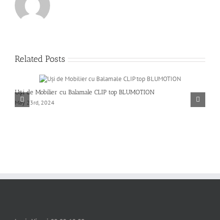
Related Posts
Uși de Mobilier cu Balamale CLIP top BLUMOTION
C
May 23rd, 2024
p
M