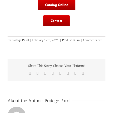
Catalog Online
Contact
on
By
Protege Parol
|
February 17th, 2021
|
Produse Blum
|
Comments Off
SPACE
STEP
Blum
–
soluția
Share This Story, Choose Your Platform!
pentru
inlocuire
Facebook
X
Reddit
LinkedIn
Tumblr
Pinterest
Vk
Email
plintei
cu
spatiu
de
depozita
About the Author:
Protege Parol