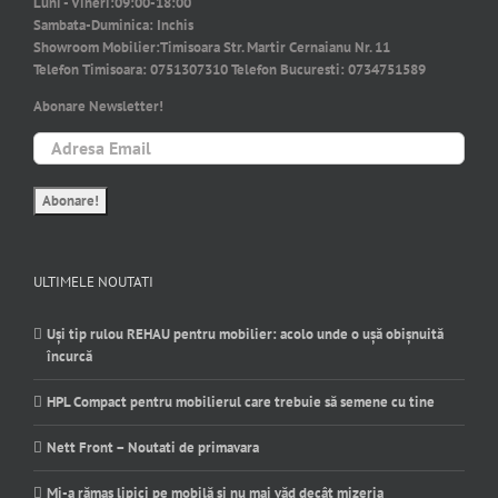
Luni - Vineri:
09:00-18:00
Sambata-Duminica:
Inchis
Showroom Mobilier:
Timisoara Str. Martir Cernaianu Nr. 11
Telefon Timisoara:
0751307310
Telefon Bucuresti:
0734751589
Abonare Newsletter!
ULTIMELE NOUTATI
Uși tip rulou REHAU pentru mobilier: acolo unde o ușă obișnuită
încurcă
HPL Compact pentru mobilierul care trebuie să semene cu tine
Nett Front – Noutati de primavara
Mi-a rămas lipici pe mobilă și nu mai văd decât mizeria