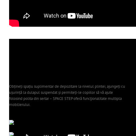
Obțineți spațiu suplimentar de depozitare la nivelul plintei, ajungeți cu
ușurință la dulapul suspendat și permiteți-le copiilor să vă ajute
folosind polita din sertar – SPACE STEP oferă funcţionalitate multipla
mobilierului.