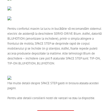
Pentru confortul maxim la lucru in bucătărie vă recomandăm sistemul
electric de asistență la deschidere SERVO-DRIVE Blum. Astfel, datorită
BLUMOTION (amortizare la inchidere), printr-o simpla atingere a
frontului de mobila, SPACE STEP se desprinde rapid de corpul
mobilierului şi se închide lin şi silențios. Astfel, foarte repede puteti
accesa produsele depozitate la inaltime. Alte tehnologii Blum de
deschidere – inchidere care pot fi alaturate SPACE STEP sunt: TIP-ON,
TIP-ON BLUMOTION, BLUMOTION.
Mai multe detalii despre SPACE STEP gasiti in brosura atasata acestei
pagini.
Pentru alte detalii consilierii nostri de vanzari va stau la dispozitie.