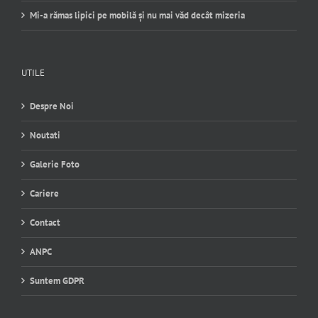
Mi-a rămas lipici pe mobilă și nu mai văd decât mizeria
UTILE
Despre Noi
Noutati
Galerie Foto
Cariere
Contact
ANPC
Suntem GDPR