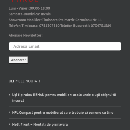
Luni - Vineri:
09:00-18:00
Sambata-Duminica:
Inchis
Showroom Mobilier:
Timisoara Str. Martir Cernaianu Nr. 11
Telefon Timisoara:
0751307310
Telefon Bucuresti:
0734751589
Abonare Newsletter!
ULTIMELE NOUTATI
Uși tip rulou REHAU pentru mobilier: acolo unde o ușă obișnuită
încurcă
HPL Compact pentru mobilierul care trebuie să semene cu tine
Nett Front – Noutati de primavara