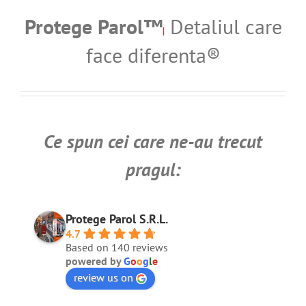
Protege Parol™
Detaliul care
|
face diferenta®
Ce spun cei care ne-au
trecut
pragul:
Protege Parol S.R.L.
4.7
Based on 140 reviews
powered by
G
o
o
g
l
e
review us on