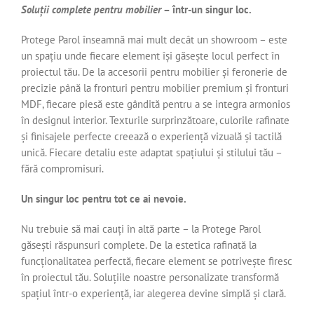
Soluții complete pentru mobilier
– într-un singur loc.
Protege Parol înseamnă mai mult decât un showroom – este
un spațiu unde fiecare element își găsește locul perfect în
proiectul tău. De la accesorii pentru mobilier și feronerie de
precizie până la fronturi pentru mobilier premium și fronturi
MDF, fiecare piesă este gândită pentru a se integra armonios
în designul interior. Texturile surprinzătoare, culorile rafinate
și finisajele perfecte creează o experiență vizuală și tactilă
unică. Fiecare detaliu este adaptat spațiului și stilului tău –
fără compromisuri.
Un singur loc pentru tot ce ai nevoie.
Nu trebuie să mai cauți în altă parte – la Protege Parol
găsești răspunsuri complete. De la estetica rafinată la
funcționalitatea perfectă, fiecare element se potrivește firesc
în proiectul tău. Soluțiile noastre personalizate transformă
spațiul într-o experiență, iar alegerea devine simplă și clară.