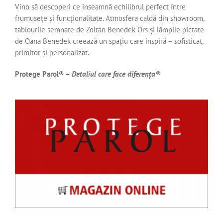
Vino să descoperi ce înseamnă echilibrul perfect între
frumusețe și funcționalitate. Atmosfera caldă din showroom,
tablourile semnate de Zoltán Benedek Örs și lămpile pictate
de Oana Benedek creează un spațiu care inspiră – sofisticat,
primitor și personalizat.
Protege Parol® –
Detaliul care face diferența®