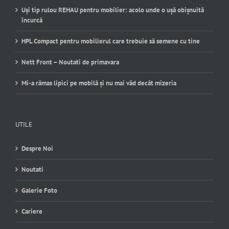
Uși tip rulou REHAU pentru mobilier: acolo unde o ușă obișnuită
încurcă
HPL Compact pentru mobilierul care trebuie să semene cu tine
Nett Front – Noutati de primavara
Mi-a rămas lipici pe mobilă și nu mai văd decât mizeria
UTILE
Despre Noi
Noutati
Galerie Foto
Cariere