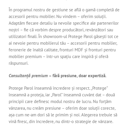
În programul nostru de gestiune se află o gamă completă de
accesorii pentru mobilier. Nu vindem – oferim soluții.
Adaptăm fiecare detaliu la nevoile specifice ale partenerilor
noștri – fie că vorbim despre producători, revânzători sau
utilizatori finali. În showroom-ul Protege Parol găsești tot ce
ai nevoie pentru mobilierul tău – accesorii pentru mobilier,
feronerie de înaltă calitate, fronturi MDF și fronturi pentru
mobilier premium – într-un spațiu care inspiră și oferă
răspunsuri.
Consultanță premium
– fără presiune, doar expertiză.
Protege Parol înseamnă încredere și respect. „Protege”
înseamnă a proteja, iar „Parol” înseamnă cuvânt dat – două
principii care definesc modul nostru de lucru. Nu forțăm
vânzarea, nu creăm presiune – oferim doar soluții corecte,
așa cum ne-am dori să le primim și noi. Alegerea trebuie să
vină firesc, din încredere, nu dintr-o strategie de vânzare.