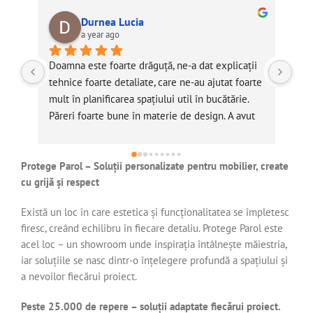
Durnea Lucia
a year ago
Doamna este foarte drăguță, ne-a dat explicații 
Part
tehnice foarte detaliate, care ne-au ajutat foarte 
pro
mult în planificarea spațiului util în bucătărie. 
Păreri foarte bune în materie de design. A avut 
răbdare de fiecare dată. Magazinul este prima 
mea optiune.
Protege Parol – Soluții personalizate pentru mobilier, create
cu grijă și respect
Există un loc în care estetica și funcționalitatea se împletesc
firesc, creând echilibru în fiecare detaliu. Protege Parol este
acel loc – un showroom unde inspirația întâlnește măiestria,
iar soluțiile se nasc dintr-o înțelegere profundă a spațiului și
a nevoilor fiecărui proiect.
Peste 25.000 de repere – soluții adaptate fiecărui proiect.