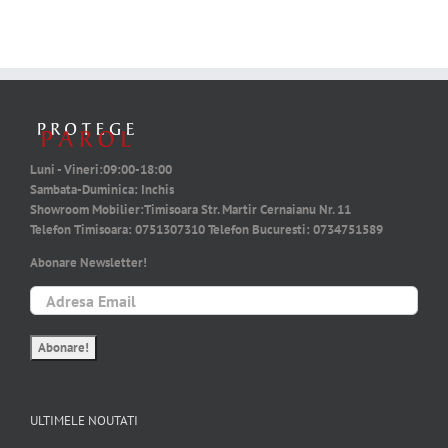
Luni - Vineri:
09:00-18:00
Sambata-Duminica:
Inchis
Showroom Mobilier:
Timisoara Str. Martir Cernaianu Nr. 11
Telefon Timisoara:
0751307310
Telefon Bucuresti:
0734751589
Abonare Newsletter!
ULTIMELE NOUTATI