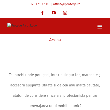
Skip
0751307310
|
office@protege.ro
to
content
Facebook
YouTube
Instagram
Acasa
Te întrebi unde poti gasi, într-un singur loc, materiale și
accesorii elegante, stilate si de cea mai înalta calitate,
alaturi de consiliere sincera si profesionista pentru
amenajarea unui mobilier unic?