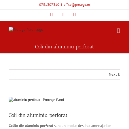
Skip
0751307310
|
office@protege.ro
to
content
Facebook
YouTube
Instagram
Coli din aluminiu perforat
Next
View
Larger
Image
Coli din aluminiu perforat
Colile din aluminiu perforat
sunt un produs destinat amenajarilor