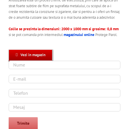
Anodizarea este un proces chimic de electroliza, prin care se aplica un
strat foarte subtire de film pe suprafata metalului, cu scopul de a-i
creste rezistenta la coroziune si zgariere, dar si pentru a-i oferi un finisaj
de o anumita culoare sau textura si o mai buna aderenta a adezivilor.
Colile se prezinta la dimensiuni: 2000 x 1000 mm si grosime: 0,8 mm
si se pot comanda prin intermediul
magazinului online
Protege Parol.
Vezi in magazin