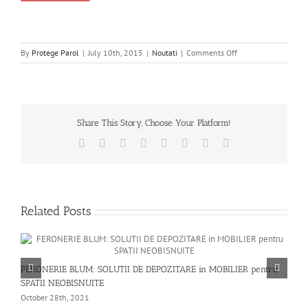
on
By
Protege Parol
|
July 10th, 2015
|
Noutati
|
Comments Off
Coli
din
aluminiu
perforat
Share This Story, Choose Your Platform!
Facebook
X
Reddit
LinkedIn
Tumblr
Pinterest
Vk
Email
Related Posts
N
FERONERIE BLUM: SOLUTII DE DEPOZITARE in MOBILIER pentru
M
SPATII NEOBISNUITE
October 28th, 2021