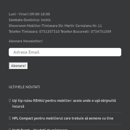
Luni - Vineri:
09:00-18:00
Sambata-Duminica:
Inchis
Showroom Mobilier:
Timisoara Str. Martir Cernaianu Nr. 11
Telefon Timisoara:
0751307310
Telefon Bucuresti:
0734751589
Abonare Newsletter!
ULTIMELE NOUTATI
Uși tip rulou REHAU pentru mobilier: acolo unde o ușă obișnuită
încurcă
HPL Compact pentru mobilierul care trebuie să semene cu tine