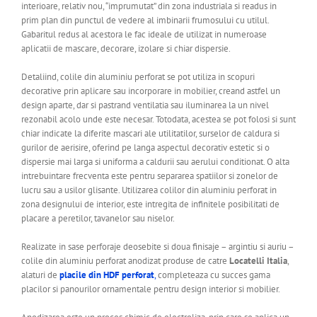
interioare, relativ nou, “imprumutat” din zona industriala si readus in
prim plan din punctul de vedere al imbinarii frumosului cu utilul.
Gabaritul redus al acestora le fac ideale de utilizat in numeroase
aplicatii de mascare, decorare, izolare si chiar dispersie.
Detaliind, colile din aluminiu perforat se pot utiliza in scopuri
decorative prin aplicare sau incorporare in mobilier, creand astfel un
design aparte, dar si pastrand ventilatia sau iluminarea la un nivel
rezonabil acolo unde este necesar. Totodata, acestea se pot folosi si sunt
chiar indicate la diferite mascari ale utilitatilor, surselor de caldura si
gurilor de aerisire, oferind pe langa aspectul decorativ estetic si o
dispersie mai larga si uniforma a caldurii sau aerului conditionat. O alta
intrebuintare frecventa este pentru separarea spatiilor si zonelor de
lucru sau a usilor glisante. Utilizarea colilor din aluminiu perforat in
zona designului de interior, este intregita de infinitele posibilitati de
placare a peretilor, tavanelor sau niselor.
Realizate in sase perforaje deosebite si doua finisaje – argintiu si auriu –
colile din aluminiu perforat anodizat produse de catre
Locatelli Italia
,
alaturi de
placile din HDF perforat
,
completeaza cu succes gama
placilor si panourilor ornamentale pentru design interior si mobilier.