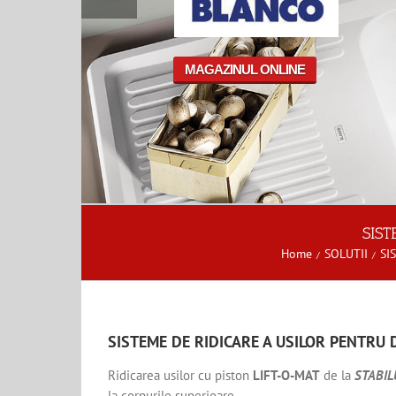
MAGAZINUL ONLINE
SIS
Home
SOLUTII
SI
SISTEME DE RIDICARE A USILOR PENTRU
Ridicarea usilor cu piston
LIFT-O-MAT
de la
STABILU
la corpurile superioare.