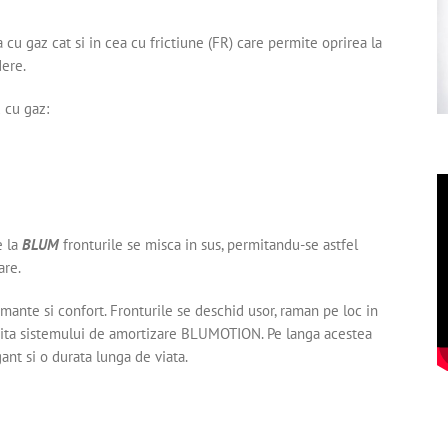
 cu gaz cat si in cea cu frictiune (FR) care permite oprirea la
dere.
 cu gaz:
 la
BLUM
fronturile se misca in sus, permitandu-se astfel
are.
ante si confort. Fronturile se deschid usor, raman pe loc in
datorita sistemului de amortizare BLUMOTION. Pe langa acestea
gant si o durata lunga de viata.