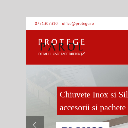
Skip
0751307310
|
office@protege.ro
to
content
Chiuvete Inox si Silg
accesorii si pachet