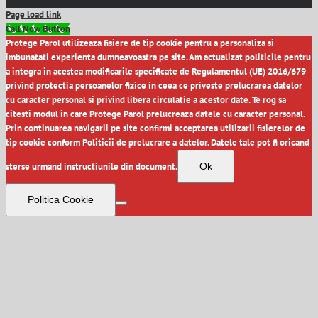
Page load link
Call Now Button
Protege Parol utilizeaza fisiere de tip cookie pentru a personaliza si
imbunatati experienta dumneavoastra pe site. Am actualizat politicile pentru
a integra in acestea modificarile specificate de Regulamentul (UE) 2016/679
privind protectia persoanelor fizice in ceea ce priveste prelucrarea datelor
cu caracter personal si privind libera circulatie a acestor date. Te rog sa
citesti modul in care Protege Parol prelucreaza datele cu caracter personal.
Prin continuarea navigarii pe site confirmi acceptarea utilizarii fisierelor de
tip cookie conform Politicii de prelucrare a datelor. Datele tale pot fi oricand
sterse urmand instructiunile din document.
Ok
Politica Cookie