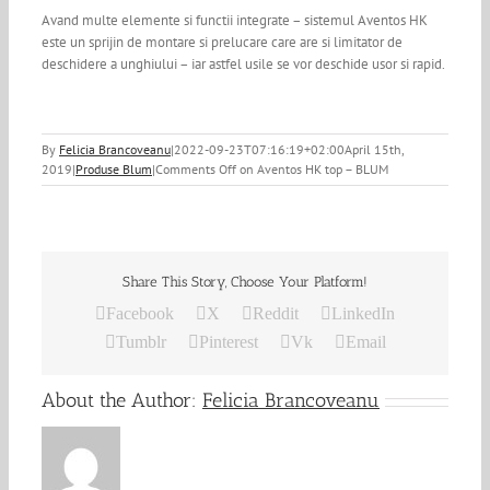
Avand multe elemente si functii integrate – sistemul Aventos HK
este un sprijin de montare si prelucare care are si limitator de
deschidere a unghiului – iar astfel usile se vor deschide usor si rapid.
By
Felicia Brancoveanu
|
2022-09-23T07:16:19+02:00
April 15th,
2019
|
Produse Blum
|
Comments Off
on Aventos HK top – BLUM
Share This Story, Choose Your Platform!
Facebook
X
Reddit
LinkedIn
Tumblr
Pinterest
Vk
Email
About the Author:
Felicia Brancoveanu