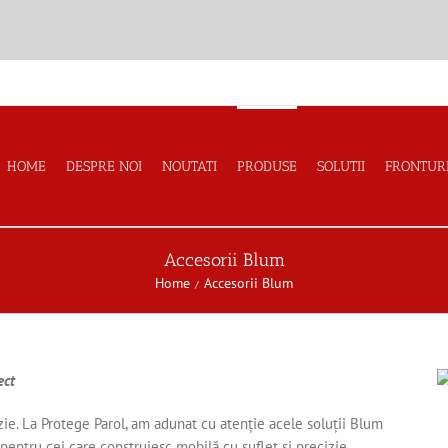
HOME
DESPRE NOI
NOUTATI
PRODUSE
SOLUTII
FRONTUR
Accesorii Blum
Home
Accesorii Blum
ect
zie. La Protege Parol, am adunat cu atenție acele soluții Blum
 pentru cei care construiesc mobilă cu suflet și precizie.