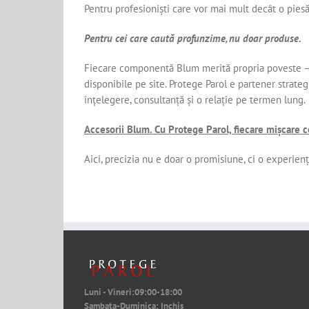
Pentru profesioniști care vor mai mult decât o pies
Pentru cei care caută profunzime, nu doar produse.
Fiecare componentă Blum merită propria poveste – l
disponibile pe site. Protege Parol e partener strateg
înțelegere, consultanță și o relație pe termen lung.
Accesorii Blum. Cu Protege Parol, fiecare mișcare 
Aici, precizia nu e doar o promisiune, ci o experiență
Luni - Vineri:
09:00-18:00
Sambata-Duminica:
Inchis