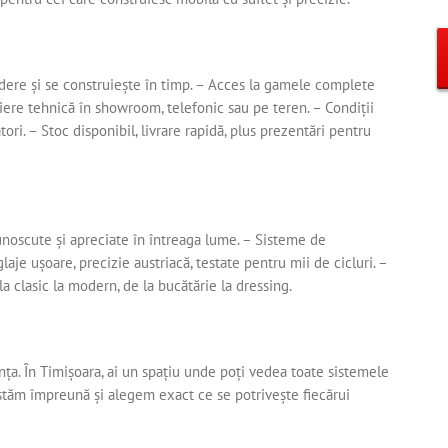
dere și se construiește în timp. – Acces la gamele complete
iliere tehnică în showroom, telefonic sau pe teren. – Condiții
ri. – Stoc disponibil, livrare rapidă, plus prezentări pentru
unoscute și apreciate în întreaga lume. – Sisteme de
glaje ușoare, precizie austriacă, testate pentru mii de cicluri. –
la clasic la modern, de la bucătărie la dressing.
nța. În Timișoara, ai un spațiu unde poți vedea toate sistemele
estăm împreună și alegem exact ce se potrivește fiecărui