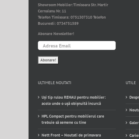
Showroom Mobilier:
Timisoara Str. Martir
Cernaianu Nr. 11
Telefon Timisoara:
0751307310
Telefon
Bucuresti:
0734751589
Abonare Newsletter!
ULTIMELE NOUTATI
UTILE
Uși tip rulou REHAU pentru mobilier:
Despr
acolo unde o ușă obișnuită încurcă
Nouta
HPL Compact pentru mobilierul care
trebuie să semene cu tine
Galer
Nett Front – Noutati de primavara
Carie