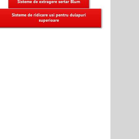
Sisteme de extragere sertar Blum
Sisteme de ridicare usi pentru dulapuri
superioare