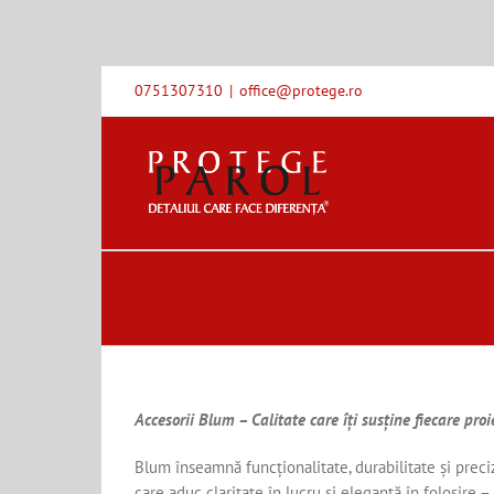
Skip
0751307310
|
office@protege.ro
to
content
Accesorii Blum – Calitate care îți susține fiecare proi
Blum înseamnă funcționalitate, durabilitate și preci
care aduc claritate în lucru și eleganță în folosire –