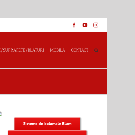
Facebook
YouTube
Instagram
I/SUPRAFETE/BLATURI
MOBILA
CONTACT
Sisteme de balamale Blum