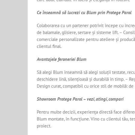
Ce înseamnă să lucrezi cu Blum prin Protege Parol
Colaborarea cu un partener potrivit începe cu încre
de balamale, glisiere, sertare și sisteme lift. – Cons
comerciale personalizate pentru ateliere și producăto
clientul final.
Avantajele feroneriei Blum
Să alegi Blum înseamnă să alegi soluții testate, rec
deschidere lină, silențioasă și durabilă în timp. – Re
Design curat, compatibil cu orice stil de mobilă: de 
Showroom Protege Parol – vezi, atingi, compari
Pentru multe decizii, experiența directă face difere
Blum montate, în funcțiune. Vino cu clientul tău, t
proiect.