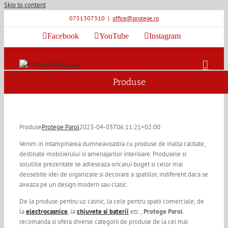
Skip to content
0751307310
|
office@protege.ro
Facebook
YouTube
Instagram
Produse
Produse
Protege Parol
2023-04-03T06:11:21+02:00
Venim in intampinarea dumneavoastra cu produse de inalta calitate,
destinate mobilierului si amenajarilor interioare. Produsele si
solutiile prezentate se adreseaza oricarui buget si celor mai
deosebite idei de organizare si decorare a spatiilor, indiferent daca se
axeaza pe un design modern sau clasic.
De la produse pentru uz casnic, la cele pentru spatii comerciale; de
la
electrocasnice
, la
chiuvete si baterii
etc.,
Protege Parol
recomanda si ofera diverse categorii de produse de la cei mai