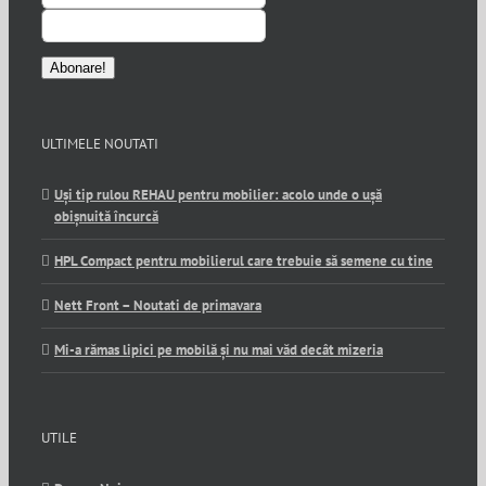
ULTIMELE NOUTATI
Uși tip rulou REHAU pentru mobilier: acolo unde o ușă
obișnuită încurcă
HPL Compact pentru mobilierul care trebuie să semene cu tine
Nett Front – Noutati de primavara
Mi-a rămas lipici pe mobilă și nu mai văd decât mizeria
UTILE