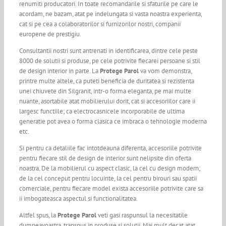
renumiti producatori. In toate recomandarile si sfaturile pe care le
acordam, ne bazam, atat pe indelungata si vasta noastra experienta,
cat si pe cea a colaboratorilor si furnizorilor nostri, companii
europene de prestigiu.
Consultantii nostri sunt antrenati in identificarea, dintre cele peste
8000 de solutii si produse, pe cele potrivite fiecarei persoane si stil
de design interior in parte. La
Protege Parol
va vom demonstra,
printre multe altele, ca puteti beneficia de duritatea si rezistenta
unei chiuvete din Silgranit, intr-o forma eleganta, pe mai multe
nuante, asortabile atat mobilierului dorit, cat si accesoriilor care ii
largesc functiile; ca electrocasnicele incorporabile de ultima
generatie pot avea o forma clasica ce imbraca o tehnologie moderna
etc.
Si pentru ca detaliile fac intotdeauna diferenta, accesoriile potrivite
pentru fiecare stil de design de interior sunt nelipsite din oferta
noastra. De la mobilierul cu aspect clasic, la cel cu design modern;
de la cel conceput pentru locuinte, la cel pentru birouri sau spatii
comerciale, pentru fiecare model exista accesoriile potrivite care sa
ii imbogateasca aspectul si functionalitatea.
Altfel spus, la
Protege Parol
veti gasi raspunsul la necesitatile
dumneavoastra, transpus in produse si solutii. Mai mult decat atat,