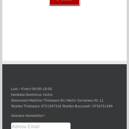
Luni - Vineri:
09:00-18:00
Sambata-Duminica:
Inchis
Showroom Mobilier:
Timisoara Str. Martir Cernaianu Nr. 11
Telefon Timisoara:
0751307310
Telefon Bucuresti:
0734751589
Abonare Newsletter!