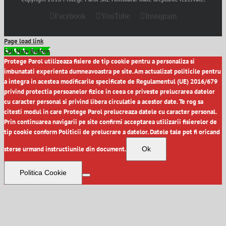
Facebook
YouTube
Instagram
Page load link
Call Now Button
Protege Parol utilizeaza fisiere de tip cookie pentru a personaliza si
imbunatati experienta dumneavoastra pe site. Am actualizat politicile pentru
a integra in acestea modificarile specificate de Regulamentul (UE) 2016/679
privind protectia persoanelor fizice in ceea ce priveste prelucrarea datelor
cu caracter personal si privind libera circulatie a acestor date. Te rog sa
citesti modul in care Protege Parol prelucreaza datele cu caracter personal.
Prin continuarea navigarii pe site confirmi acceptarea utilizarii fisierelor de
tip cookie conform Politicii de prelucrare a datelor. Datele tale pot fi oricand
sterse urmand instructiunile din document.
Ok
Politica Cookie