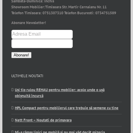
Sambata-Duminica:
Inchis
Showroom Mobilier:
Timisoara Str. Martir Cernaianu Nr. 11
Telefon Timisoara:
0751307310
Telefon Bucuresti:
0734751589
Abonare Newsletter!
ULTIMELE NOUTATI
Uși tip rulou REHAU pentru mobilier: acolo unde o ușă
obișnuită încurcă
HPL Compact pentru mobilierul care trebuie să semene cu tine
Nett Front – Noutati de primavara
Mi-a rămas lipici pe mobilă și nu mai văd decât mizeria