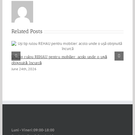
Related Posts
HPL
Uși tip rulou REHAU pentru mobilier: acolo unde o ușă
Jun
obișnuită încurcă
June 24th, 2026
Luni - Vineri:
09:00-18:00