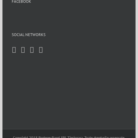
FACEBOOK
SOCIAL NETWORKS
Copyright 2018 Protege-Parol SRL Timisoara. Toate drepturile rezervate.