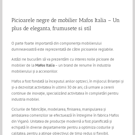
Picioarele negre de mobilier Mafos Italia – Un
plus de eleganta, frumusete si stil
O parte foarte importantă din componența mobilierului
dumneavoastră este reprezentată de către picioarele reglabile.
Astăzi ne bucurăm să va prezentăm cu interes noile picioare de
mobilier de la
Mafos Italia
– un brand de renume în industria
mobilierului și a accesoriilor.
Mafos a fost fondată la începutul anilor optzeci, în mijlocul Brianței și
și-a dezvoltat activitatea în ultimii 30 de ani, că urmare a cererii
continue de inovație, specializând activitatea în completări pentru
industria mobilei.
Ciclurile de fabricăție, modelarea, finisarea, manipularea și
ambalarea comenzilor se efectuează în întregime în fabrica Mafos
din Viganò. Unitatea de producție modernă a fost planificată și
echipată în diverse departamente pentru a optimiza costurile și
calitatea, pentru a atinge obiectivul de timp redus și flexibil.