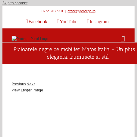
Skip to content
0751307310
|
office@protege.ro
Facebook
YouTube
Instagram
Picioarele negre de mobilier Mafos Italia – Un plus
eleganta, frumusete si stil
Previous
Next
View Larger Image