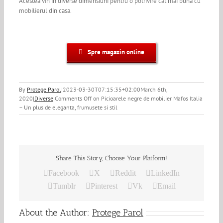
Acestea vin in diverse dimensiuni pentru o potrivire cat mai buna cu
mobilierul din casa.
Spre magazin online
By
Protege Parol
|
2023-03-30T07:15:35+02:00
March 6th,
2020
|
Diverse
|
Comments Off
on Picioarele negre de mobilier Mafos Italia
– Un plus de eleganta, frumusete si stil
Share This Story, Choose Your Platform!
Facebook
X
Reddit
LinkedIn
Tumblr
Pinterest
Vk
Email
About the Author:
Protege Parol