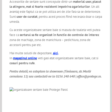
Accesoriile de sertare sunt concepute dintr-un
material usor, placut
la atingere, mat si foarte rezistent impotriva zgarieturilor
. Un alt
avantaj este faptul ca se pot utiliza ani de zile fara sa se deterioreze.
Sunt
usor de curatat
, pentru acest proces fiind necesara doar o carpa
umeda.
Cu aceste organizatoare sertare baie si masuta de toaleta veti putea
face ca
sertarul sa fie organizat in functie de centrele de interes
:
zona de machiaje, zona de manichiura – pedichiura, zona de
accesorii pentru par etc.
Mai multe solutii de depozitare,
aici
.
In
magazinul online
veti gasi atat organizatoare sertare baie, cat si
cosuri pentru rufe
.
Pentru detalii, va asteptam la showroom (Timisoara, str. Martir
cernaianu 11) sau contactati-ne la 0256 248 648 | office@protege.ro.