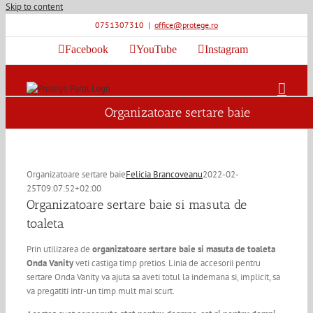
Skip to content
0751307310
|
office@protege.ro
Facebook
YouTube
Instagram
Organizatoare sertare baie
Organizatoare sertare baie
Felicia Brancoveanu
2022-02-
25T09:07:52+02:00
Organizatoare sertare baie si masuta de
toaleta
Prin utilizarea de
organizatoare sertare baie si masuta de toaleta
Onda Vanity
veti castiga timp pretios. Linia de accesorii pentru
sertare Onda Vanity va ajuta sa aveti totul la indemana si, implicit, sa
va pregatiti intr-un timp mult mai scurt.