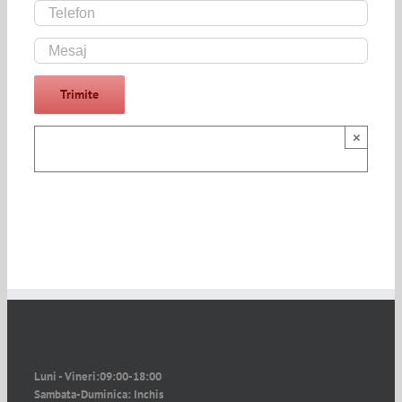
×
Luni - Vineri:
09:00-18:00
Sambata-Duminica:
Inchis