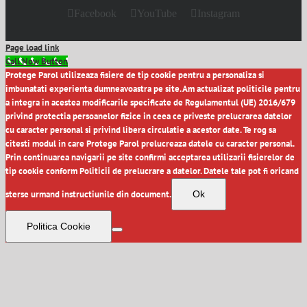
Facebook
YouTube
Instagram
Page load link
Call Now Button
Protege Parol utilizeaza fisiere de tip cookie pentru a personaliza si
imbunatati experienta dumneavoastra pe site. Am actualizat politicile pentru
a integra in acestea modificarile specificate de Regulamentul (UE) 2016/679
privind protectia persoanelor fizice in ceea ce priveste prelucrarea datelor
cu caracter personal si privind libera circulatie a acestor date. Te rog sa
citesti modul in care Protege Parol prelucreaza datele cu caracter personal.
Prin continuarea navigarii pe site confirmi acceptarea utilizarii fisierelor de
tip cookie conform Politicii de prelucrare a datelor. Datele tale pot fi oricand
sterse urmand instructiunile din document.
Ok
Politica Cookie