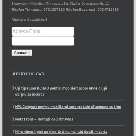
Showroom Mobilier:
Timisoara Str. Martir Cernaianu Nr. 11
Telefon Timisoara:
0751307310
Telefon Bucuresti:
0734751589
Abonare Newsletter!
ULTIMELE NOUTATI
Uși tip rulou REHAU pentru mobilier: acolo unde o ușă
obișnuită încurcă
HPL Compact pentru mobilierul care trebuie să semene cu tine
Nett Front – Noutati de primavara
Mi-a rămas lipici pe mobilă și nu mai văd decât mizeria