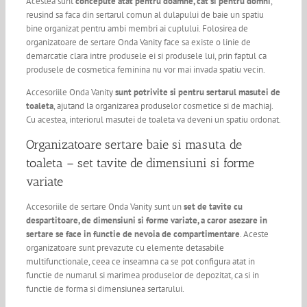
Acestea sunt
concepute atat pentru doamne, cat si pentru domni
,
reusind sa faca din sertarul comun al dulapului de baie un spatiu
bine organizat pentru ambi membri ai cuplului. Folosirea de
organizatoare de sertare Onda Vanity face sa existe o linie de
demarcatie clara intre produsele ei si produsele lui, prin faptul ca
produsele de cosmetica feminina nu vor mai invada spatiu vecin.
Accesoriile Onda Vanity
sunt potrivite si pentru sertarul masutei de
toaleta
, ajutand la organizarea produselor cosmetice si de machiaj.
Cu acestea, interiorul masutei de toaleta va deveni un spatiu ordonat.
Organizatoare sertare baie si masuta de
toaleta – set tavite de dimensiuni si forme
variate
Accesoriile de sertare Onda Vanity sunt un
set de tavite cu
despartitoare, de dimensiuni si forme variate, a caror asezare in
sertare se face in functie de nevoia de compartimentare
. Aceste
organizatoare sunt prevazute cu elemente detasabile
multifunctionale, ceea ce inseamna ca se pot configura atat in
functie de numarul si marimea produselor de depozitat, ca si in
functie de forma si dimensiunea sertarului.