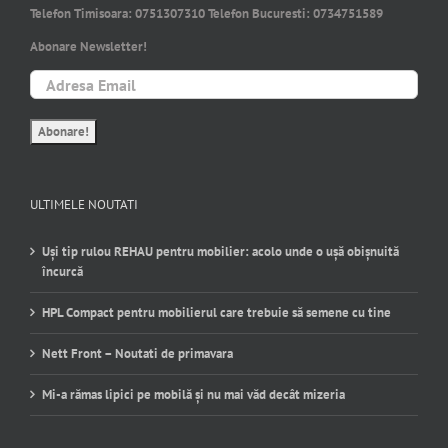
Telefon Timisoara:
0751307310
Telefon Bucuresti:
0734751589
Abonare Newsletter!
ULTIMELE NOUTATI
Uși tip rulou REHAU pentru mobilier: acolo unde o ușă obișnuită
încurcă
HPL Compact pentru mobilierul care trebuie să semene cu tine
Nett Front – Noutati de primavara
Mi-a rămas lipici pe mobilă și nu mai văd decât mizeria