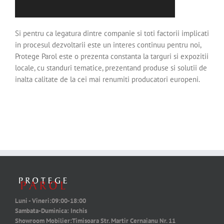
Si pentru ca legatura dintre companie si toti factorii implicati
in procesul dezvoltarii este un interes continuu pentru noi,
Protege Parol este o prezenta constanta la targuri si expozitii
locale, cu standuri tematice, prezentand produse si solutii de
inalta calitate de la cei mai renumiti producatori europeni.
Luni - Vineri:
09:00-18:00
Sambata-Duminica:
Inchis
Showroom Mobilier:
Timisoara Str. Martir Cernaianu Nr. 11