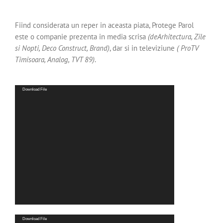
Fiind considerata un reper in aceasta piata, Protege Parol
este o companie prezenta in media scrisa
(deArhitectura, Zile
si Nopti, Deco Construct, Brand)
, dar si in televiziune
( ProTV
Timisoara, Analog, TVT 89)
.
Video
Download File
Player
Video
Download File