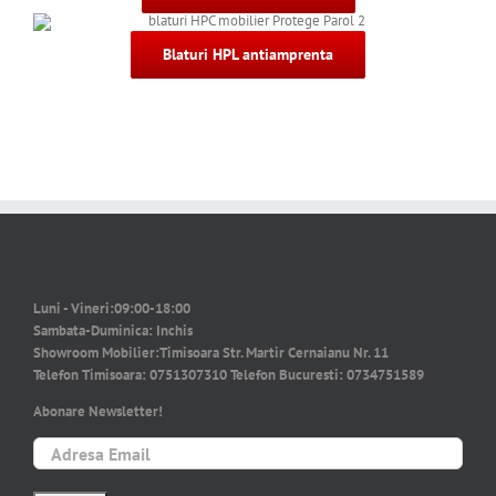
Blaturi HPL antiamprenta
Luni - Vineri:
09:00-18:00
Sambata-Duminica:
Inchis
Showroom Mobilier:
Timisoara Str. Martir Cernaianu Nr. 11
Telefon Timisoara:
0751307310
Telefon Bucuresti:
0734751589
Abonare Newsletter!