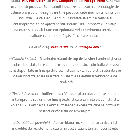
Blaturi
HPC Full Color
sau
HPL Compact
de la
Protege-Parol
sunt mai
mult decât produse. Sunt soluții inovative, realizate cu tehnologie de
ultimă oră și cu un design care ține pasul cu cele mai noi tendințe din
industrie. Fie că alegi Fenix, cu suprafața sa antibacteriană și
antiamprentă, fie că optezi pentru Polaris HPL Compact, cu finisaje
ultra-mate și o durabilitate excepțională, vei experimenta un nivel de
calitate ce nu poate fi găsit în oricare alt loc.
De ce să alegi
blaturi HPC
de la
Protege-Parol
?
✅
Calitate italiană
– Distribuim blaturi de top de la Abet Laminati și Arpa
Industriale, doi dintre cei mai renumiți producători din Italia. Acestea
sunt disponibile în finisaje diverse, inclusiv texturi de piatră naturală sau
culori vibrante, toate realizate cu atenție la detalii și tehnologie de
ultimă oră.
✅
Texturi deosebite
– Indiferent dacă îți dorești un blat cu un aspect mat,
antiamprentă sau unul cu finisaj texturat care să imite piatra naturală,
Polaris HPL Compact și Fenix sunt alegeri excelente care se potrivesc
perfect oricărui stil de amenajare.
✅
Durabilitate garantată
– Aceste blaturi nu sunt doar atractive, ci și
incredibil de rezistente la uzură, impact și zgârieturi. Sunt construite