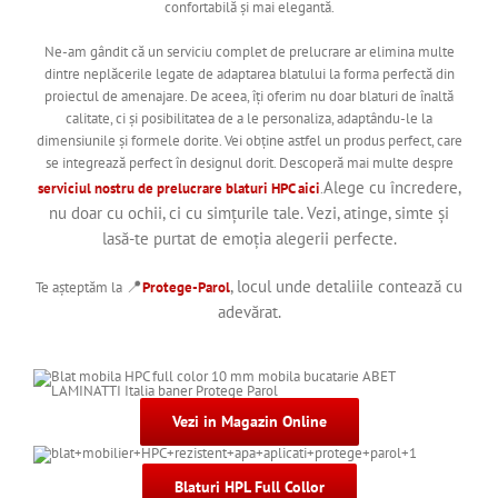
confortabilă și mai elegantă.
Ne-am gândit că un serviciu complet de prelucrare ar elimina multe
dintre neplăcerile legate de adaptarea blatului la forma perfectă din
proiectul de amenajare. De aceea, îți oferim nu doar blaturi de înaltă
calitate, ci și posibilitatea de a le personaliza, adaptându-le la
dimensiunile și formele dorite. Vei obține astfel un produs perfect, care
se integrează perfect în designul dorit. Descoperă mai multe despre
Alege cu încredere,
serviciul nostru de prelucrare blaturi HPC aici
.
nu doar cu ochii, ci cu simțurile tale. Vezi, atinge, simte și
lasă-te purtat de emoția alegerii perfecte.
📍
, locul unde detaliile contează cu
Te așteptăm la
Protege-Parol
adevărat.
Vezi in Magazin Online
Blaturi HPL Full Collor