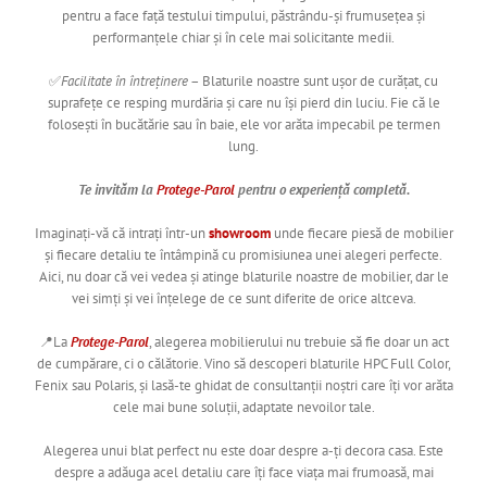
pentru a face față testului timpului, păstrându-și frumusețea și
performanțele chiar și în cele mai solicitante medii.
✅
Facilitate în întreținere
– Blaturile noastre sunt ușor de curățat, cu
suprafețe ce resping murdăria și care nu își pierd din luciu. Fie că le
folosești în bucătărie sau în baie, ele vor arăta impecabil pe termen
lung.
Te invităm la
Protege-Parol
pentru o experiență completă.
Imaginați-vă că intrați într-un
showroom
unde fiecare piesă de mobilier
și fiecare detaliu te întâmpină cu promisiunea unei alegeri perfecte.
Aici, nu doar că vei vedea și atinge blaturile noastre de mobilier, dar le
vei simți și vei înțelege de ce sunt diferite de orice altceva.
📍La
Protege-Parol
, alegerea mobilierului nu trebuie să fie doar un act
de cumpărare, ci o călătorie. Vino să descoperi blaturile HPC Full Color,
Fenix sau Polaris, și lasă-te ghidat de consultanții noștri care îți vor arăta
cele mai bune soluții, adaptate nevoilor tale.
Alegerea unui blat perfect nu este doar despre a-ți decora casa. Este
despre a adăuga acel detaliu care îți face viața mai frumoasă, mai