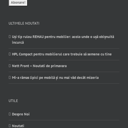
ULTIMELE NOUTATI
Uși tip rulou REHAU pentru mobilier: acolo unde o ușă obișnuită
încurcă
HPL Compact pentru mobilierul care trebuie să semene cu tine
Nett Front – Noutati de primavara
Mi-a rămas lipici pe mobilă și nu mai văd decât mizeria
UTILE
Despre Noi
Noutati