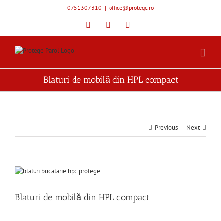
Skip
0751307310
|
office@protege.ro
to
content
Facebook
YouTube
Instagram
Blaturi de mobilă din HPL compact
Previous
Next
View
Larger
Image
Blaturi de mobilă din HPL compact