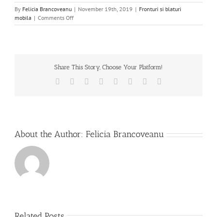
By
Felicia Brancoveanu
|
November 19th, 2019
|
Fronturi si blaturi
on
mobila
|
Comments Off
Blaturi
de
mobilă
din
HPL
Share This Story, Choose Your Platform!
compact
Facebook
X
Reddit
LinkedIn
Tumblr
Pinterest
Vk
Email
About the Author:
Felicia Brancoveanu
Related Posts