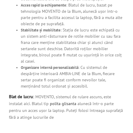
: Blatul de lucru, bazat pe
Acces rapid la echipamente
tehnologia MOVENTO de la Blum, alunecă ușor într-o
parte pentru a facilita accesul la laptop, fără a muta alte
obiecte de pe suprafață.
: Stația de lucru este echipată cu
Stabilitate și mobilitate
un sistem anti-răsturnare de rotile mobilier cu sau fara
frana care menține stabilitatea chiar și atunci când
sertarele sunt deschise. Datorită roților mobilier
integrate, biroul poate fi mutat cu ușurință în orice colț
al casei.
: Cu sistemul de
Organizare internă personalizabilă
despărțire interioară AMBIA-LINE de la Blum, fiecare
sertar poate fi organizat conform nevoilor tale,
menținând totul ordonat și accesibil.
Blat de lucru
:
MOVENTO, sistemul de rulare ascuns, este
instalat aici. Blatul tip
polita glisanta
alunecă într-o parte
pentru un acces ușor la laptop. Puteți folosi întreaga suprafață
fără a atinge lucrurile de