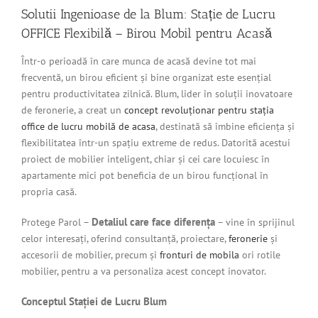
Solutii Ingenioase de la Blum: Stație de Lucru
OFFICE Flexibilă – Birou Mobil pentru Acasă
Într-o perioadă în care munca de acasă devine tot mai
frecventă, un birou eficient și bine organizat este esențial
pentru productivitatea zilnică. Blum, lider în soluții inovatoare
de feronerie, a creat un
concept revoluționar pentru stația
office de lucru mobilă de acasa
, destinată să îmbine eficiența și
flexibilitatea într-un spațiu extreme de redus. Datorită acestui
proiect de mobilier inteligent, chiar și cei care locuiesc în
apartamente mici pot beneficia de un birou funcțional în
propria casă.
Detaliul care face diferența
Protege Parol –
– vine în sprijinul
celor interesați, oferind consultanță, proiectare,
feronerie
și
accesorii de mobilier, precum și
fronturi de mobila
ori rotile
mobilier, pentru a va personaliza acest concept inovator.
Conceptul Stației de Lucru Blum