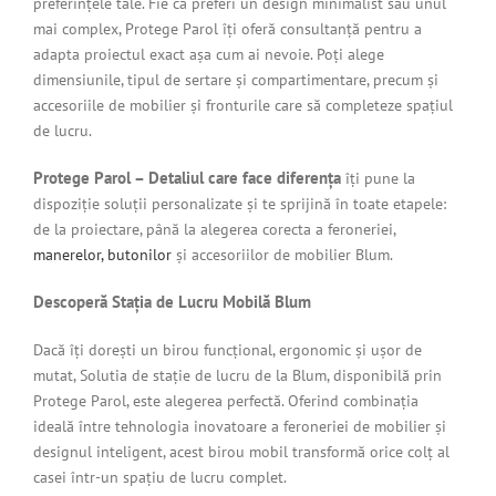
preferințele tale. Fie că preferi un design minimalist sau unul
mai complex, Protege Parol îți oferă consultanță pentru a
adapta proiectul exact așa cum ai nevoie. Poți alege
dimensiunile, tipul de sertare și compartimentare, precum și
accesoriile de mobilier și fronturile care să completeze spațiul
de lucru.
Protege Parol – Detaliul care face diferența
îți pune la
dispoziție soluții personalizate și te sprijină în toate etapele:
de la proiectare, până la alegerea corecta a feroneriei,
manerelor, butonilor
și accesoriilor de mobilier Blum.
Descoperă Stația de Lucru Mobilă Blum
Dacă îți dorești un birou funcțional, ergonomic și ușor de
mutat, Solutia de stație de lucru de la Blum, disponibilă prin
Protege Parol, este alegerea perfectă. Oferind combinația
ideală între tehnologia inovatoare a feroneriei de mobilier și
designul inteligent, acest birou mobil transformă orice colț al
casei într-un spațiu de lucru complet.