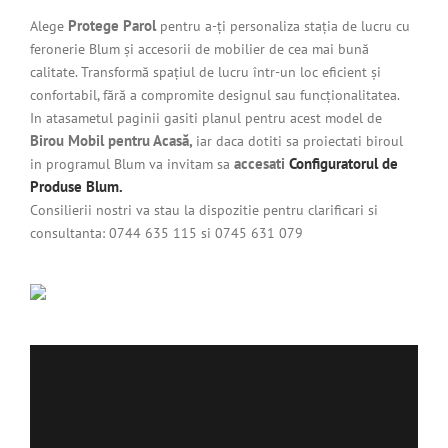
Protege Parol
Alege
pentru a-ți personaliza stația de lucru cu
feronerie Blum și accesorii de mobilier de cea mai bună
calitate. Transformă spațiul de lucru într-un loc eficient și
confortabil, fără a compromite designul sau funcționalitatea.
In atasametul paginii gasiti planul pentru acest model de
Birou Mobil pentru Acasă,
iar daca dotiti sa proiectati biroul
accesati
Configuratorul de
in programul Blum va invitam sa
Produse Blum.
Consilierii nostri va stau la dispozitie pentru clarificari si
consultanta: 0744 635 115 si 0745 631 079