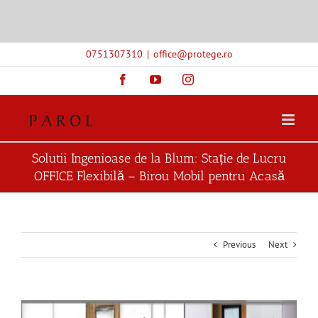
Skip
0751307310
|
office@protege.ro
to
content
Facebook
YouTube
Instagram
Solutii Ingenioase de la Blum: Stație de Lucru
OFFICE Flexibilă – Birou Mobil pentru Acasă
Previous
Next
View