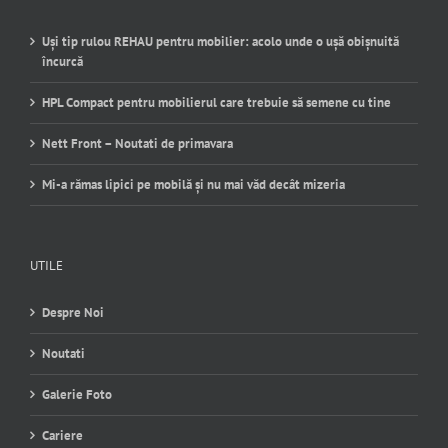
ULTIMELE NOUTATI
Uși tip rulou REHAU pentru mobilier: acolo unde o ușă obișnuită
încurcă
HPL Compact pentru mobilierul care trebuie să semene cu tine
Nett Front – Noutati de primavara
Mi-a rămas lipici pe mobilă și nu mai văd decât mizeria
UTILE
Despre Noi
Noutati
Galerie Foto