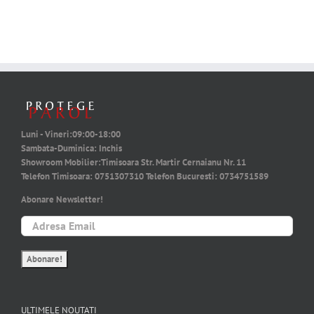
June 24th, 2026
Luni - Vineri:
09:00-18:00
Sambata-Duminica:
Inchis
Showroom Mobilier:
Timisoara Str. Martir Cernaianu Nr. 11
Telefon Timisoara:
0751307310
Telefon Bucuresti:
0734751589
Abonare Newsletter!