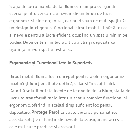
Stația de lucru mobilă de la Blum este un proiect gândit
special pentru cei care au nevoie de un birou de lucru
ergonomic și bine organizat, dar nu dispun de mult spațiu. Cu
un design inteligent și funcțional, biroul mobil îți oferă tot ce
ai nevoie pentru a lucra eficient, ocupând un spațiu minim pe
podea. După ce termini lucrul, îl poți plia și depozita cu
ușurință intr-un spatiu restrans..
Ergonomie și Funcționalitate la Superlativ
Biroul mobil Blum a fost conceput pentru a oferi ergonomie
maximă și funcționalitate optimă, chiar și în spații mici.
Datorită soluțiilor inteligente de feronerie de la Blum, stația de
lucru se transformă rapid într-un spațiu complet funcțional și
ergonomic, oferind în același timp suficient loc pentru
Protege Parol
depozitare.
te poate ajuta să personalizezi
această soluție în funcție de nevoile tale, asigurând acces la
cele mai bune produse și accesorii.