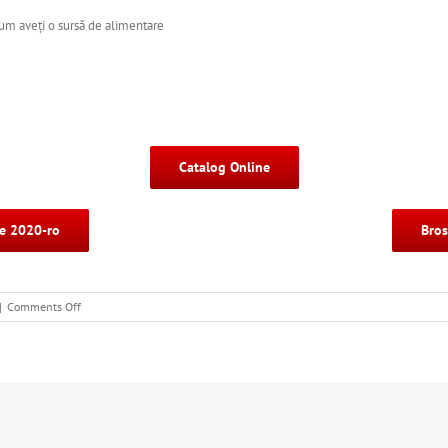
acum aveți o sursă de alimentare
Catalog Online
ce 2020-ro
Bros
on
|
Comments Off
PEGGY
de
la
Bachmann
Germania