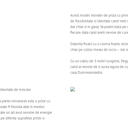
Acest model inovativ de priza cu pri
de flexibilitate si libertate cand vret
dar chiar si in garaj. Va puteti baza
fiecare data cand aveti nevoie de cure
Datorita fixarii cu o clema foarte rezis
chiar pe coltul mesei de lucru – dar s
Cu un cablu de 3 metri lungime, Pegg
cand ai nevoie de o sursa sigura de c
casa Dumneavoastra.
libertate de miscare
pietei romanesti este o prize cu
te fi folosita atat in mediul
cate ori ati avut nevioie de energie
 pe diferite suprafete printr-o