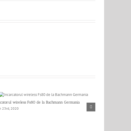
rcatorul wireless Fs80 de la Bachmann Germania
INTUBLU – Bachma
h 23rd, 2020
de mobilier
October 26th, 2019