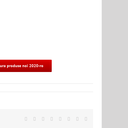
ura produse noi 2020-ro
Facebook
X
Reddit
LinkedIn
Tumblr
Pinterest
Vk
Email