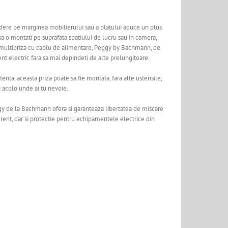
ndere pe marginea mobilierului sau a blatului aduce un plus
i sa o montati pe suprafata spatiului de lucru sau in camera,
 pe multipriza cu cablu de alimentare, Peggy by Bachmann, de
nt electric fara sa mai depindeti de alte prelungitoare.
tenta, aceasta priza poate sa fie montata, fara alte ustensile,
i acolo unde ai tu nevoie.
y de la Bachmann ofera si garanteaza libertatea de miscare
urent, dar si protectie pentru echipamentele electrice din