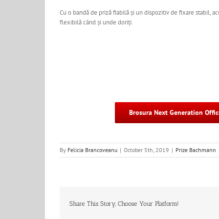
Cu o bandă de priză fiabilă și un dispozitiv de fixare stabil, 
flexibilă când și unde doriți.
Brosura Next Generation Offi
By
Felicia Brancoveanu
|
October 5th, 2019
|
Prize Bachmann
Share This Story, Choose Your Platform!