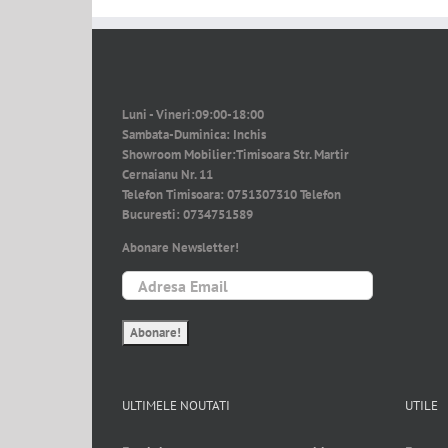
Luni - Vineri:
09:00-18:00
Sambata-Duminica:
Inchis
Showroom Mobilier:
Timisoara Str. Martir
Cernaianu Nr. 11
Telefon Timisoara:
0751307310
Telefon
Bucuresti:
0734751589
Abonare Newsletter!
ULTIMELE NOUTATI
UTILE