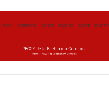
HOME
DESPRE NOI
NOUTATI
PRODUSE
SOLUTII
FRONTUR
PEGGY de la Bachmann Germania
Home
PEGGY de la Bachmann Germania