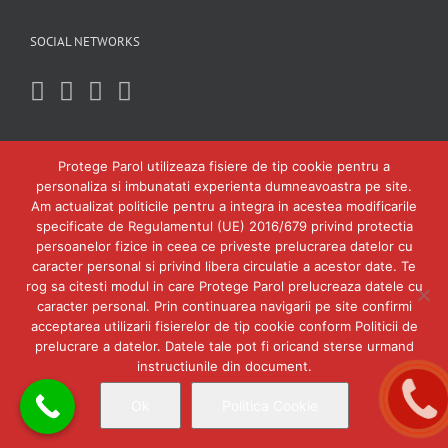
SOCIAL NETWORKS
Protege Parol utilizeaza fisiere de tip cookie pentru a
personaliza si imbunatati experienta dumneavoastra pe site.
Am actualizat politicile pentru a integra in acestea modificarile
specificate de Regulamentul (UE) 2016/679 privind protectia
persoanelor fizice in ceea ce priveste prelucrarea datelor cu
caracter personal si privind libera circulatie a acestor date. Te
rog sa citesti modul in care Protege Parol prelucreaza datele cu
caracter personal. Prin continuarea navigarii pe site confirmi
acceptarea utilizarii fisierelor de tip cookie conform Politicii de
prelucrare a datelor. Datele tale pot fi oricand sterse urmand
instructiunile din document.
Copyright 2018 Protege-Parol SRL Timisoara. Toate drepturile rezervate.
Ok
Politica Cookie
Facebook
YouTube
Instagram
Oferte
Cataloage
Magazin online
|
|
accesorii
Blog Protege Parol
|
|