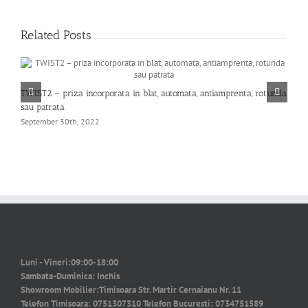
Related Posts
TWIST2 – priza incorporata in blat, automata, antiamprenta, rotunda
O
sau patrata
p
September 30th, 2022
S
Luni - Vineri:
09:00-18:00
Sambata-Duminica:
Inchis
Showroom Mobilier:
Timisoara Str. Martir Cernaianu Nr. 11
Telefon Timisoara:
0751307310
Telefon Bucuresti:
0734751589