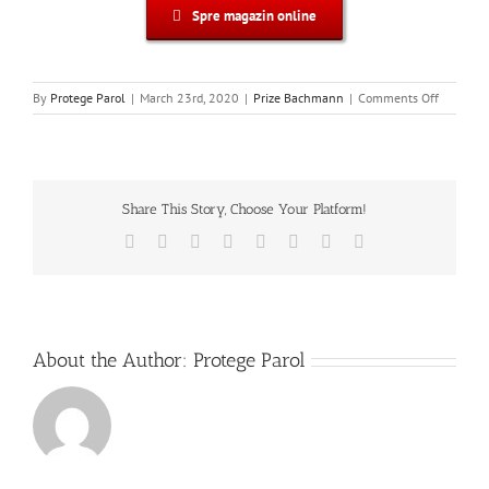
Spre magazin online
on
By
Protege Parol
|
March 23rd, 2020
|
Prize Bachmann
|
Comments Off
Incarcato
wireless
Fs80
de
la
Share This Story, Choose Your Platform!
Bachma
Germani
Facebook
X
Reddit
LinkedIn
Tumblr
Pinterest
Vk
Email
About the Author:
Protege Parol