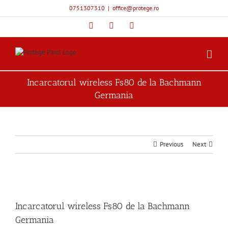
Skip
0751307310
|
office@protege.ro
to
content
Facebook
YouTube
Instagram
Incarcatorul wireless Fs80 de la Bachmann
Germania
Previous
Next
View
Larger
Incarcatorul wireless Fs80 de la Bachmann
Image
Germania