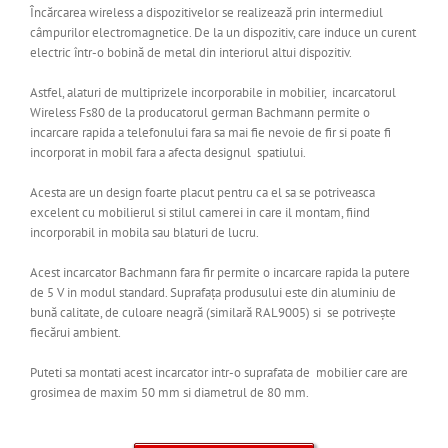
Încărcarea wireless a dispozitivelor se realizează prin intermediul
câmpurilor electromagnetice. De la un dispozitiv, care induce un curent
electric într-o bobină de metal din interiorul altui dispozitiv.
Astfel, alaturi de multiprizele incorporabile in mobilier, incarcatorul
Wireless Fs80 de la producatorul german Bachmann permite o
incarcare rapida a telefonului fara sa mai fie nevoie de fir si poate fi
incorporat in mobil fara a afecta designul spatiului.
Acesta are un design foarte placut pentru ca el sa se potriveasca
excelent cu mobilierul si stilul camerei in care il montam, fiind
incorporabil in mobila sau blaturi de lucru.
Acest incarcator Bachmann fara fir permite o incarcare rapida la putere
de 5 V in modul standard. Suprafața produsului este din aluminiu de
bună calitate, de culoare neagră (similară RAL9005) si se potrivește
fiecărui ambient.
Puteti sa montati acest incarcator intr-o suprafata de mobilier care are
grosimea de maxim 50 mm si diametrul de 80 mm.