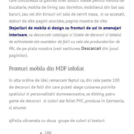
care concureaza la gasirea unei solutii ideale pentru mobila de
bucatarie, mobila de living sau dormitor, mobilierul din bai sau
baruri, sau cel din birouri ori sala de servit masa, si sa accesati,
alaturi de alte pagini asociate, pagina noastra de site:
Stejariluri de mobila si design cu fronturi de usi in amenajari
interioare
, sa
descarcati catalogul si listele de decoruri si tabelul
de echivalente ale nuantelor de folii cu cele ale producatorilor de
Descarcari
PAL
de pe piata noastra (vezi sectiunea
din josul
paginilor).
Fronturi mobila din MDF infoliat
In alta ordine de idei, remarcam faptul ca, din cele peste 100
de decoruri de folii din care puteti alege culoarea porivita
spatiului si personalitatii dumneavoastra, se disting patru
game de decoruri si culori ale foliei PVC, produsa in Germania,
si anume:
a)Folia ultramata cu doua grupe de culori si texturi:
UNI