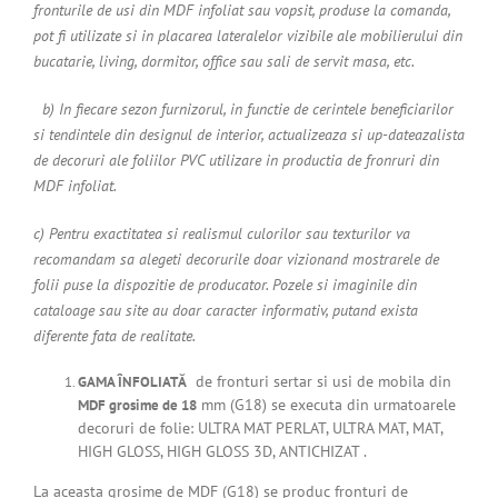
fronturile de usi din MDF infoliat sau vopsit, produse la comanda,
pot fi utilizate si in placarea lateralelor vizibile ale mobilierului din
bucatarie, living, dormitor, office sau sali de servit masa, etc.
b) In fiecare sezon furnizorul, in functie de cerintele beneficiarilor
si tendintele din designul de interior, actualizeaza si up-dateazalista
de decoruri ale foliilor PVC utilizare in productia de fronruri din
MDF infoliat.
c) Pentru exactitatea si realismul culorilor sau texturilor va
recomandam sa alegeti decorurile doar vizionand mostrarele de
folii puse la dispozitie de producator. Pozele si imaginile din
cataloage sau site au doar caracter informativ, putand exista
diferente fata de realitate.
de fronturi sertar si usi de mobila din
GAMA ÎNFOLIATĂ
mm (G18) se executa din urmatoarele
MDF grosime de 18
decoruri de folie: ULTRA MAT PERLAT, ULTRA MAT, MAT,
HIGH GLOSS, HIGH GLOSS 3D, ANTICHIZAT .
La aceasta grosime de MDF (G18) se produc fronturi de