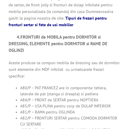
de sertar, de front jolly si fronturi de dulap infoliate pentru
mobila personalizata (la comanda) din casa Dumneavoastra
gasiti la pagina noastra de site:
Tipuri de frezari pentru
fronturi sertar si fete de usi mobilier
4.FRONTURI de MOBILA pentru DORMITOR si
DRESSING, ELEMENTE pentru DORMITOR si RAME DE
OGLINZI
Aceste produse ce compun mobila de dressing sau de dormitor
sunt elemente din MDF infoliat cu urmatoarele frezari
specifice:
A80/P – PAT FRANCEZ are in componenta: tetiera,
laterale de pat (stanga si dreapta) si pediera
A84/P – FRONT de SERTAR pentru NOPTIERA
A85/P – USA PLINA pentru corp de DULAP INFERIOR
A81/P – RAMA pentru OGLINDA
A82/P – FRONTURI SERTAR pentru COMODA DORMITOR
CU SERTARE