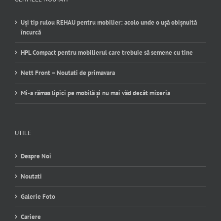
Uși tip rulou REHAU pentru mobilier: acolo unde o ușă obișnuită
încurcă
HPL Compact pentru mobilierul care trebuie să semene cu tine
Nett Front – Noutati de primavara
Mi-a rămas lipici pe mobilă și nu mai văd decât mizeria
UTILE
Despre Noi
Noutati
Galerie Foto
Cariere