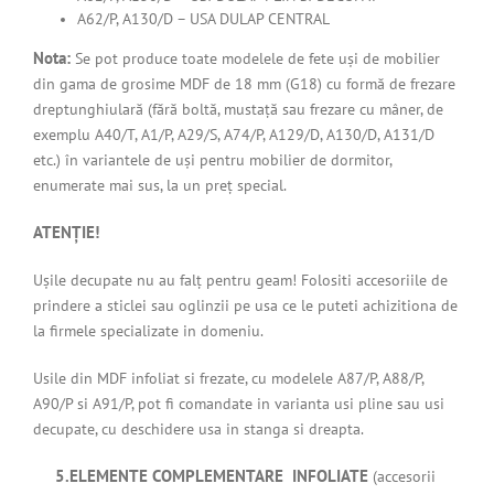
A62/P, A130/D – USA DULAP CENTRAL
Nota:
Se pot produce toate modelele de fete uși de mobilier
din gama de grosime MDF de 18 mm (G18) cu formă de frezare
dreptunghiulară (fără boltă, mustață sau frezare cu mâner, de
exemplu A40/T, A1/P, A29/S, A74/P, A129/D, A130/D, A131/D
etc.) în variantele de uși pentru mobilier de dormitor,
enumerate mai sus, la un preț special.
ATENȚIE!
Ușile decupate nu au falț pentru geam! Folositi accesoriile de
prindere a sticlei sau oglinzii pe usa ce le puteti achizitiona de
la firmele specializate in domeniu.
Usile din MDF infoliat si frezate, cu modelele A87/P, A88/P,
A90/P si A91/P, pot fi comandate in varianta usi pline sau usi
decupate, cu deschidere usa in stanga si dreapta.
5.ELEMENTE COMPLEMENTARE INFOLIATE
(accesorii