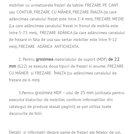
mobilier cu urmatoarele frezari de tablie: FREZARE PE CANT
sau CONTUR, FREZARE CU MÂNER, FREZARE ÎNALTA (la care
adâncimea canalului frezat este între 2-4 mm), FREZARE MEDIE
(La care adâncimea canalului frezat in fronul de mobila este
între 5-7.5 mm), FREZARE ADÂNCA (la care adâncimea canalului
de frezare in fata de usa sau sertar mobilier este între 9-12
mm), FREZARE ADÂNCA ANTICHIZATA.
grosimea
de 22
2. Pentru
materialului de suport (MDF)
mm
(G22) se executa doua tipuri de frezari si anume: FREZARE
CU MÂNER si FREZARE ÎNALTA (cu adâncimea canalului de
frezare de 6 mm).
grosimea
de 25 mm
3.Pentru
MDF – ului
(utilizata pentru
executia blaturilor de mobilier, conform informatiilor din
catalogul de produse atasat paginii) se pot utiliza toate
decorurile de folii.
Detalii si informatii despre gama de frezari ale fetelor de usi,