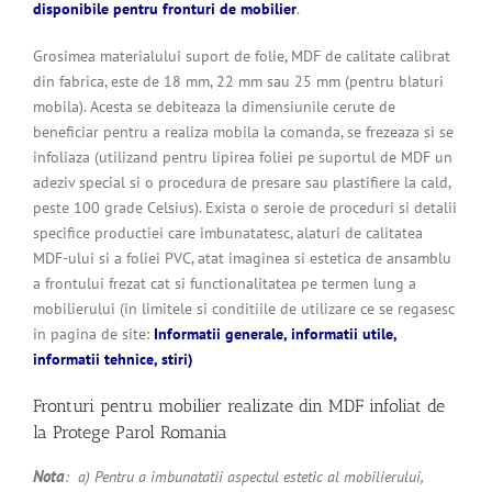
disponibile pentru fronturi de mobilier
.
Grosimea materialului suport de folie, MDF de calitate calibrat
din fabrica, este de 18 mm, 22 mm sau 25 mm (pentru blaturi
mobila). Acesta se debiteaza la dimensiunile cerute de
beneficiar pentru a realiza mobila la comanda, se frezeaza si se
infoliaza (utilizand pentru lipirea foliei pe suportul de MDF un
adeziv special si o procedura de presare sau plastifiere la cald,
peste 100 grade Celsius). Exista o seroie de proceduri si detalii
specifice productiei care imbunatatesc, alaturi de calitatea
MDF-ului si a foliei PVC, atat imaginea si estetica de ansamblu
a frontului frezat cat si functionalitatea pe termen lung a
mobilierului (in limitele si conditiile de utilizare ce se regasesc
in pagina de site:
Informatii generale, informatii utile,
informatii tehnice, stiri
)
Fronturi pentru mobilier realizate din MDF infoliat de
la Protege Parol Romania
Nota
: a) Pentru a imbunatatii aspectul estetic al mobilierului,