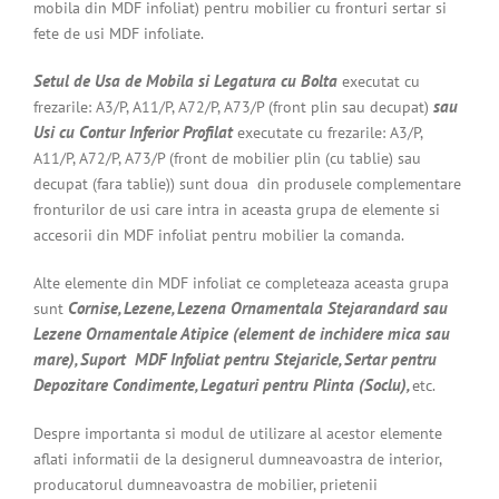
mobila din MDF infoliat) pentru mobilier cu fronturi sertar si
fete de usi MDF infoliate.
Setul de Usa de Mobila si Legatura cu Bolta
executat cu
sau
frezarile: A3/P, A11/P, A72/P, A73/P (front plin sau decupat)
Usi cu Contur Inferior Profilat
executate cu frezarile: A3/P,
A11/P, A72/P, A73/P (front de mobilier plin (cu tablie) sau
decupat (fara tablie)) sunt doua din produsele complementare
fronturilor de usi care intra in aceasta grupa de elemente si
accesorii din MDF infoliat pentru mobilier la comanda.
Alte elemente din MDF infoliat ce completeaza aceasta grupa
Cornise, Lezene, Lezena Ornamentala Stejarandard sau
sunt
Lezene Ornamentale Atipice (element de inchidere mica sau
mare), Suport MDF Infoliat pentru Stejaricle, Sertar pentru
Depozitare Condimente, Legaturi pentru Plinta (Soclu),
etc.
Despre importanta si modul de utilizare al acestor elemente
aflati informatii de la designerul dumneavoastra de interior,
producatorul dumneavoastra de mobilier, prietenii