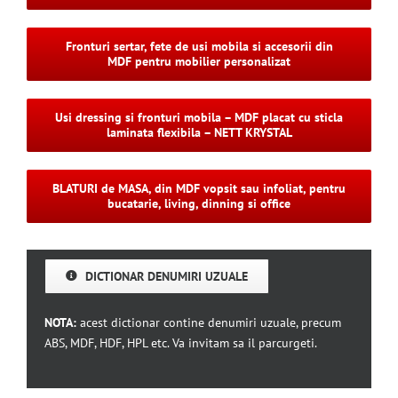
Fronturi sertar, fete de usi mobila si accesorii din
MDF pentru mobilier personalizat
Usi dressing si fronturi mobila – MDF placat cu sticla
laminata flexibila – NETT KRYSTAL
BLATURI de MASA, din MDF vopsit sau infoliat, pentru
bucatarie, living, dinning si office
DICTIONAR DENUMIRI UZUALE
NOTA:
acest dictionar contine denumiri uzuale, precum
ABS, MDF, HDF, HPL etc. Va invitam sa il parcurgeti.