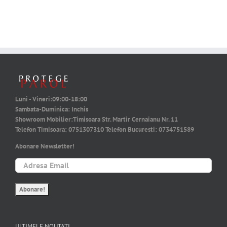
Luni - Vineri:
09:00-18:00
Sambata-Duminica:
Inchis
Showroom Mobilier:
Timisoara Str. Martir Cernaianu Nr. 11
Telefon Timisoara:
0751307310
Telefon Bucuresti:
0734751589
Abonare Newsletter!
ULTIMELE NOUTATI