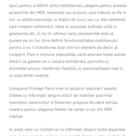
Apoi, pentru a definii stilul mobilierului, alegem pentru aceasta
accesoriile din MDF, manerele sau butonii, care trebuie sa fie in
ton cu electrocasnicele, cu blatul de lucru sau cu alte elemente
care compun ambientul: masa si scaunele, lustrele, usile si
geamurile, etc. Si, nu in ultimul rand, recomandat este sa
punem pe un loc bine definit functionalitatea mobilierului
pentru a nu il transforma doar intr-un element de décor al
incaperii. Pare o misiune imposibila, cand adunam toate aceste
detalii, sa gasesti un o solutie echilibrata, potrivita cu
dorintele tuturor membrilor familiei, cu personalitatea mea si
cu aspiratiile noastre.
Compania Protégé Parol vine in ajutorul rezolvarii acestei
dileme cu informatii despre stiluri de mobilier potrivite
nuantelor, decorurilor si frezarilor propuse de catre echipa
noastra pentru alegerea fetelor de sertar si usi din MDF
infoliat.
In acest sens va invitam sa va informati despre toate aspectele