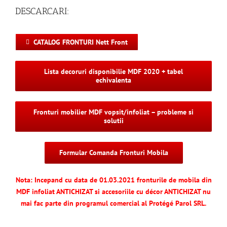
DESCARCARI:
CATALOG FRONTURI Nett Front
Lista decoruri disponibilie MDF 2020 + tabel
echivalenta
Fronturi mobilier MDF vopsit/infoliat – probleme si
solutii
Formular Comanda Fronturi Mobila
Nota: Incepand cu data de 01.03.2021 fronturile de mobila din
MDF infoliat ANTICHIZAT si accesoriile cu décor ANTICHIZAT nu
mai fac parte din programul comercial al Protégé Parol SRL.