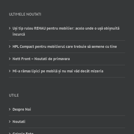
ULTIMELE NOUTATI
Uși tip rulou REHAU pentru mobilier: acolo unde o ușă obișnuită
încurcă
HPL Compact pentru mobilierul care trebuie să semene cu tine
Nett Front – Noutati de primavara
Mi-a rămas lipici pe mobilă și nu mai văd decât mizeria
UTILE
Despre Noi
Noutati
Galerie Foto