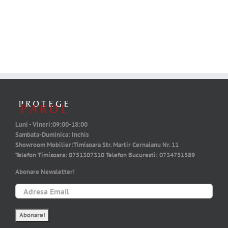
Luni - Vineri:
09:00-18:00
Sambata-Duminica:
Inchis
Showroom Mobilier:
Timisoara Str. Martir Cernaianu Nr. 11
Telefon Timisoara:
0751307310
Telefon Bucuresti:
0734751589
Abonare Newsletter!