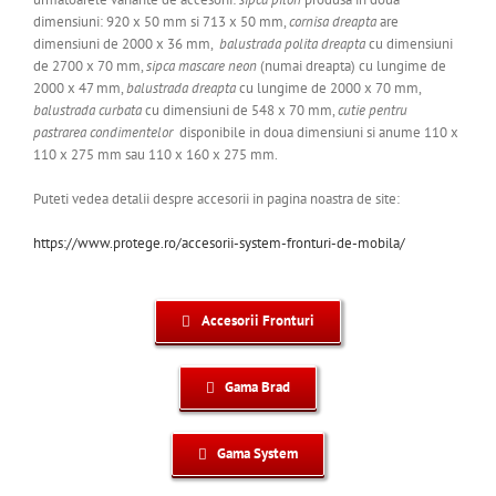
dimensiuni: 920 x 50 mm si 713 x 50 mm,
cornisa dreapta
are
dimensiuni de
2000 x 36
mm,
balustrada polita dreapta
cu dimensiuni
de 2700 x 70 mm,
sipca mascare neon
(numai dreapta) cu lungime de
2000 x 47 mm,
balustrada dreapta
cu lungime de 2000 x 70 mm,
balustrada curbata
cu dimensiuni de 548 x 70 mm,
cutie pentru
pastrarea condimentelor
disponibile in doua dimensiuni si anume 110 x
110 x 275 mm sau 110 x 160 x 275 mm.
Puteti vedea detalii despre accesorii in pagina noastra de site:
https://www.protege.ro/accesorii-system-fronturi-de-mobila/
Accesorii Fronturi
Gama Brad
Gama System