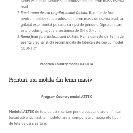
ramei este brad. Tabliile sunt produse din din lemn masiv esenta
brad.
Front rama de usa cu grilaj, model Dakota
.
Ramele de front
pentru mobilier sunt produse din lemn masiv de esenta brad, iar
grilajul este
montat pe rama cu sipci de prindere. Sipca din care
este produs grilajul are sectiunea de 0.4 x 0,4 cm
Rama front fara sticla, model Dakota
.
Rama usii este din lemn de
esenta brad, iar sticla recomandata de fabrica este cea cu model
COUNTRY
Program Country model DAKOTA
Fronturi usi mobila din lemn masiv
Program Country model AZTEK
Modelul AZTEK
de fete de usi si sertare pentru bucatarie are un finisaj
baituit alb antichizat,
iar modelul are in componeta urmatoarele tipuri
de fete de usi si sertare: