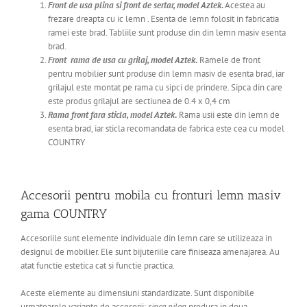
Front de usa plina si front de sertar, model Aztek
.
Acestea au
frezare dreapta cu ic lemn .
E
senta de lemn folosit in fabricatia
ramei este brad. Tabliile sunt produse din din lemn masiv esenta
brad.
Front rama de usa cu grilaj, model Aztek
.
Ramele de front
pentru mobilier sunt produse din lemn masiv de esenta brad, iar
grilajul este
montat pe rama cu sipci de prindere. Sipca din care
este produs grilajul are sectiunea de 0.4 x 0,4 cm
Rama front fara sticla, model Aztek
.
Rama usii este din lemn de
esenta brad, iar sticla recomandata de fabrica este cea cu model
COUNTRY
Accesorii pentru mobila cu fronturi lemn masiv
gama COUNTRY
Accesoriile sunt elemente individuale din lemn care se utilizeaza in
designul de mobilier. Ele sunt bijuteriile care finiseaza amenajarea. Au
atat functie estetica cat si functie practica.
Aceste elemente au dimensiuni standardizate. Sunt disponibile
urmatoarele variante de accesorii:
sipca pilon
produsa in doua