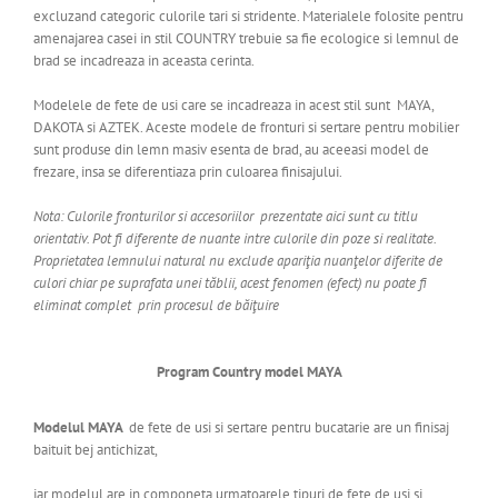
excluzand categoric culorile tari si stridente. Materialele folosite pentru
amenajarea casei in stil COUNTRY trebuie sa fie ecologice si lemnul de
brad se incadreaza in aceasta cerinta.
Modelele de fete de usi care se incadreaza in acest stil sunt MAYA,
DAKOTA si AZTEK. Aceste modele de fronturi si sertare pentru mobilier
sunt produse din lemn masiv esenta de brad, au aceeasi model de
frezare, insa se diferentiaza prin culoarea finisajului.
Nota: Culorile fronturilor si accesoriilor prezentate aici sunt cu titlu
orientativ. Pot fi diferente de nuante intre culorile din poze si realitate
.
Proprietatea lemnului natural nu exclude apariţia nuanţelor diferite de
culori chiar pe suprafata unei tăblii, acest fenomen (efect) nu poate fi
eliminat complet prin procesul de băiţuire
Program Country model MAYA
Modelul MAYA
de fete de usi si sertare pentru bucatarie are un finisaj
baituit bej antichizat,
iar modelul are in componeta urmatoarele tipuri de fete de usi si