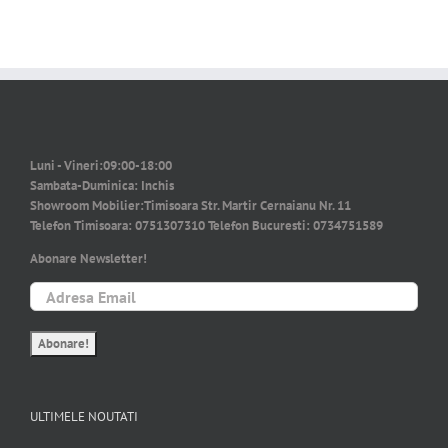
Luni - Vineri:
09:00-18:00
Sambata-Duminica:
Inchis
Showroom Mobilier:
Timisoara Str. Martir Cernaianu Nr. 11
Telefon Timisoara:
0751307310
Telefon Bucuresti:
0734751589
Abonare Newsletter!
ULTIMELE NOUTATI