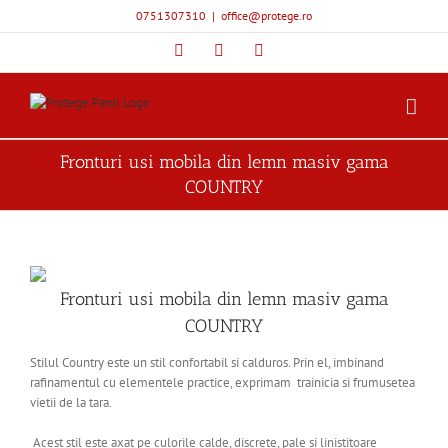
Skip
0751307310
|
office@protege.ro
to
content
Facebook
YouTube
Instagram
Fronturi usi mobila din lemn masiv gama
COUNTRY
Fronturi usi mobila din lemn masiv gama
COUNTRY
Stilul Country este un stil confortabil si calduros. Prin el, imbinand
rafinamentul cu elementele practice, exprimam trainicia si frumusetea
vietii de la tara.
Acest stil este axat pe culorile calde, discrete, pale si linistitoare