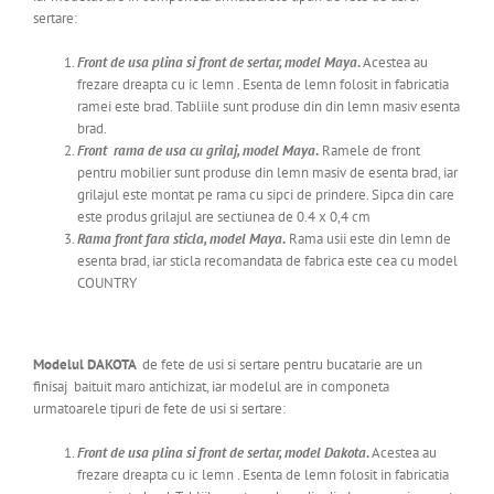
sertare:
Front de usa plina si front de sertar, model Maya
.
Acestea au
frezare dreapta cu ic lemn .
E
senta de lemn folosit in fabricatia
ramei este brad. Tabliile sunt produse din din lemn masiv esenta
brad.
Front rama de usa cu grilaj, model Maya
.
Ramele de front
pentru mobilier sunt produse din lemn masiv de esenta brad, iar
grilajul este
montat pe rama cu sipci de prindere. Sipca din care
este produs grilajul are sectiunea de 0.4 x 0,4 cm
Rama front fara sticla, model Maya
.
Rama usii este din lemn de
esenta brad, iar sticla recomandata de fabrica este cea cu model
COUNTRY
Modelul DAKOTA
de fete de usi si sertare pentru bucatarie are un
finisaj baituit maro antichizat,
iar modelul are in componeta
urmatoarele tipuri de fete de usi si sertare:
Front de usa plina si front de sertar, model Dakota
.
Acestea au
frezare dreapta cu ic lemn .
E
senta de lemn folosit in fabricatia