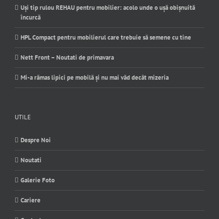
Uși tip rulou REHAU pentru mobilier: acolo unde o ușă obișnuită
încurcă
HPL Compact pentru mobilierul care trebuie să semene cu tine
Nett Front – Noutati de primavara
Mi-a rămas lipici pe mobilă și nu mai văd decât mizeria
UTILE
Despre Noi
Noutati
Galerie Foto
Cariere