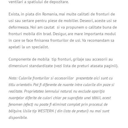
ventilari a spatiului de depozitare.
Exista, in piata din Romania, mai multe calitati de fronturi de
usi sau sertare pentru piese de mobilier. Deseori, aceste usi se
deformeaza. Noi am cautat si va propunem o calitate buna de
fronturi mobila din brad. Desigur, are mare importanta modul
in care se face finisarea fronturilor de usi. Va recomandam sa
apelati la un specialist.
Componente de mobila tip fronturi, grilaje sau accesorii au
dimensiuni standardizate (vezi lista de preturi atasata paginii).
Nota: Culorile fronturilor si accesoriilor prezentate aici sunt cu
titlu orientativ. Pot fi diferente de nuante intre culorile din poze si
realitate
.
Proprietatea lemnului natural nu exclude apariţia
nuanţelor diferite de culori chiar pe suprafata unei tăblii, acest
fenomen (efect) nu poate fi eliminat complet prin procesul de
băiţuire. Usile tip WESTERN ( din lista de preturi) nu mai sunt
disponibile.