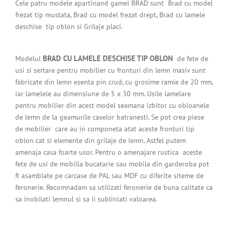
Cele patru modele apartinand gamei BRAD sunt Brad cu model
frezat tip mustata, Brad cu model frezat drept, Brad cu lamele
deschise tip oblon si Grilaje placi.
BRAD CU LAMELE DESCHISE TIP OBLON
Modelul
de fete de
usi si sertare
pentru mobilier cu fronturi din lemn masiv sunt
fabricate din lemn esenta pin crud, cu grosime ramie de 20 mm,
iar lamelele au dimensiune de 5 x 30 mm. Usile lamelare
pentru mobilier din acest model seamana izbitor cu obloanele
de lemn de la geamurile caselor batranesti. Se pot crea piese
de mobilier care au in componeta atat aceste fronturi tip
oblon cat si elemente din grilaje de lemn. Astfel putem
amenaja casa foarte usor. Pentru o amenajare rustica aceste
fete de usi de mobilla bucatarie sau mobila din garderoba pot
fi asamblate pe carcase de PAL sau MDF cu diferite siteme de
feronerie. Recomnadam sa utilizati feronerie de buna calitate ca
sa inobilati lemnul si sa ii subliniati valoarea.