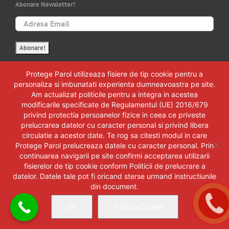
Abonare Newsletter!
Protege Parol utilizeaza fisiere de tip cookie pentru a
personaliza si imbunatati experienta dumneavoastra pe site.
ULTIMELE NOUTATI
Am actualizat politicile pentru a integra in acestea
modificarile specificate de Regulamentul (UE) 2016/679
Uși tip rulou REHAU pentru mobilier: acolo unde o ușă obișnuită
privind protectia persoanelor fizice in ceea ce priveste
încurcă
prelucrarea datelor cu caracter personal si privind libera
circulatie a acestor date. Te rog sa citesti modul in care
HPL Compact pentru mobilierul care trebuie să semene cu tine
Protege Parol prelucreaza datele cu caracter personal. Prin
continuarea navigarii pe site confirmi acceptarea utilizarii
Nett Front – Noutati de primavara
fisierelor de tip cookie conform Politicii de prelucrare a
datelor. Datele tale pot fi oricand sterse urmand instructiunile
Mi-a rămas lipici pe mobilă și nu mai văd decât mizeria
din document.
Ok
Politica Cookie
Oferte
Cataloage
Magazin online
|
|
accesorii
Blog Protege Parol
|
|
UTILE