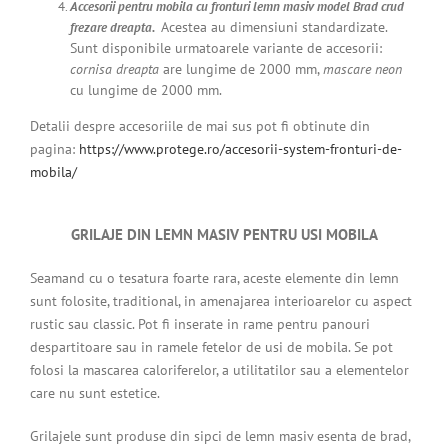
Accesorii pentru mobila cu fronturi lemn masiv model Brad crud
Acestea au dimensiuni standardizate.
frezare dreapta.
Sunt disponibile urmatoarele variante de accesorii:
cornisa dreapta
are lungime de
2000
mm,
mascare neon
cu lungime de 2000 mm.
Detalii despre accesoriile de mai sus pot fi obtinute din
pagina:
https://www.protege.ro/accesorii-system-fronturi-de-
mobila/
GRILAJE DIN LEMN MASIV PENTRU USI MOBILA
Seamand cu o tesatura foarte rara, aceste elemente din lemn
sunt folosite, traditional, in amenajarea interioarelor cu aspect
rustic sau classic. Pot fi inserate in rame pentru panouri
despartitoare sau in ramele fetelor de usi de mobila. Se pot
folosi la mascarea caloriferelor, a utilitatilor sau a elementelor
care nu sunt estetice.
Grilajele sunt produse din sipci de lemn masiv esenta de brad,