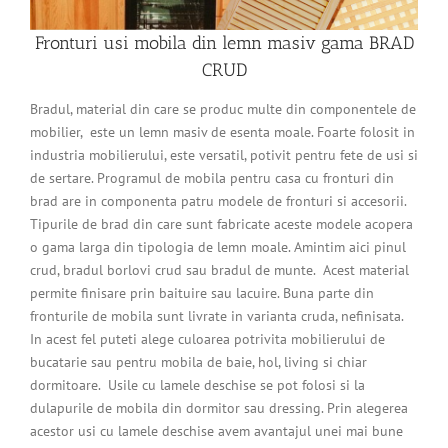
Fronturi usi mobila din lemn masiv gama BRAD
CRUD
Bradul, material din care se produc multe din componentele de
mobilier, este un lemn masiv de esenta moale. Foarte folosit in
industria mobilierului, este versatil, potivit pentru fete de usi si
de sertare. Programul de mobila pentru casa cu fronturi din
brad are in componenta patru modele de fronturi si accesorii.
Tipurile de brad din care sunt fabricate aceste modele acopera
o gama larga din tipologia de lemn moale. Amintim aici pinul
crud, bradul borlovi crud sau bradul de munte. Acest material
permite finisare prin baituire sau lacuire. Buna parte din
fronturile de mobila sunt livrate in varianta cruda, nefinisata.
In acest fel puteti alege culoarea potrivita mobilierului de
bucatarie sau pentru mobila de baie, hol, living si chiar
dormitoare. Usile cu lamele deschise se pot folosi si la
dulapurile de mobila din dormitor sau dressing. Prin alegerea
acestor usi cu lamele deschise avem avantajul unei mai bune