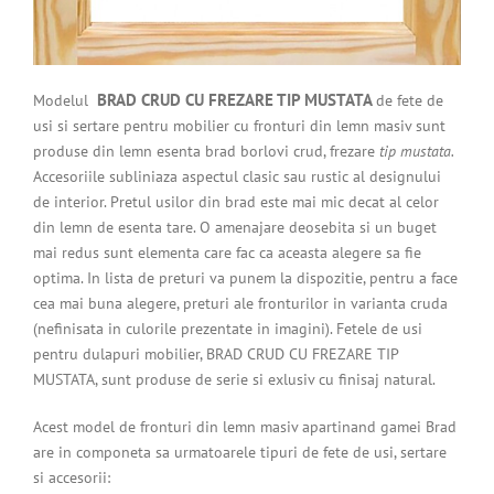
BRAD CRUD CU FREZARE TIP MUSTATA
Modelul
de fete de
usi si sertare
pentru mobilier cu fronturi din lemn masiv sunt
produse din lemn esenta brad borlovi crud,
frezare
tip mustata.
Accesoriile subliniaza aspectul clasic sau rustic al designului
de interior. Pretul usilor din brad este mai mic decat al celor
din lemn de esenta tare. O amenajare deosebita si un buget
mai redus sunt elementa care fac ca aceasta alegere sa fie
optima. In lista de preturi va punem la dispozitie, pentru a face
cea mai buna alegere, preturi ale fronturilor in varianta cruda
(nefinisata in culorile prezentate in imagini). Fetele de usi
pentru dulapuri mobilier, BRAD CRUD CU FREZARE TIP
MUSTATA, sunt produse de serie si exlusiv cu finisaj natural.
Acest model de fronturi din lemn masiv apartinand gamei Brad
are in componeta sa urmatoarele tipuri de fete de usi, sertare
si accesorii: