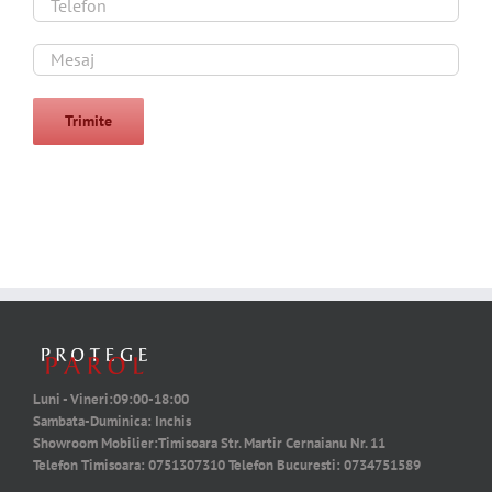
Luni - Vineri:
09:00-18:00
Sambata-Duminica:
Inchis
Showroom Mobilier:
Timisoara Str. Martir Cernaianu Nr. 11
Telefon Timisoara:
0751307310
Telefon Bucuresti:
0734751589