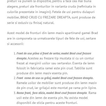
preturi va punem la dispozitie, pentru a face cea mai buna
alegere, preturi ale fronturilor in varianta cruda (nefinisata in
culorile prezentate in imagini). Fetele de usi pentru dulapuri
mobilier, BRAD CRUD CU FREZARE DREAPTA, sunt produse de
serie si exlusiv cu finisaj natural.
Acest model de fronturi din lemn masiv apartinand gamei Brad
are in componeta sa urmatoarele tipuri de fete de usi, sertare
si accesorii:
Front de usa plina si front de sertar, model Brad crud frezare
Acestea au frezare tip mustata si cu un contur
dreapta
.
frezat al marginii usilor sau sertarelor.
E
senta de lemn
folosit in fabricatia ramei este pin crud. Tabliile sunt
produse din lemn masiv esenta pin.
Front rama de usa cu grilaj, model Brad crud frezare dreapta
.
Ramele usilor de mobilier sunt produse din lemn masiv
de pin crud, iar grilajul este
montat pe rama prin lipire.
Rama
Rama front, fara sticla, model Brad crud frezare dreapta
.
usii este din lemn de esenta pin. Nu exista model
disponibil de sticla pentru aceste fronturi.