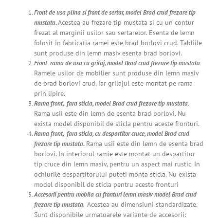
Front de usa plina si front de sertar, model Brad crud frezare tip
Acestea au frezare tip mustata si cu un contur
mustata
.
frezat al marginii usilor sau sertarelor.
E
senta de lemn
folosit in fabricatia ramei este brad borlovi crud. Tabliile
sunt produse din lemn masiv esenta brad borlovi.
Front rama de usa cu grilaj, model Brad crud frezare tip mustata
.
Ramele usilor de mobilier sunt produse din lemn masiv
de brad borlovi crud, iar grilajul este
montat pe rama
prin lipire.
Rama front, fara sticla, model Brad crud frezare tip mustata
.
Rama usii este din lemn de esenta brad borlovi. Nu
exista model disponibil de sticla pentru aceste fronturi.
Rama front, fara sticla, cu despartitor cruce, model Brad crud
Rama usii este din lemn de esenta brad
frezare tip mustata.
borlovi. In interiorul ramie este montat un despartitor
tip cruce din lemn masiv, pentru un aspect mai rustic. In
ochiurile despartitorului puteti monta sticla. Nu exista
model disponibil de sticla pentru aceste fronturi
Accesorii pentru mobila cu fronturi lemn masiv model Brad crud
Acestea au dimensiuni standardizate.
frezare tip mustata
.
Sunt disponibile urmatoarele variante de accesorii: