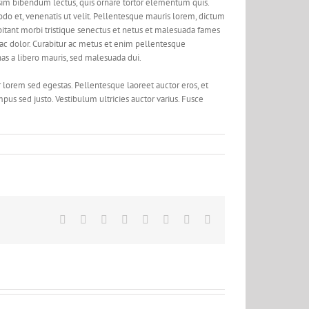
issim bibendum lectus, quis ornare tortor elementum quis.
o et, venenatis ut velit. Pellentesque mauris lorem, dictum
habitant morbi tristique senectus et netus et malesuada fames
ac dolor. Curabitur ac metus et enim pellentesque
nas a libero mauris, sed malesuada dui.
r lorem sed egestas. Pellentesque laoreet auctor eros, et
mpus sed justo. Vestibulum ultricies auctor varius. Fusce
Facebook
X
Reddit
LinkedIn
Tumblr
Pinterest
Vk
Email