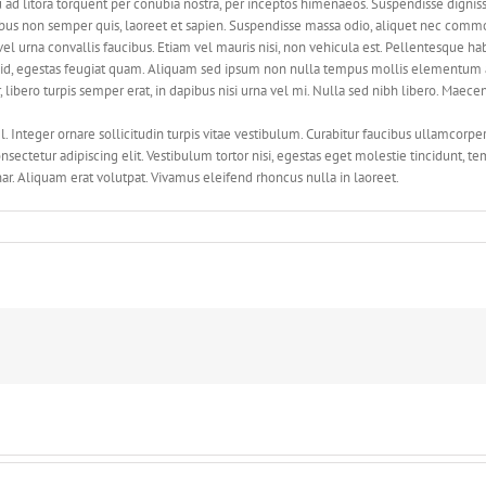
squ ad litora torquent per conubia nostra, per inceptos himenaeos. Suspendisse dign
s non semper quis, laoreet et sapien. Suspendisse massa odio, aliquet nec commod
s vel urna convallis faucibus. Etiam vel mauris nisi, non vehicula est. Pellentesque 
ie id, egestas feugiat quam. Aliquam sed ipsum non nulla tempus mollis elementum 
libero turpis semper erat, in dapibus nisi urna vel mi. Nulla sed nibh libero. Maece
. Integer ornare sollicitudin turpis vitae vestibulum. Curabitur faucibus ullamcorpe
sectetur adipiscing elit. Vestibulum tortor nisi, egestas eget molestie tincidunt, te
nar. Aliquam erat volutpat. Vivamus eleifend rhoncus nulla in laoreet.