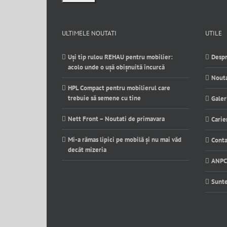
ULTIMELE NOUTATI
UTILE
Uși tip rulou REHAU pentru mobilier:
Despr
acolo unde o ușă obișnuită încurcă
Nouta
HPL Compact pentru mobilierul care
trebuie să semene cu tine
Galer
Nett Front – Noutati de primavara
Carie
Mi-a rămas lipici pe mobilă și nu mai văd
Conta
decât mizeria
ANPC
Sunt