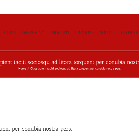
HOME
DESPRE NOI
NOUTATI
PRODUSE
SOLUTII
FRONTUR
ptent taciti sociosqu ad litora torquent per conubia nost
Home
Class aptent taciti sociosqu ad litora torquent per conubia nostra pers.
quent per conubia nostra pers.