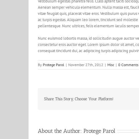
Vestibulum egestas pharetra felis. Class aptent taciti socio
Aenean semper vehicula elementum. Nulla massa est, faucibu
vitae feugiat quis, placerat vitae eros. Vestibulum quis puru
ac turpis egestas. Aliquam leo lorem, tincidunt sed molest
pellentesque. Nunc ultrices, felis elementum iaculis semper, 
Nunc euismod lobortis massa, id sollicitudin augue auctor vel
consectetur eros auctor eget. Lorem ipsum dolor sit amet, con
consequat tincidunt dui, ac adipiscing turpis adipiscing pulvi
By
Protege Parol
|
November 27th, 2012
|
Misc
|
0 Comments
Share This Story, Choose Your Platform!
About the Author:
Protege Parol