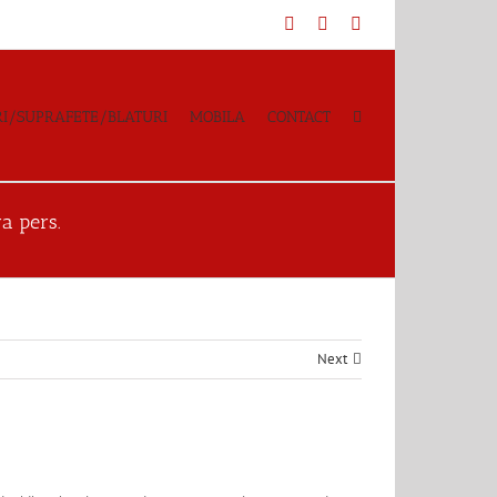
Facebook
YouTube
Instagram
I/SUPRAFETE/BLATURI
MOBILA
CONTACT
ra pers.
Next