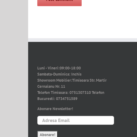
Luni - Vineri:
09:00-18:00
Sambata-Duminica:
Inchis
Showroom Mobilier:
Timisoara Str. Martir
Cernaianu Nr. 11
Telefon Timisoara:
0751307310
Telefon
Bucuresti:
0734751589
Abonare Newsletter!