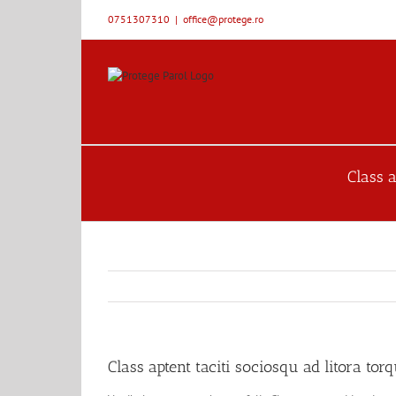
Skip
0751307310
|
office@protege.ro
to
content
Class a
Class aptent taciti sociosqu ad litora tor