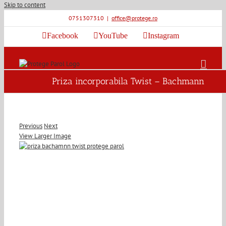
Skip to content
0751307310
|
office@protege.ro
Facebook
YouTube
Instagram
Priza incorporabila Twist – Bachmann
Previous
Next
View Larger Image