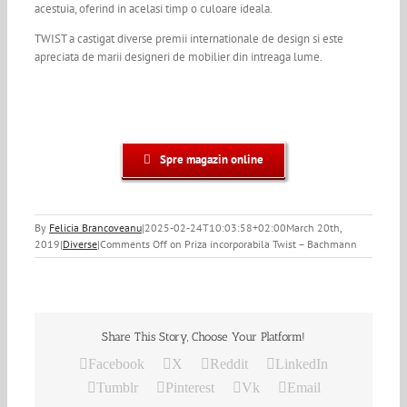
acestuia, oferind in acelasi timp o culoare ideala.
TWIST a castigat diverse premii internationale de design si este
apreciata de marii designeri de mobilier din intreaga lume.
Spre magazin online
By
Felicia Brancoveanu
|
2025-02-24T10:03:58+02:00
March 20th,
2019
|
Diverse
|
Comments Off
on Priza incorporabila Twist – Bachmann
Share This Story, Choose Your Platform!
Facebook
X
Reddit
LinkedIn
Tumblr
Pinterest
Vk
Email