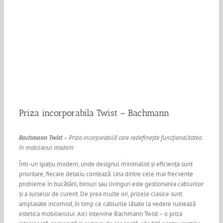
Priza incorporabila Twist – Bachmann
Bachmann Twist
– Priza incorporabilă care redefinește funcționalitatea
în mobilierul modern
Într-un spațiu modern, unde designul minimalist și eficiența sunt
prioritare, fiecare detaliu contează. Una dintre cele mai frecvente
probleme în bucătării, birouri sau livinguri este gestionarea cablurilor
și a surselor de curent. De prea multe ori, prizele clasice sunt
amplasate incomod, în timp ce cablurile lăsate la vedere ruinează
estetica mobilierului. Aici intervine Bachmann Twist – o priza