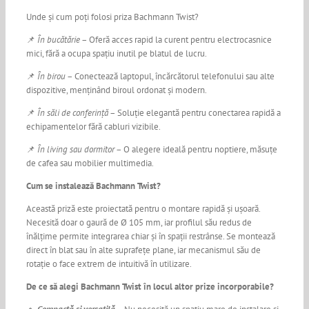
Unde și cum poți folosi priza Bachmann Twist?
📌
În bucătărie
– Oferă acces rapid la curent pentru electrocasnice
mici, fără a ocupa spațiu inutil pe blatul de lucru.
📌
În birou
– Conectează laptopul, încărcătorul telefonului sau alte
dispozitive, menținând biroul ordonat și modern.
📌
În săli de conferință
– Soluție elegantă pentru conectarea rapidă a
echipamentelor fără cabluri vizibile.
📌
În living sau dormitor
– O alegere ideală pentru noptiere, măsuțe
de cafea sau mobilier multimedia.
Cum se instalează Bachmann Twist?
Această priză este proiectată pentru o montare rapidă și ușoară.
Necesită doar o gaură de Ø 105 mm, iar profilul său redus de
înălțime permite integrarea chiar și în spații restrânse. Se montează
direct în blat sau în alte suprafețe plane, iar mecanismul său de
rotație o face extrem de intuitivă în utilizare.
De ce să alegi Bachmann Twist în locul altor prize incorporabile?