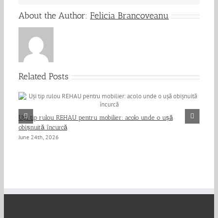
About the Author:
Felicia Brancoveanu
Related Posts
HPL
Uși tip rulou REHAU pentru mobilier: acolo unde o ușă
Jun
obișnuită încurcă
June 24th, 2026