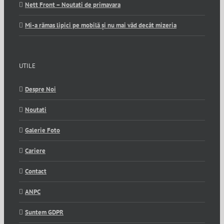
Nett Front – Noutati de primavara
Mi-a rămas lipici pe mobilă și nu mai văd decât mizeria
UTILE
Despre Noi
Noutati
Galerie Foto
Cariere
Contact
ANPC
Suntem GDPR