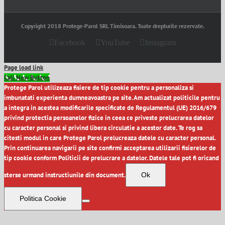
Copyright 2018 Protege-Parol SRL Timisoara. Toate drepturile rezervate.
Facebook
YouTube
Instagram
Page load link
Call Now Button
Protege Parol utilizeaza fisiere de tip cookie pentru a personaliza si
imbunatati experienta dumneavoastra pe site. Am actualizat politicile pentru
a integra in acestea modificarile specificate de Regulamentul (UE) 2016/679
privind protectia persoanelor fizice in ceea ce priveste prelucrarea datelor
cu caracter personal si privind libera circulatie a acestor date. Te rog sa
citesti modul in care Protege Parol prelucreaza datele cu caracter personal.
Prin continuarea navigarii pe site confirmi acceptarea utilizarii fisierelor de
tip cookie conform Politicii de prelucrare a datelor. Datele tale pot fi oricand
sterse urmand instructiunile din document.
Ok
Politica Cookie