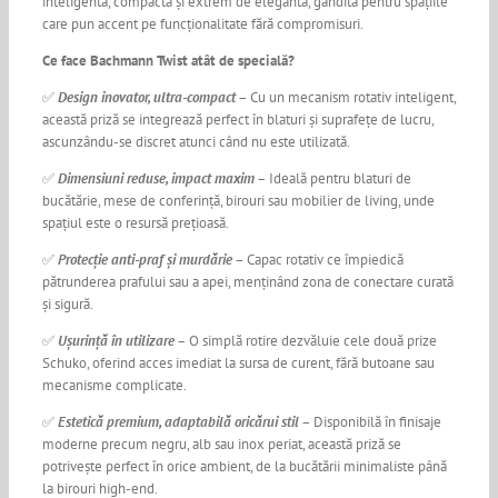
inteligentă, compactă și extrem de elegantă, gândită pentru spațiile
care pun accent pe funcționalitate fără compromisuri.
Ce face Bachmann Twist atât de specială?
✅
Design inovator, ultra-compact
– Cu un mecanism rotativ inteligent,
această priză se integrează perfect în blaturi și suprafețe de lucru,
ascunzându-se discret atunci când nu este utilizată.
✅
Dimensiuni reduse, impact maxim
– Ideală pentru blaturi de
bucătărie, mese de conferință, birouri sau mobilier de living, unde
spațiul este o resursă prețioasă.
✅
Protecție anti-praf și murdărie
– Capac rotativ ce împiedică
pătrunderea prafului sau a apei, menținând zona de conectare curată
și sigură.
✅
Ușurință în utilizare
– O simplă rotire dezvăluie cele două prize
Schuko, oferind acces imediat la sursa de curent, fără butoane sau
mecanisme complicate.
✅
Estetică premium, adaptabilă oricărui stil
– Disponibilă în finisaje
moderne precum negru, alb sau inox periat, această priză se
potrivește perfect în orice ambient, de la bucătării minimaliste până
la birouri high-end.