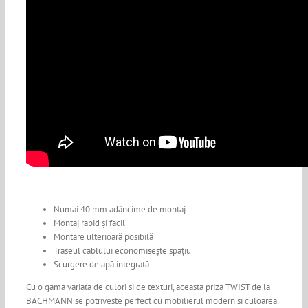
Numai 40 mm adâncime de montaj
Montaj rapid și facil
Montare ulterioară posibilă
Traseul cablului economisește spațiu
Scurgere de apă integrată
Cu o gama variata de culori si de texturi, aceasta priza TWIST de la
BACHMANN se potriveste perfect cu mobilierul modern si culoarea