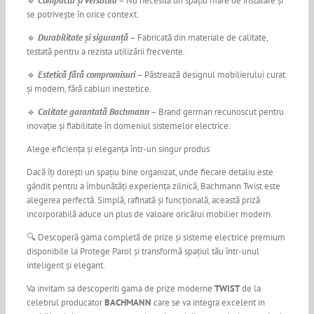
🔹
Compactă și versatilă
– Nu necesită un spațiu mare de instalare și
se potrivește în orice context.
🔹
Durabilitate și siguranță
– Fabricată din materiale de calitate,
testată pentru a rezista utilizării frecvente.
🔹
Estetică fără compromisuri
– Păstrează designul mobilierului curat
și modern, fără cabluri inestetice.
🔹
Calitate garantată Bachmann
– Brand german recunoscut pentru
inovație și fiabilitate în domeniul sistemelor electrice.
Alege eficiența și eleganța într-un singur produs
Dacă îți dorești un spațiu bine organizat, unde fiecare detaliu este
gândit pentru a îmbunătăți experiența zilnică, Bachmann Twist este
alegerea perfectă. Simplă, rafinată și funcțională, această priză
incorporabilă aduce un plus de valoare oricărui mobilier modern.
🔍 Descoperă gama completă de prize și sisteme electrice premium
disponibile la Protege Parol și transformă spațiul tău într-unul
inteligent și elegant.
Va invitam sa descoperiti gama de prize moderne
TWIST
de la
celebrul producator
BACHMANN
care se va integra excelent in