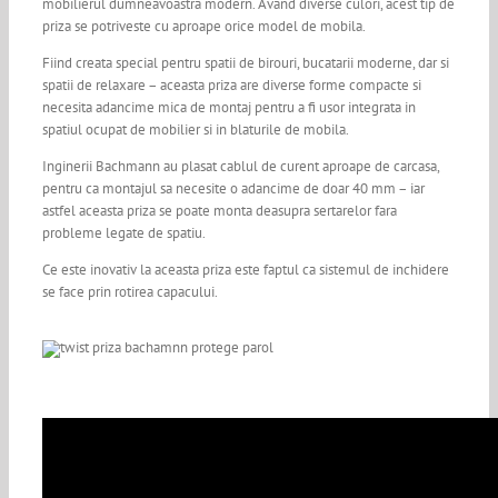
mobilierul dumneavoastra modern. Avand diverse culori, acest tip de
priza se potriveste cu aproape orice model de mobila.
Fiind creata special pentru spatii de birouri, bucatarii moderne, dar si
spatii de relaxare – aceasta priza are diverse forme compacte si
necesita adancime mica de montaj pentru a fi usor integrata in
spatiul ocupat de mobilier si in blaturile de mobila.
Inginerii Bachmann au plasat cablul de curent aproape de carcasa,
pentru ca montajul sa necesite o adancime de doar 40 mm – iar
astfel aceasta priza se poate monta deasupra sertarelor fara
probleme legate de spatiu.
Ce este inovativ la aceasta priza este faptul ca sistemul de inchidere
se face prin rotirea capacului.