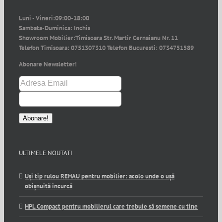
Luni - Vineri:
09:00-18:00
Sambata-Duminica:
Inchis
Showroom Mobilier:
Timisoara Str. Martir Cernaianu Nr. 11
Telefon Timisoara:
0751307310
Telefon Bucuresti:
0734751589
Abonare Newsletter!
ULTIMELE NOUTATI
Uși tip rulou REHAU pentru mobilier: acolo unde o ușă
obișnuită încurcă
HPL Compact pentru mobilierul care trebuie să semene cu tine