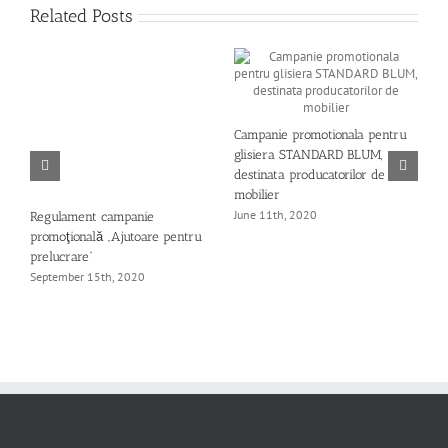
Related Posts
N
2
Campanie promotionala pentru
M
glisiera STANDARD BLUM,
destinata producatorilor de
mobilier
June 11th, 2020
Regulament campanie
e
promoţională „Ajutoare pentru
UM
prelucrare”
September 15th, 2020