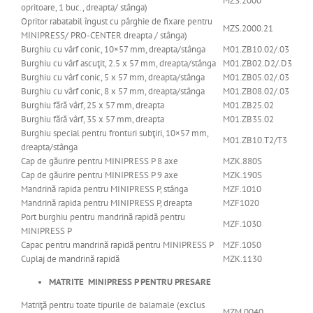
MZS.2000
opritoare, 1 buc., dreapta/ stânga)
Opritor rabatabil îngust cu pârghie de fixare pentru
MZS.2000.21
MINIPRESS/ PRO-CENTER dreapta / stânga)
Burghiu cu vârf conic, 10×57 mm, dreapta/stânga
M01.ZB10.02/.03
Burghiu cu vârf ascuţit, 2.5 x 57 mm, dreapta/stânga
M01.ZB02.D2/.D3
Burghiu cu vârf conic, 5 x 57 mm, dreapta/stânga
M01.ZB05.02/.03
Burghiu cu vârf conic, 8 x 57 mm, dreapta/stânga
M01.ZB08.02/.03
Burghiu fără vârf, 25 x 57 mm, dreapta
M01.ZB25.02
Burghiu fără vârf, 35 x 57 mm, dreapta
M01.ZB35.02
Burghiu special pentru fronturi subţiri, 10×57 mm,
M01.ZB10.T2/T3
dreapta/stânga
Cap de găurire pentru MINIPRESS P 8 axe
MZK.880S
Cap de găurire pentru MINIPRESS P 9 axe
MZK.190S
Mandrină rapida pentru MINIPRESS P, stânga
MZF.1010
Mandrină rapida pentru MINIPRESS P, dreapta
MZF1020
Port burghiu pentru mandrină rapidă pentru
MZF.1030
MINIPRESS P
Capac pentru mandrină rapidă pentru MINIPRESS P
MZF.1050
Cuplaj de mandrină rapidă
MZK.1130
MATRITE MINIPRESS P PENTRU PRESARE
Matriţă pentru toate tipurile de balamale (exclus
MZM.0040