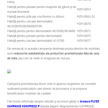
MINI)
Matriţă pentru presare pentru maşinile de găurit şi de
MZM.0053
montat feronerie
Matriţă pentru plăcuţe cruciforme cu dibluri
MZM.0061.01
Matriţă pentru carcase demontabili
MZM.0070
40.0200/0500/0600/0700
Matriţă pentru pentru demontabili 40.0500/40.0600
MZM.0071
Matriţă pentru presare pentru demontabili
MZM.0075
Matriţă pentru carcase demontabili 42.0700
MZM.0077
De remarcat, in aceasta campanile destinata producatorilor de mobilier,
sunt
reducerile substantiale ale preturilor promotionale fata de cele
de lista
, asa cum se vede in imaginea de mai jos.
Campania promotionala Blum vine in ajutorul bugetelor de investitii
sustinand producatorii care doresc sa proceseze si sa propuna
beneficiarilor mobilier de calitate
.
Mai multe informaţii despre utilizări şi accesorii găsiţi In
brosura FLYER
CAMPANIE MINIPRESS P
atasata paginii. Regulamentul CAMPANIEI