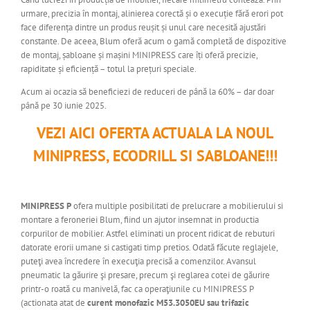
urmare, precizia în montaj, alinierea corectă și o execuție fără erori pot
face diferența dintre un produs reușit și unul care necesită ajustări
constante. De aceea, Blum oferă acum o gamă completă de dispozitive
de montaj, șabloane și mașini MINIPRESS care îți oferă precizie,
rapiditate și eficiență – totul la prețuri speciale.
Acum ai ocazia să beneficiezi de reduceri de până la 60% – dar doar
până pe 30 iunie 2025.
VEZI AICI OFERTA ACTUALA LA NOUL
MINIPRESS, ECODRILL SI SABLOANE!!!
MINIPRESS P
ofera multiple posibilitati de prelucrare a mobilierului si
montare a feroneriei Blum, fiind un ajutor insemnat in productia
corpurilor de mobilier. Astfel eliminati un procent ridicat de rebuturi
datorate erorii umane si castigati timp pretios. Odată făcute reglajele,
puteţi avea încredere în execuţia precisă a comenzilor. Avansul
pneumatic la găurire şi presare, precum şi reglarea cotei de găurire
printr-o roată cu manivelă, fac ca operaţiunile cu MINIPRESS P
(actionata atat de
curent monofazic M53.3050EU sau trifazic