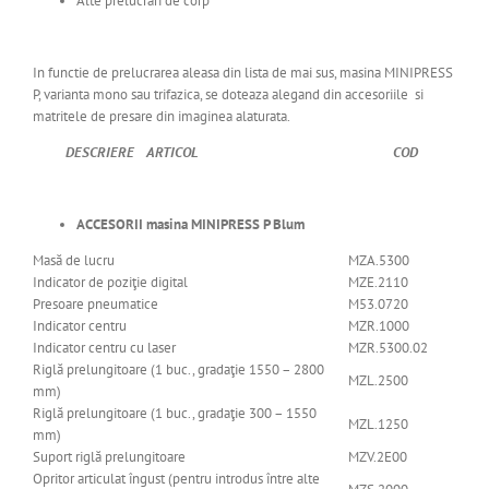
Alte prelucrări de corp
In functie de prelucrarea aleasa din lista de mai sus, masina MINIPRESS
P, varianta mono sau trifazica, se doteaza alegand din accesoriile si
matritele de presare din imaginea alaturata.
DESCRIERE ARTICOL COD
ACCESORII masina MINIPRESS P Blum
Masă de lucru
MZA.5300
Indicator de poziţie digital
MZE.2110
Presoare pneumatice
M53.0720
Indicator centru
MZR.1000
Indicator centru cu laser
MZR.5300.02
Riglă prelungitoare (1 buc., gradaţie 1550 – 2800
MZL.2500
mm)
Riglă prelungitoare (1 buc., gradaţie 300 – 1550
MZL.1250
mm)
Suport riglă prelungitoare
MZV.2E00
Opritor articulat îngust (pentru introdus între alte