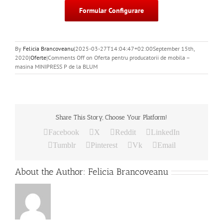
Formular Configurare
By
Felicia Brancoveanu
|
2025-03-27T14:04:47+02:00
September 15th,
2020
|
Oferte
|
Comments Off
on Oferta pentru producatorii de mobila –
masina MINIPRESS P de la BLUM
Share This Story, Choose Your Platform!
Facebook
X
Reddit
LinkedIn
Tumblr
Pinterest
Vk
Email
About the Author:
Felicia Brancoveanu