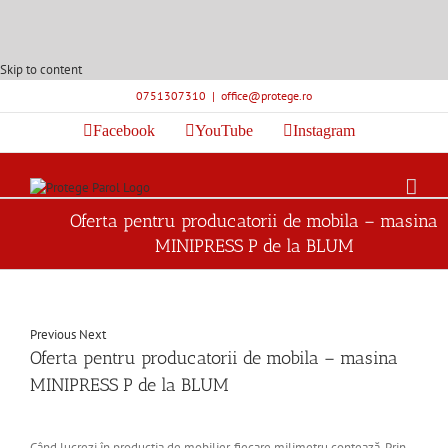
Skip to content
0751307310
|
office@protege.ro
Facebook
YouTube
Instagram
Oferta pentru producatorii de mobila – masina
MINIPRESS P de la BLUM
Previous
Next
Oferta pentru producatorii de mobila – masina
MINIPRESS P de la BLUM
Când lucrezi în producția de mobilier, fiecare milimetru contează. Prin