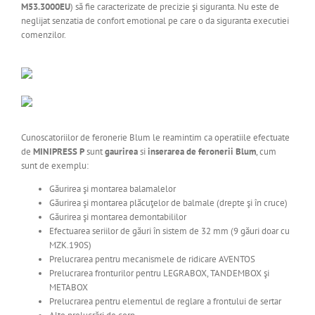
M53.3000EU
) să fie caracterizate de precizie şi siguranta. Nu este de
neglijat senzatia de confort emotional pe care o da siguranta executiei
comenzilor.
Cunoscatoriilor de feronerie Blum le reamintim ca operatiile efectuate
de
MINIPRESS P
sunt
gaurirea
si
inserarea de feronerii Blum
, cum
sunt de exemplu:
Găurirea şi montarea balamalelor
Găurirea şi montarea plăcuţelor de balmale (drepte şi în cruce)
Găurirea şi montarea demontabililor
Efectuarea seriilor de găuri în sistem de 32 mm (9 găuri doar cu
MZK.190S)
Prelucrarea pentru mecanismele de ridicare AVENTOS
Prelucrarea fronturilor pentru LEGRABOX, TANDEMBOX şi
METABOX
Prelucrarea pentru elementul de reglare a frontului de sertar