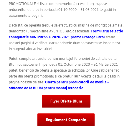
PROMOTIONALE si lista componentelor (accesoriilor) supuse
reducerilor de pret in perioada 01.10.2020 – 31.03.2021 le gasiti in
atasamentele paginii.
Daca stiti ce operatii trebuie sa efectuati cu masina de montat balamale,
demontabili, mecanisme AVENTOS, etc. deschideti
Formularul selectie
configuratie MINIPRESS P 2020-2021 promo Protege Parol
atasat
acestei pagini si verificati daca dorintele dumneavoastra se incadreaza
in bugetul alocat investitiei.
Puteti completa trusele pentru montajul feroneriei de calitate de la
Blum cu sabloane. In perioada 01. Octombrie 2020 – 31 Martie 2021
puteti beneficia de ofertele speciale la achizitia lor. Care sabloane fac
parte din oferta promotional si ce preturi au? Aceste detalii le gasiti in
pagina noastra de site:
Oferta pentru producatorii de mobila –
sabloane de la BLUM pentru montaj feronerie.
Flyer Oferte Blum
Regulament Campanie