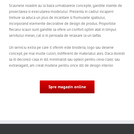
Scaunele noastre au la baza urmatoarele concepte, gandite inainte de
proiectarea si executarea modelului: Prezenta in cadrul incaperii
trebuie sa aduca un plus de incantare si frumusete spatiului,
incorporand elemente decorative de design de produs. Proportiile
fiecarui scaun sunt gandite sa ofere un confort optim atat in timpul
servitului mesei, cat si in perioada de relaxare la un taifas.
Un serviciu extra pe care il oferim este broderia, logo sau desene
concept, pe mai multe culori, indiferent de materialul ales. Daca doresti
sa iti decorezi casa in stil minimalist sau optezi pentru ceva clasic sau
extravagant, am creat modele pentru orice stil de design interior.
Spre magazin online