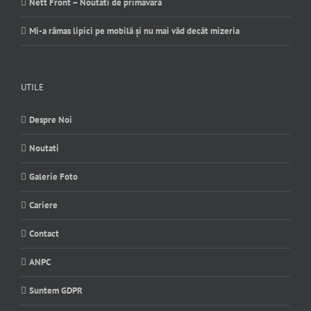
Nett Front – Noutati de primavara
Mi-a rămas lipici pe mobilă și nu mai văd decât mizeria
UTILE
Despre Noi
Noutati
Galerie Foto
Cariere
Contact
ANPC
Suntem GDPR