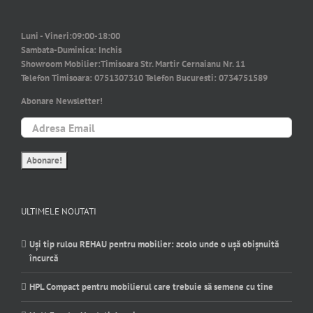
Luni - Vineri:
09:00-18:00
Sambata-Duminica:
Inchis
Showroom Mobilier:
Timisoara Str. Martir Cernaianu Nr. 11
Telefon Timisoara:
0751307310
Telefon Bucuresti:
0734751589
Abonare Newsletter!
ULTIMELE NOUTATI
Uși tip rulou REHAU pentru mobilier: acolo unde o ușă obișnuită
încurcă
HPL Compact pentru mobilierul care trebuie să semene cu tine