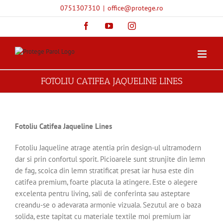
Skip
0751307310
|
office@protege.ro
to
content
Facebook
YouTube
Instagram
FOTOLIU CATIFEA JAQUELINE LINES
Fotoliu Catifea Jaqueline Lines
Fotoliu Jaqueline atrage atentia prin design-ul ultramodern
dar si prin confortul sporit. Picioarele sunt strunjite din lemn
de fag, scoica din lemn stratificat presat iar husa este din
catifea premium, foarte placuta la atingere. Este o alegere
excelenta pentru living, sali de conferinta sau asteptare
creandu-se o adevarata armonie vizuala. Sezutul are o baza
solida, este tapitat cu materiale textile moi premium iar