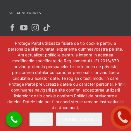
SOCIAL NETWORKS
Protege Parol utilizeaza fisiere de tip cookie pentru a
personaliza si imbunatati experienta dumneavoastra pe site.
Am actualizat politicile pentru a integra in acestea
modificarile specificate de Regulamentul (UE) 2016/679
privind protectia persoanelor fizice in ceea ce priveste
prelucrarea datelor cu caracter personal si privind libera
circulatie a acestor date. Te rog sa citesti modul in care
Protege Parol prelucreaza datele cu caracter personal. Prin
continuarea navigarii pe site confirmi acceptarea utilizarii
fisierelor de tip cookie conform Politicii de prelucrare a
datelor. Datele tale pot fi oricand sterse urmand instructiunile
din document.
Copyright 2018 Protege-Parol SRL Timisoara. Toate drepturile rezervate.
Ok
Politica Cookie
Oferte
Cataloage
Magazin online
Facebook
YouTube
Instagram
|
|
accesorii
Blog Protege Parol
|
|