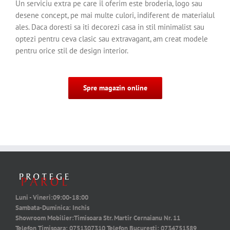
Un serviciu extra pe care il oferim este broderia, logo sau
desene concept, pe mai multe culori, indiferent de materialul
ales. Daca doresti sa iti decorezi casa in stil minimalist sau
optezi pentru ceva clasic sau extravagant, am creat modele
pentru orice stil de design interior.
Spre magazin online
Luni - Vineri:
09:00-18:00
Sambata-Duminica:
Inchis
Showroom Mobilier:
Timisoara Str. Martir Cernaianu Nr. 11
Telefon Timisoara:
0751307310
Telefon Bucuresti:
0734751589