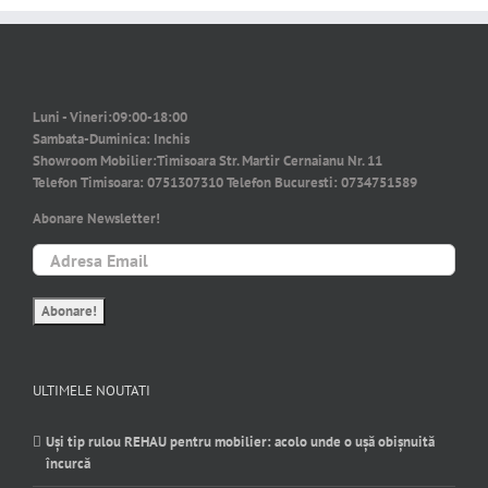
Luni - Vineri:
09:00-18:00
Sambata-Duminica:
Inchis
Showroom Mobilier:
Timisoara Str. Martir Cernaianu Nr. 11
Telefon Timisoara:
0751307310
Telefon Bucuresti:
0734751589
Abonare Newsletter!
ULTIMELE NOUTATI
Uși tip rulou REHAU pentru mobilier: acolo unde o ușă obișnuită
încurcă