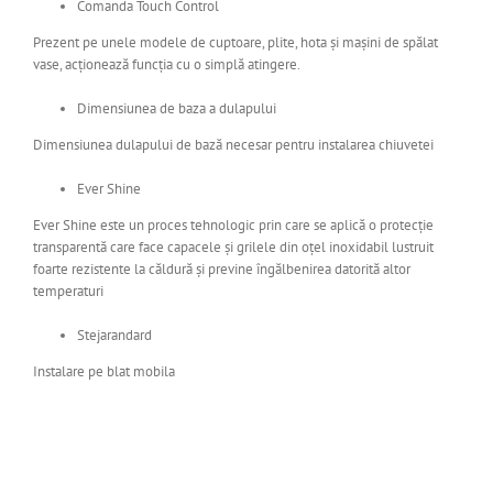
Comanda Touch Control
Prezent pe unele modele de cuptoare, plite, hota și mașini de spălat
vase, acționează funcția cu o simplă atingere.
Dimensiunea de baza a dulapului
Dimensiunea dulapului de bază necesar pentru instalarea chiuvetei
Ever Shine
Ever Shine este un proces tehnologic prin care se aplică o protecție
transparentă care face capacele și grilele din oțel inoxidabil lustruit
foarte rezistente la căldură și previne îngălbenirea datorită altor
temperaturi
Stejarandard
Instalare pe blat mobila