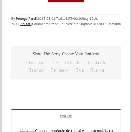
By
Protege Parol
|
2025-03-28T16:14:53+02:00
July 10th,
2015
|
Noutati
|
Comments Off
on Chiuvete din Silgranit BLANCO Germania
Share This Story, Choose Your Platform!
Facebook
X
Reddit
LinkedIn
Tumblr
Pinterest
Vk
Email
Popular
O noua tehnologie de cantuire, pentru mobila cu