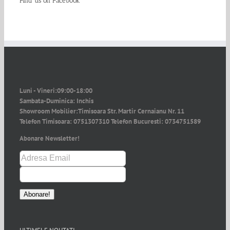
Find us on Facebook
Luni - Vineri:
09:00-18:00
Sambata-Duminica:
Inchis
Showroom Mobilier:
Timisoara Str. Martir Cernaianu Nr. 11
Telefon Timisoara:
0751307310
Telefon Bucuresti:
0734751589
Abonare Newsletter!