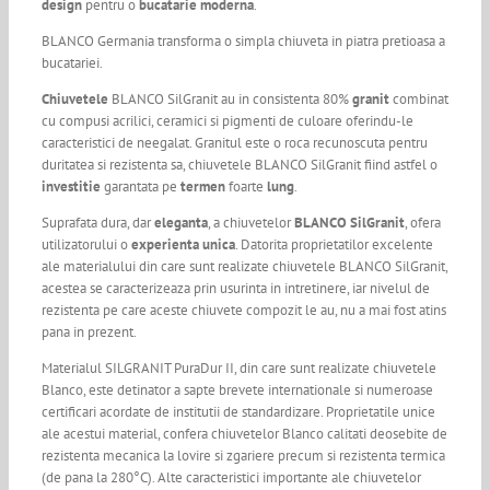
design
pentru o
bucatarie moderna
.
BLANCO Germania transforma o simpla chiuveta in piatra pretioasa a
bucatariei.
Chiuvetele
BLANCO SilGranit au in consistenta 80%
granit
combinat
cu compusi acrilici, ceramici si pigmenti de culoare oferindu-le
caracteristici de neegalat. Granitul este o roca recunoscuta pentru
duritatea si rezistenta sa, chiuvetele BLANCO SilGranit fiind astfel o
investitie
garantata pe
termen
foarte
lung
.
Suprafata dura, dar
eleganta
, a chiuvetelor
BLANCO SilGranit
, ofera
utilizatorului o
experienta unica
. Datorita proprietatilor excelente
ale materialului din care sunt realizate chiuvetele BLANCO SilGranit,
acestea se caracterizeaza prin usurinta in intretinere, iar nivelul de
rezistenta pe care aceste chiuvete compozit le au, nu a mai fost atins
pana in prezent.
Materialul SILGRANIT PuraDur II, din care sunt realizate chiuvetele
Blanco, este detinator a sapte brevete internationale si numeroase
certificari acordate de institutii de standardizare. Proprietatile unice
ale acestui material, confera chiuvetelor Blanco calitati deosebite de
rezistenta mecanica la lovire si zgariere precum si rezistenta termica
(de pana la 280°C). Alte caracteristici importante ale chiuvetelor