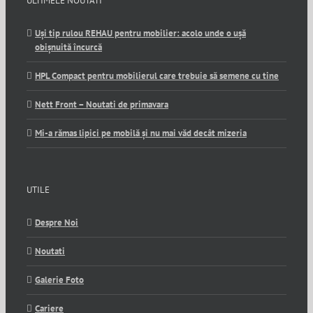
ULTIMELE NOUTATI
Uși tip rulou REHAU pentru mobilier: acolo unde o ușă
obișnuită încurcă
HPL Compact pentru mobilierul care trebuie să semene cu tine
Nett Front – Noutati de primavara
Mi-a rămas lipici pe mobilă și nu mai văd decât mizeria
UTILE
Despre Noi
Noutati
Galerie Foto
Cariere