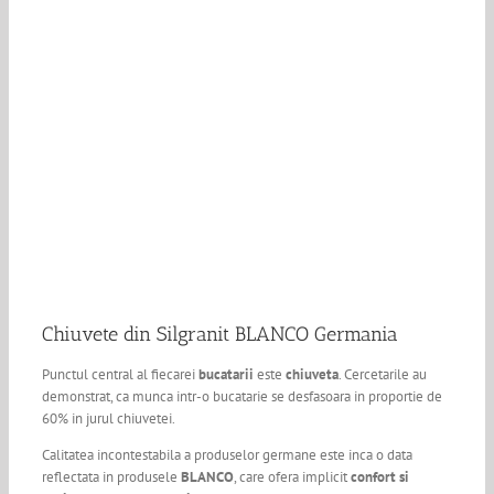
Chiuvete din Silgranit BLANCO Germania
Punctul central al fiecarei
bucatarii
este
chiuveta
. Cercetarile au
demonstrat, ca munca intr-o bucatarie se desfasoara in proportie de
60% in jurul chiuvetei.
Calitatea incontestabila a produselor germane este inca o data
reflectata in produsele
BLANCO
, care ofera implicit
confort si