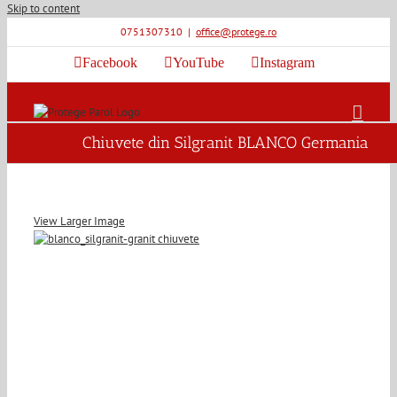
Skip to content
0751307310
|
office@protege.ro
Facebook
YouTube
Instagram
Chiuvete din Silgranit BLANCO Germania
View Larger Image