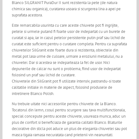
Blanco SILGRANIT PuraDur II sunt rezistenta la pete (de natura
chimica sau organica), curatarea usoara si scurgerea lina a apei pe
suprafata acestora.
Este remarcabila usurinta cu care aceste chiuvete pot fi ingrijite,
petele si urmele putand fi foarte usor de indepartat cu un burete de
curatat si apa, iar in cazul petelor persistente putin praf sau lichid de
curatat este suficient pentru o curatare completa. Pentru ca suprafata
chiuvetelor SilGranit este foarte dura si rezistenta, obiectele din
metal pot lasa urme de culoare, urmare a eroziunii metalului, nu a
chiuvetei. Dar si acestea se indeparteaza la fel de usor. Nici
depunerile de calcar nu sunt o problema, fiind usor de indepartat
folosind un praf sau lichid de curatare.
Chiuvetele din SilGranit pot fi utilizate intensiv, pastrandu-si toate
calitatile initiale in materie de aspect, folosind produsele de
intretinere Blanco Polish.
Nu trebuie uitate nici accesoriile pentru chiuvete de la Blanco.
Tocatorul din lemn, cosul pentru scurgere sau tava multifunctionala,
special concepute pentru aceste chiuvete, usureaza munca, aduc un
plus de confort si beneficiaza de garantia calitatii Blanco. Blaturile
decorative din sticla pot aduce un plus de eleganta chiuvetei sau pot
masca tigaia ramasa necuratata cand prietenii vin neanuntati.