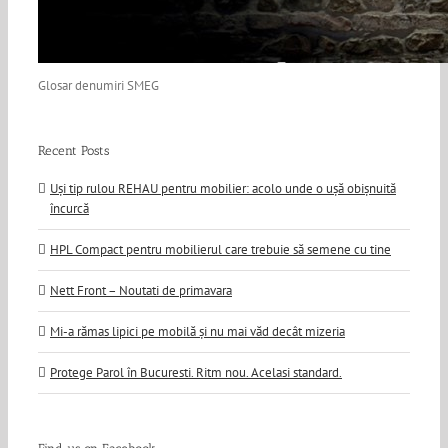
Glosar denumiri SMEG
Recent Posts
Uși tip rulou REHAU pentru mobilier: acolo unde o ușă obișnuită
încurcă
HPL Compact pentru mobilierul care trebuie să semene cu tine
Nett Front – Noutati de primavara
Mi-a rămas lipici pe mobilă și nu mai văd decât mizeria
Protege Parol în Bucuresti. Ritm nou. Acelasi standard.