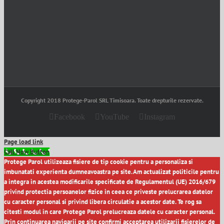
Copyright 2018 Protege-Parol SRL Timisoara. Toate drepturile rezervate.
Facebook
YouTube
Instagram
Page load link
Call Now Button
Protege Parol utilizeaza fisiere de tip cookie pentru a personaliza si
imbunatati experienta dumneavoastra pe site. Am actualizat politicile pentru
a integra in acestea modificarile specificate de Regulamentul (UE) 2016/679
privind protectia persoanelor fizice in ceea ce priveste prelucrarea datelor
cu caracter personal si privind libera circulatie a acestor date. Te rog sa
citesti modul in care Protege Parol prelucreaza datele cu caracter personal.
Prin continuarea navigarii pe site confirmi acceptarea utilizarii fisierelor de