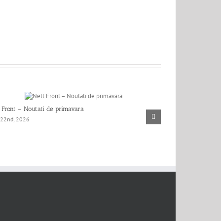
 Front – Noutati de primavara
Mi-a rămas lipici
 22nd, 2026
April 9th, 2026