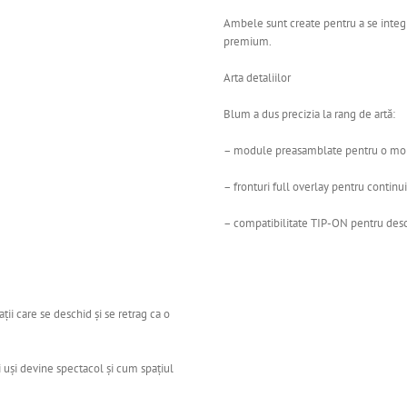
Ambele sunt create pentru a se integr
premium.
Arta detaliilor
Blum a dus precizia la rang de artă:
– module preasamblate pentru o mon
– fronturi full overlay pentru continui
– compatibilitate TIP-ON pentru desc
ții care se deschid și se retrag ca o
 uși devine spectacol și cum spațiul