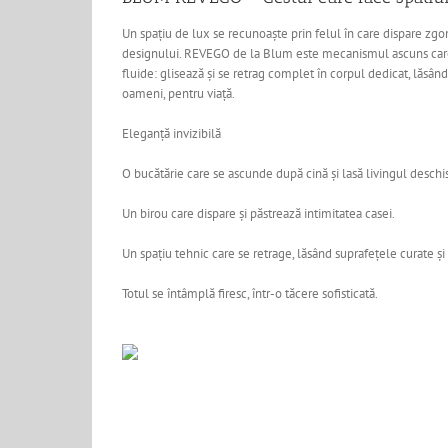
Image
Un spațiu de lux se recunoaște prin felul în care dispare zgo
designului. REVEGO de la Blum este mecanismul ascuns care 
fluide: glisează și se retrag complet în corpul dedicat, lăsân
oameni, pentru viață.
Eleganță invizibilă
O bucătărie care se ascunde după cină și lasă livingul deschis
Un birou care dispare și păstrează intimitatea casei.
Un spațiu tehnic care se retrage, lăsând suprafețele curate și 
Totul se întâmplă firesc, într-o tăcere sofisticată.