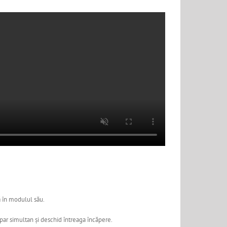
 în modulul său.
ar simultan și deschid întreaga încăpere.