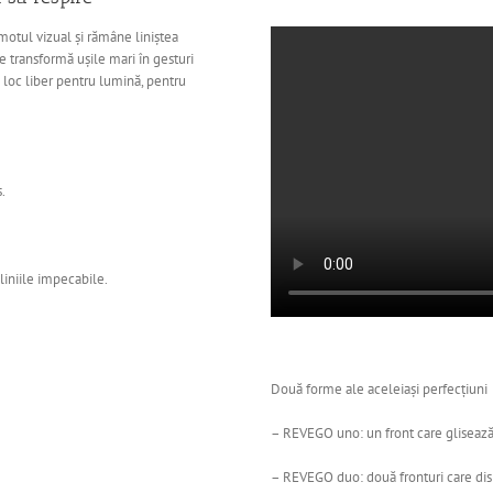
motul vizual și rămâne liniștea
transformă ușile mari în gesturi
d loc liber pentru lumină, pentru
.
liniile impecabile.
Două forme ale aceleiași perfecțiuni
– REVEGO uno: un front care glisează
– REVEGO duo: două fronturi care disp