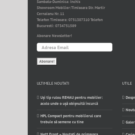
Sambata-Duminica:
Inchis
Showroom Mobilier:
Timisoara Str. Martir
Cernaianu Nr. 11
Telefon Timisoara:
0751307310
Telefon
Bucuresti:
0734751589
Abonare Newsletter!
ULTIMELE NOUTATI
UTILE
Uși tip rulou REHAU pentru mobilier:
Despr
acolo unde o ușă obișnuită încurcă
Nouta
HPL Compact pentru mobilierul care
trebuie să semene cu tine
Galer
Nett Front – Noutati de primavara
Carie