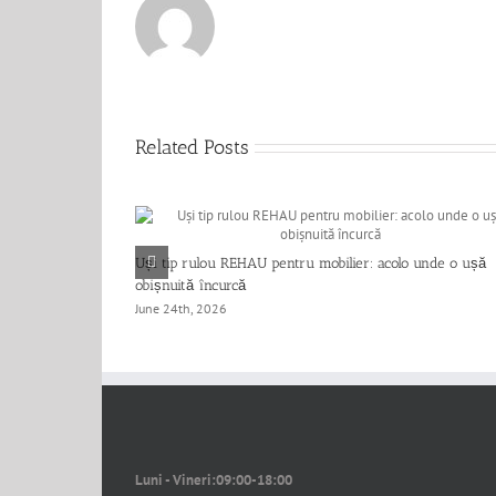
Related Posts
Uși tip rulou REHAU pentru mobilier: acolo unde o ușă
obișnuită încurcă
June 24th, 2026
Luni - Vineri:
09:00-18:00