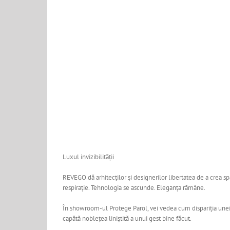
Luxul invizibilității
REVEGO dă arhitecților și designerilor libertatea de a crea spa
respirație. Tehnologia se ascunde. Eleganța rămâne.
În showroom-ul Protege Parol, vei vedea cum dispariția unei
capătă noblețea liniștită a unui gest bine făcut.