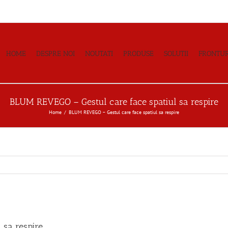
HOME
DESPRE NOI
NOUTATI
PRODUSE
SOLUTII
FRONTUR
BLUM REVEGO – Gestul care face spatiul sa respire
Home
BLUM REVEGO – Gestul care face spatiul sa respire
 sa respire