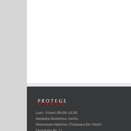
Luni - Vineri:
09:00-18:00
Sambata-Duminica:
Inchis
Showroom Mobilier:
Timisoara Str. Martir
Cernaianu Nr. 11