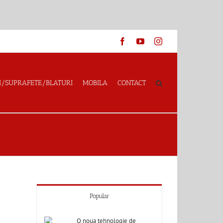
Facebook
YouTube
Instagram
I/SUPRAFETE/BLATURI
MOBILA
CONTACT
Popular
O noua tehnologie de