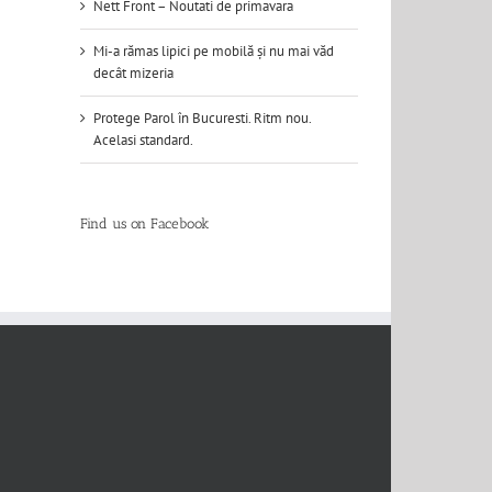
Nett Front – Noutati de primavara
Mi-a rămas lipici pe mobilă și nu mai văd
decât mizeria
Protege Parol în Bucuresti. Ritm nou.
Acelasi standard.
Find us on Facebook