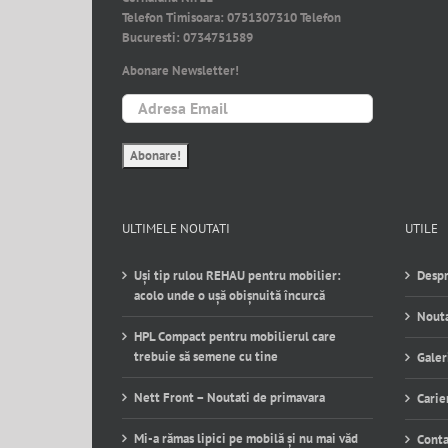
Telefon Timisoara:
0751307310
Telefon
Bucuresti:
0734751589
Abonare Newsletter!
ULTIMELE NOUTATI
UTILE
Uși tip rulou REHAU pentru mobilier:
Despr
acolo unde o ușă obișnuită încurcă
Nouta
HPL Compact pentru mobilierul care
trebuie să semene cu tine
Galer
Nett Front – Noutati de primavara
Carie
Mi-a rămas lipici pe mobilă și nu mai văd
Conta