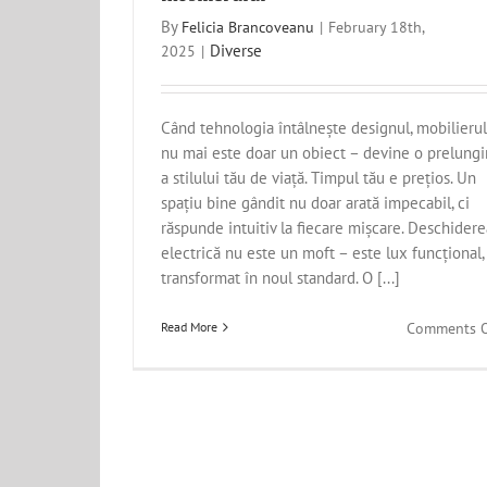
By
Felicia Brancoveanu
|
February 18th,
Diverse
2025
|
Când tehnologia întâlnește designul, mobilierul
nu mai este doar un obiect – devine o prelungi
a stilului tău de viață. Timpul tău e prețios. Un
spațiu bine gândit nu doar arată impecabil, ci
răspunde intuitiv la fiecare mișcare. Deschidere
electrică nu este un moft – este lux funcțional,
transformat în noul standard. O [...]
Read More
Comments O