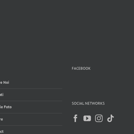
FACEBOOK
e Noi
ti
SOCIAL NETWORKS
ie Foto
re
ct