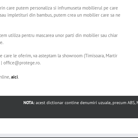
prin care putem personaliza si infrumuseta mobilierul pe care
an sau impletituri din bambus, putem crea un mobilier care sa ne
tem utiliza pentru mascarea unor parti din mobilier sau chiar
e.
 care le oferim, va asteptam la showroom (Timisoara, Martir
 | office@protege.ro.
nline,
aici
.
NOTA:
acest dictionar contine denumiri uzuale, precum ABS, MD