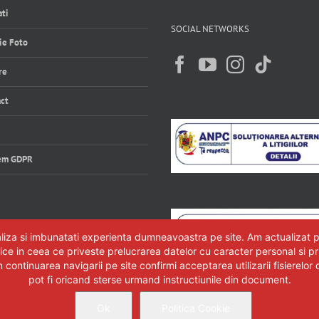
ti
SOCIAL NETWORKS
ie Foto
re
ct
em GDPR
aliza si imbunatati experienta dumneavoastra pe site. Am actualizat pol
e in ceea ce priveste prelucrarea datelor cu caracter personal si privi
ontinuarea navigarii pe site confirmi acceptarea utilizarii fisierelor d
pot fi oricand sterse urmand instructiunile din document.
gazin online accesorii
Blog Protege Parol
Magazin 
Ok
|
Politica Cookie
|