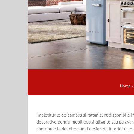
Home
Impletiturile de bambus si rattan sunt disponibile in
decorative pentru mobilier, usi glisante sau paravan
contribuie la definirea unui design de interior cu o 