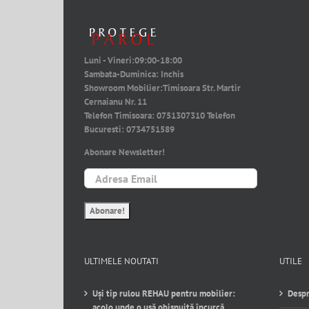
Luni - Vineri:
09:00-18:00
Sambata-Duminica:
Inchis
Showroom Mobilier:
Timisoara Str. Martir
Cernaianu Nr. 11
Telefon Timisoara:
0751307310
Telefon
Bucuresti:
0734751589
Abonare Newsletter!
ULTIMELE NOUTATI
UTILE
Uși tip rulou REHAU pentru mobilier:
Despr
acolo unde o ușă obișnuită încurcă