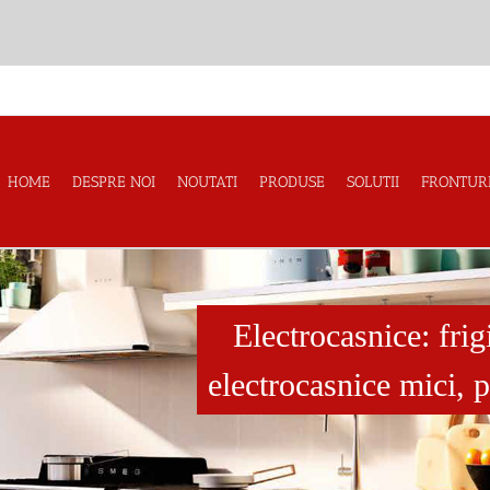
HOME
DESPRE NOI
NOUTATI
PRODUSE
SOLUTII
FRONTUR
Electrocasnice: frig
electrocasnice mici, 