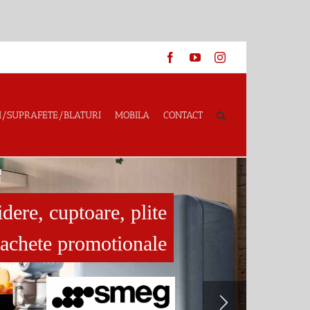
Facebook
YouTube
Instagram
I/SUPRAFETE/BLATURI
MOBILA
CONTACT
idere, cuptoare, plite
pachete promotionale