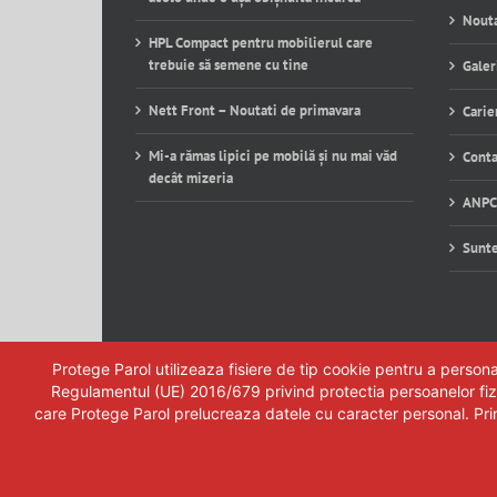
Nouta
HPL Compact pentru mobilierul care
trebuie să semene cu tine
Galer
Nett Front – Noutati de primavara
Carie
Mi-a rămas lipici pe mobilă și nu mai văd
Conta
decât mizeria
ANPC
Sunt
Protege Parol utilizeaza fisiere de tip cookie pentru a person
Regulamentul (UE) 2016/679 privind protectia persoanelor fizic
care Protege Parol prelucreaza datele cu caracter personal. Prin c
Oferte
Cataloage
Ma
|
|